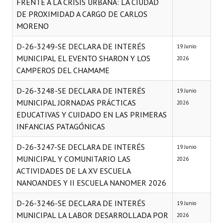
FRENTE A LA CRISIS URBANA: LA CIUDAD
DE PROXIMIDAD A CARGO DE CARLOS
Dictámenes Asesoría Letrada
MORENO
Actas de Sesión
D-26-3249-SE DECLARA DE INTERÉS
19 Junio
MUNICIPAL EL EVENTO SHARON Y LOS
2026
Informes de Unidad Coordinadora
CAMPEROS DEL CHAMAME
Ejecución Presupuestaria
D-26-3248-SE DECLARA DE INTERÉS
19 Junio
Actas de Audiencias Públicas
MUNICIPAL JORNADAS PRÁCTICAS
2026
EDUCATIVAS Y CUIDADO EN LAS PRIMERAS
NORMATIVA
INFANCIAS PATAGÓNICAS
D-26-3247-SE DECLARA DE INTERÉS
Comunicaciones
19 Junio
MUNICIPAL Y COMUNITARIO LAS
2026
Declaraciones
ACTIVIDADES DE LA XV ESCUELA
NANOANDES Y II ESCUELA NANOMER 2026
Resoluciones
D-26-3246-SE DECLARA DE INTERÉS
19 Junio
Resoluciones de Presidencia
MUNICIPAL LA LABOR DESARROLLADA POR
2026