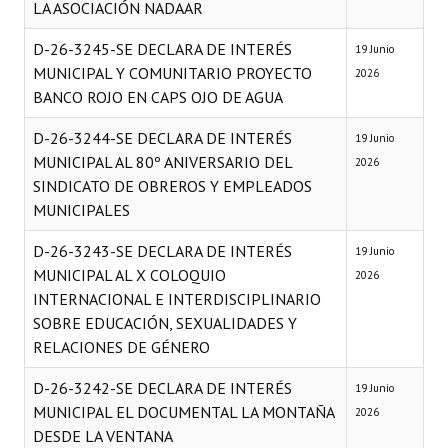
LA ASOCIACIÓN NADAAR
INSTITUCIONAL
D-26-3245-SE DECLARA DE INTERÉS
19 Junio
Antiguos Pobladores
MUNICIPAL Y COMUNITARIO PROYECTO
2026
BANCO ROJO EN CAPS OJO DE AGUA
Noticias Destacadas
D-26-3244-SE DECLARA DE INTERÉS
19 Junio
Registros y Distinciones
MUNICIPAL AL 80º ANIVERSARIO DEL
2026
Datos Históricos
SINDICATO DE OBREROS Y EMPLEADOS
MUNICIPALES
Premio al Mérito - Registro
D-26-3243-SE DECLARA DE INTERÉS
19 Junio
Audiencias Públicas - Registro
MUNICIPAL AL X COLOQUIO
2026
INTERNACIONAL E INTERDISCIPLINARIO
Mujeres que Dejaron Huellas - Registro
SOBRE EDUCACIÓN, SEXUALIDADES Y
Periodistas Decanos - Registro
RELACIONES DE GÉNERO
Ciudadano Ilustre - Registro
D-26-3242-SE DECLARA DE INTERÉS
19 Junio
MUNICIPAL EL DOCUMENTAL LA MONTAÑA
2026
Banca del Vecino - Registro
DESDE LA VENTANA