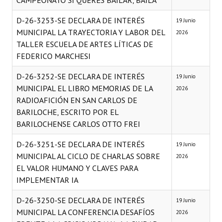
CAMPEONATO SI QUERÉS BAILAR, BAILÁ
Programas
D-26-3253-SE DECLARA DE INTERÉS
19 Junio
MUNICIPAL LA TRAYECTORIA Y LABOR DEL
LEGISLACIÓN
2026
TALLER ESCUELA DE ARTES LÍTICAS DE
Constitución Nacional
FEDERICO MARCHESI
Constitución Provincial
D-26-3252-SE DECLARA DE INTERÉS
19 Junio
MUNICIPAL EL LIBRO MEMORIAS DE LA
2026
Carta Orgánica 2007
RADIOAFICIÓN EN SAN CARLOS DE
BARILOCHE, ESCRITO POR EL
Reglamento Interno
BARILOCHENSE CARLOS OTTO FREI
Digesto
D-26-3251-SE DECLARA DE INTERÉS
19 Junio
MUNICIPAL AL CICLO DE CHARLAS SOBRE
Organigrama
2026
EL VALOR HUMANO Y CLAVES PARA
DOCUMENTOS
IMPLEMENTAR IA
D-26-3250-SE DECLARA DE INTERÉS
Informes de Gestión
19 Junio
MUNICIPAL LA CONFERENCIA DESAFÍOS
2026
Proyectos Presentados