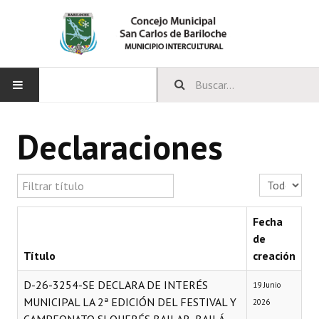
INICIO
Declaraciones
CONCEJO
Filtrar título
Cantidad a 
Bloques Políticos
Integrantes del Concejo
Fecha
de
Comisiones Permanentes
Título
creación
Comisiones Especiales
D-26-3254-SE DECLARA DE INTERÉS
19 Junio
MUNICIPAL LA 2ª EDICIÓN DEL FESTIVAL Y
2026
Concejales Mandato Cumplido