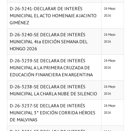
Huéspedes de Honor - Registro
D-26-3241-DECLARAR DE INTERÉS
26 Mayo
MUNICIPAL EL ACTO HOMENAJE A JACINTO
2026
Antiguos Pobladores - Registro
GIMÉNEZ
Reconocimientos - Registro
D-26-3240-SE DECLARA DE INTERÉS
26 Mayo
MUNICIPAL 4ta EDICIÓN SEMANA DEL
Bariloche, Municipio intercultural
2026
HONGO 2026
Entrega de distinciones
D-26-3239-SE DECLARA DE INTERÉS
26 Mayo
REFORMA DE LA CARTA ORGÁNICA
MUNICIPAL A LA PRIMERA CRUZADA DE
2026
EDUCACIÓN FINANCIERA EN ARGENTINA
D-26-3238-SE DECLARA DE INTERÉS
26 Mayo
MUNICIPAL LA CHARLA NUBE DE SILENCIO
2026
D-26-3237-SE DECLARA DE INTERÉS
26 Mayo
MUNICIPAL 3° EDICIÓN CORRIDA HÉROES
2026
DE MALVINAS