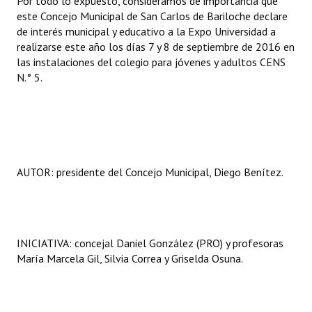
Por todo lo expuesto, consideramos de importancia que
Huéspedes de Honor - Registro
este Concejo Municipal de San Carlos de Bariloche declare
de interés municipal y educativo a la Expo Universidad a
Antiguos Pobladores - Registro
realizarse este año los días 7 y 8 de septiembre de 2016 en
las instalaciones del colegio para jóvenes y adultos CENS
Reconocimientos - Registro
N.° 5.
Bariloche, Municipio intercultural
Entrega de distinciones
REFORMA DE LA CARTA ORGÁNICA
AUTOR: presidente del Concejo Municipal, Diego Benítez.
INICIATIVA: concejal Daniel González (PRO) y profesoras
María Marcela Gil, Silvia Correa y Griselda Osuna.