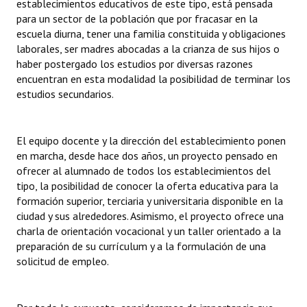
establecimientos educativos de este tipo, está pensada
INSTITUCIONAL
para un sector de la población que por fracasar en la
escuela diurna, tener una familia constituida y obligaciones
Antiguos Pobladores
laborales, ser madres abocadas a la crianza de sus hijos o
haber postergado los estudios por diversas razones
Noticias Destacadas
encuentran en esta modalidad la posibilidad de terminar los
estudios secundarios.
Registros y Distinciones
Datos Históricos
El equipo docente y la dirección del establecimiento ponen
Premio al Mérito - Registro
en marcha, desde hace dos años, un proyecto pensado en
ofrecer al alumnado de todos los establecimientos del
Audiencias Públicas - Registro
tipo, la posibilidad de conocer la oferta educativa para la
formación superior, terciaria y universitaria disponible en la
Mujeres que Dejaron Huellas - Registro
ciudad y sus alrededores. Asimismo, el proyecto ofrece una
charla de orientación vocacional y un taller orientado a la
Periodistas Decanos - Registro
preparación de su currículum y a la formulación de una
solicitud de empleo.
Ciudadano Ilustre - Registro
Banca del Vecino - Registro