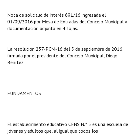
Dictámenes Asesoría Letrada
Nota de solicitud de interés 691/16 ingresada el
01/09/2016 por Mesa de Entradas del Concejo Municipal y
Actas de Sesión
documentación adjunta en 4 fojas.
Informes de Unidad Coordinadora
La resolución 237-PCM-16 del 5 de septiembre de 2016,
Ejecución Presupuestaria
firmada por el presidente del Concejo Municipal, Diego
Benítez.
Actas de Audiencias Públicas
NORMATIVA
Comunicaciones
FUNDAMENTOS
Declaraciones
Resoluciones
El establecimiento educativo CENS N.° 5 es una escuela de
Resoluciones de Presidencia
jóvenes y adultos que, al igual que todos los