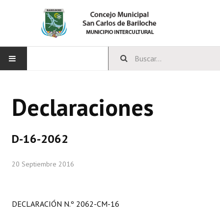
INICIO
Declaraciones
CONCEJO
Bloques Políticos
D-16-2062
Integrantes del Concejo
20 Septiembre 2016
Comisiones Permanentes
Comisiones Especiales
DECLARACIÓN N.º 2062-CM-16
Concejales Mandato Cumplido