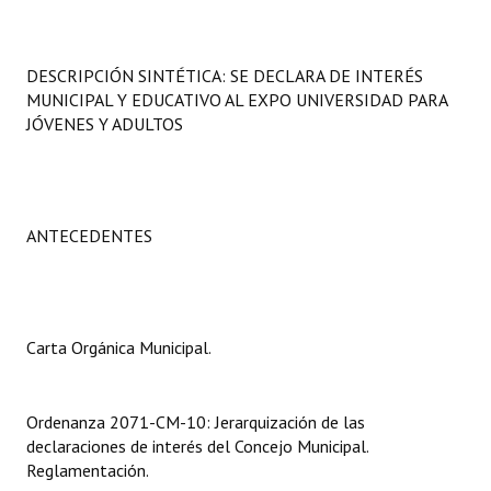
Programas
LEGISLACIÓN
DESCRIPCIÓN SINTÉTICA: SE DECLARA DE INTERÉS
MUNICIPAL Y EDUCATIVO AL EXPO UNIVERSIDAD PARA
Constitución Nacional
JÓVENES Y ADULTOS
Constitución Provincial
Carta Orgánica 2007
ANTECEDENTES
Reglamento Interno
Digesto
Carta Orgánica Municipal.
Organigrama
DOCUMENTOS
Ordenanza 2071-CM-10: Jerarquización de las
declaraciones de interés del Concejo Municipal.
Informes de Gestión
Reglamentación.
Proyectos Presentados