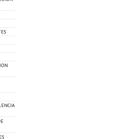
TES
ION
LENCIA
DE
ES