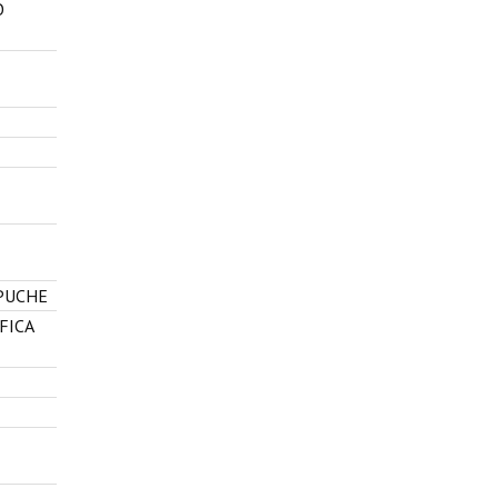
O
APUCHE
FICA