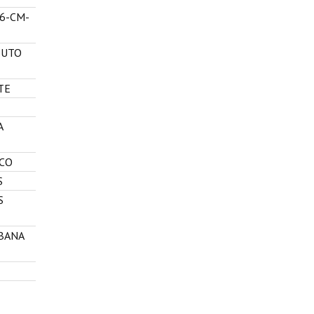
6-CM-
TUTO
TE
A
ICO
S
S
RBANA