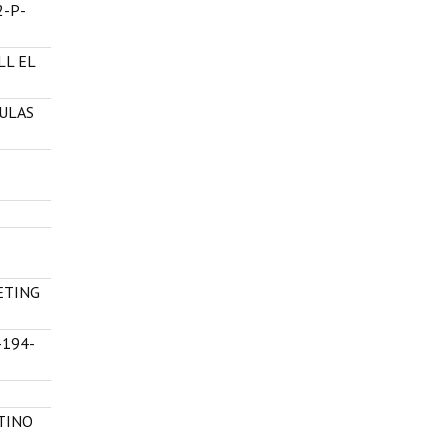
2-P-
LL EL
AULAS
ETING
-194-
TINO