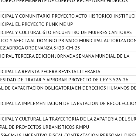
NITOREO PERMANENTE DE CUERPOS RECEPTORES HIDRICOS
ICIPAL Y COMUNITARIO PROYECTO ACTO HISTORICO INSTITUC
ICIPAL EL PROYECTO FUNK ME UP
ICIPAL Y CULTURAL 6TO ENCUENTRO DE MUJERES CANTORAS
ICO Y AFECTA AL DOMINIO PRIVADO MUNICIPAL AUTORIZA DO
REZ ABROGA ORDENANZA 3429-CM-23
ICIPAL TERCERA EDICION JORNADA SEMANA MUNDIAL DE LA
CIPAL LA REVISTA PECERA REVISTA LITERARIA
ESIDAD DE TRATAR Y APROBAR PROYECTO DE LEY S 526-26
AL DE CAPACITACION OBLIGATORIA EN DERECHOS HUMANOS DE
ICIPAL LA IMPLEMENTACION DE LA ESTACION DE RECOLECCIO
CIPAL Y CULTURAL LA TRAYECTORIA DE LA ZAPATERIA DEL SU
IPAL DE PROYECTOS URBANISTICOS RMPU
59-CM-18 INCENTIVO FISCAL CONTRATACION PERSONAL DIRE