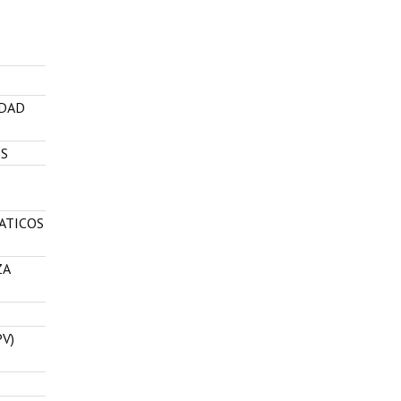
EDAD
OS
ATICOS
ZA
V)