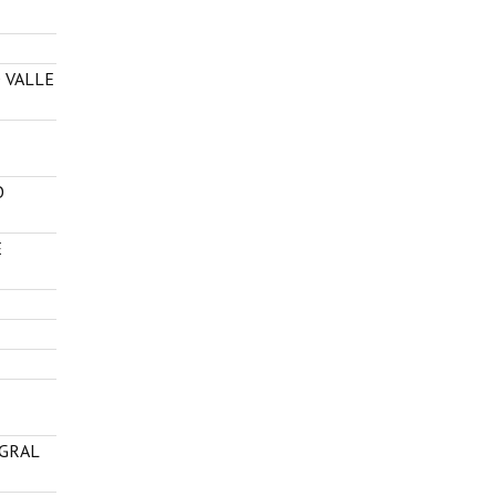
O VALLE
O
E
EGRAL