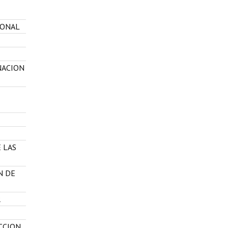
IONAL
NACION
 LAS
N DE
R
CCION