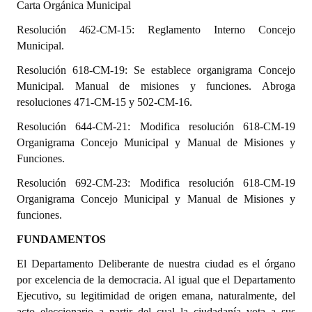
Carta Orgánica Municipal
Programas
Resolución 462-CM-15: Reglamento Interno Concejo
LEGISLACIÓN
Municipal.
Resolución 618-CM-19: Se establece organigrama Concejo
Constitución Nacional
Municipal. Manual de misiones y funciones. Abroga
resoluciones 471-CM-15 y 502-CM-16.
Constitución Provincial
Resolución 644-CM-21: Modifica resolución 618-CM-19
Carta Orgánica 2007
Organigrama Concejo Municipal y Manual de Misiones y
Funciones.
Reglamento Interno
Resolución 692-CM-23: Modifica resolución 618-CM-19
Digesto
Organigrama Concejo Municipal y Manual de Misiones y
funciones.
Organigrama
FUNDAMENTOS
DOCUMENTOS
El Departamento Deliberante de nuestra ciudad es el órgano
por excelencia de la democracia. Al igual que el Departamento
Informes de Gestión
Ejecutivo, su legitimidad de origen emana, naturalmente, del
Proyectos Presentados
acto eleccionario a partir del cual la ciudadanía vota a sus