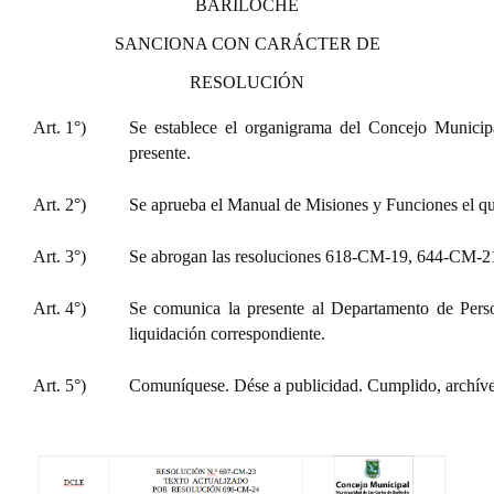
BARILOCHE
Huéspedes de Honor - Registro
SANCIONA CON CARÁCTER DE
Antiguos Pobladores - Registro
RESOLUCIÓN
Reconocimientos - Registro
Art. 1°)
Se establece el organigrama del Concejo Municip
presente.
Bariloche, Municipio intercultural
Entrega de distinciones
Art. 2°)
Se aprueba el Manual de Misiones y Funciones el qu
REFORMA DE LA CARTA ORGÁNICA
Art. 3°)
Se abrogan las resoluciones 618-CM-19, 644-CM-
Art. 4°)
Se comunica la presente al Departamento de Pers
liquidación correspondiente.
Art. 5°)
Comuníquese. Dése a publicidad. Cumplido, archíve