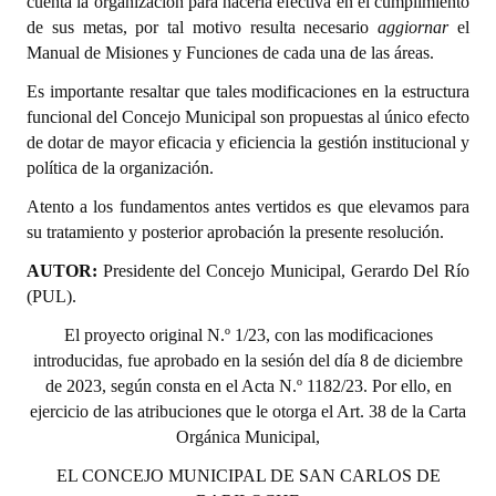
cuenta la organización para hacerla efectiva en el cumplimiento
INSTITUCIONAL
de sus metas, por tal motivo resulta necesario
aggiornar
el
Manual de Misiones y Funciones de cada una de las áreas.
Antiguos Pobladores
Es importante resaltar que tales modificaciones en la estructura
Noticias Destacadas
funcional del Concejo Municipal son propuestas al único efecto
de dotar de mayor eficacia y eficiencia la gestión institucional y
Registros y Distinciones
política de la organización.
Datos Históricos
Atento a los fundamentos antes vertidos es que elevamos para
su tratamiento y posterior aprobación la presente resolución.
Premio al Mérito - Registro
AUTOR:
Presidente del Concejo Municipal, Gerardo Del Río
Audiencias Públicas - Registro
(PUL).
El proyecto original N.º 1/23, con las modificaciones
Mujeres que Dejaron Huellas - Registro
introducidas, fue aprobado en la sesión del día 8 de diciembre
Periodistas Decanos - Registro
de 2023, según consta en el Acta N.º 1182/23. Por ello, en
ejercicio de las atribuciones que le otorga el Art. 38 de la Carta
Ciudadano Ilustre - Registro
Orgánica Municipal,
Banca del Vecino - Registro
EL CONCEJO MUNICIPAL DE SAN CARLOS DE