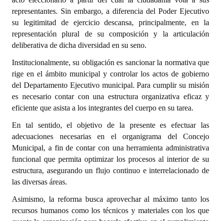
representantes. Sin embargo, a diferencia del Poder Ejecutivo
Dictámenes Asesoría Letrada
su legitimitad de ejercicio descansa, principalmente, en la
representación plural de su composición y la articulación
Actas de Sesión
deliberativa de dicha diversidad en su seno.
Informes de Unidad Coordinadora
Institucionalmente, su obligación es sancionar la normativa que
rige en el ámbito municipal y controlar los actos de gobierno
Ejecución Presupuestaria
del Departamento Ejecutivo municipal. Para cumplir su misión
es necesario contar con una estructura organizativa eficaz y
Actas de Audiencias Públicas
eficiente que asista a los integrantes del cuerpo en su tarea.
NORMATIVA
En tal sentido, el objetivo de la presente es efectuar las
adecuaciones necesarias en el organigrama del Concejo
Comunicaciones
Municipal, a fin de contar con una herramienta administrativa
funcional que permita optimizar los procesos al interior de su
Declaraciones
estructura, asegurando un flujo continuo e interrelacionado de
las diversas áreas.
Resoluciones
Asimismo, la reforma busca aprovechar al máximo tanto los
Resoluciones de Presidencia
recursos humanos como los técnicos y materiales con los que