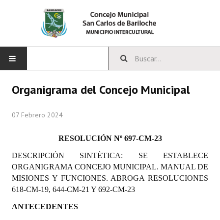
INICIO
Organigrama del Concejo Municipal
CONCEJO
07 Febrero 2024
Bloques Políticos
RESOLUCIÓN Nº 697-CM-23
Integrantes del Concejo
DESCRIPCIÓN SINTÉTICA: SE ESTABLECE
ORGANIGRAMA CONCEJO MUNICIPAL. MANUAL DE
Comisiones Permanentes
MISIONES Y FUNCIONES. ABROGA RESOLUCIONES
618-CM-19, 644-CM-21 Y 692-CM-23
Comisiones Especiales
ANTECEDENTES
Concejales Mandato Cumplido