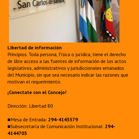
INSTITUCIONAL
Antiguos Pobladores
Noticias Destacadas
Registros y Distinciones
Libertad de información
Principios. Toda persona, física o jurídica, tiene el derecho
Datos Históricos
de libre acceso a las fuentes de información de los actos
legislativos, administrativos y jurisdiccionales emanados
Premio al Mérito - Registro
del Municipio, sin que sea necesario indicar las razones que
motivan el requerimiento.
Audiencias Públicas - Registro
¡Conectate con el Concejo!
Mujeres que Dejaron Huellas - Registro
Dirección: Libertad 80
Periodistas Decanos - Registro
■Mesa de Entrada:
294-4143579
Ciudadano Ilustre - Registro
■Subsecretaría de Comunicación Institucional:
294-
Banca del Vecino - Registro
4144703