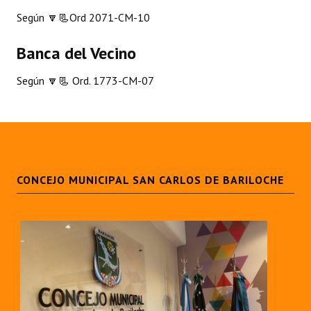
Según
🔽📃Ord 2071-CM-10
Dictámenes Asesoría Letrada
Banca del Vecino
Actas de Sesión
Según
🔽📃 Ord. 1773-CM-07
Informes de Unidad Coordinadora
Ejecución Presupuestaria
Actas de Audiencias Públicas
NORMATIVA
CONCEJO MUNICIPAL SAN CARLOS DE BARILOCHE
Comunicaciones
Declaraciones
Resoluciones
Resoluciones de Presidencia