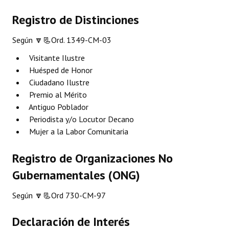
Programas
Registro de Distinciones
LEGISLACIÓN
Según
🔽📃Ord. 1349-CM-03
Constitución Nacional
Visitante Ilustre
Huésped de Honor
Constitución Provincial
Ciudadano Ilustre
Premio al Mérito
Carta Orgánica 2007
Antiguo Poblador
Periodista y/o Locutor Decano
Reglamento Interno
Mujer a la Labor Comunitaria
Digesto
Registro de Organizaciones No
Organigrama
Gubernamentales (ONG)
DOCUMENTOS
Según
🔽📃Ord 730-CM-97
Informes de Gestión
Declaración de Interés
Proyectos Presentados