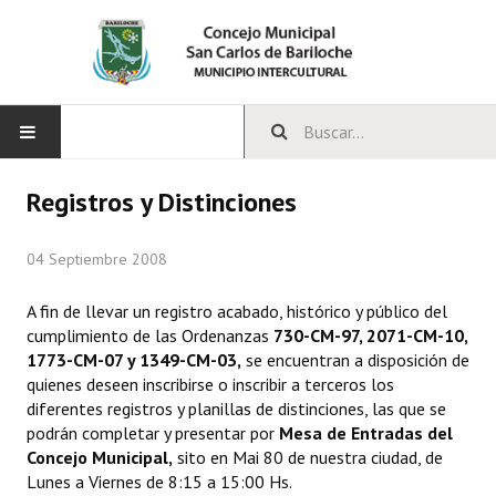
INICIO
Registros y Distinciones
CONCEJO
04 Septiembre 2008
Bloques Políticos
A fin de llevar un registro acabado, histórico y público del
cumplimiento de las Ordenanzas
730-CM-97, 2071-CM-10,
Integrantes del Concejo
1773-CM-07 y 1349-CM-03,
se encuentran a disposición de
quienes deseen inscribirse o inscribir a terceros los
Comisiones Permanentes
diferentes registros y planillas de distinciones, las que se
Comisiones Especiales
podrán completar y presentar por
Mesa de Entradas del
Concejo Municipal,
sito en Mai 80 de nuestra ciudad, de
Concejales Mandato Cumplido
Lunes a Viernes de 8:15 a 15:00 Hs.