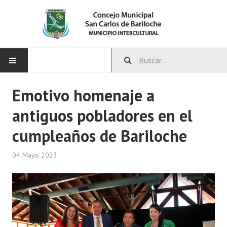
INICIO
Emotivo homenaje a
antiguos pobladores en el
CONCEJO
cumpleaños de Bariloche
Bloques Políticos
Integrantes del Concejo
04 Mayo 2023
Comisiones Permanentes
Comisiones Especiales
Concejales Mandato Cumplido