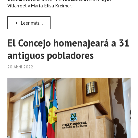
INSTITUCIONAL
Villarroel y María Elisa Kreimer.
Antiguos Pobladores
Leer más...
Noticias Destacadas
El Concejo homenajeará a 31
Registros y Distinciones
antiguos pobladores
Datos Históricos
20 Abril 2022
Premio al Mérito - Registro
Audiencias Públicas - Registro
Mujeres que Dejaron Huellas - Registro
Periodistas Decanos - Registro
Ciudadano Ilustre - Registro
Banca del Vecino - Registro