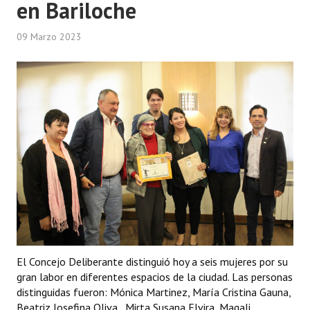
en Bariloche
Dictámenes Asesoría Letrada
09 Marzo 2023
Actas de Sesión
Informes de Unidad Coordinadora
Ejecución Presupuestaria
Actas de Audiencias Públicas
NORMATIVA
Comunicaciones
Declaraciones
Resoluciones
El Concejo Deliberante distinguió hoy a seis mujeres por su
gran labor en diferentes espacios de la ciudad. Las personas
Resoluciones de Presidencia
distinguidas fueron: Mónica Martinez, María Cristina Gauna,
Beatriz Josefina Oliva, Mirta Susana Elvira, Magali