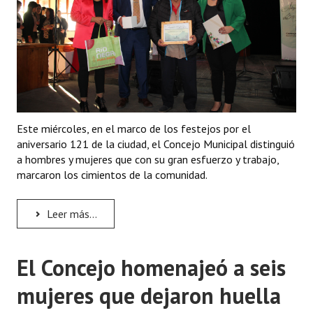
Programas
LEGISLACIÓN
Constitución Nacional
Constitución Provincial
Este miércoles, en el marco de los festejos por el
Carta Orgánica 2007
aniversario 121 de la ciudad, el Concejo Municipal distinguió
a hombres y mujeres que con su gran esfuerzo y trabajo,
Reglamento Interno
marcaron los cimientos de la comunidad.
Digesto
Leer más...
Organigrama
DOCUMENTOS
El Concejo homenajeó a seis
Informes de Gestión
mujeres que dejaron huella
Proyectos Presentados