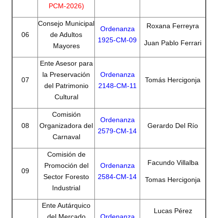
PCM-2026)
Dictámenes Asesoría Letrada
Consejo Municipal
Roxana Ferreyra
Ordenanza
06
de Adultos
Actas de Sesión
1925-CM-09
Juan Pablo Ferrari
Mayores
Informes de Unidad Coordinadora
Ente Asesor para
la Preservación
Ordenanza
Ejecución Presupuestaria
07
Tomás Hercigonja
del Patrimonio
2148-CM-11
Cultural
Actas de Audiencias Públicas
Comisión
Ordenanza
NORMATIVA
08
Organizadora del
Gerardo Del Río
2579-CM-14
Carnaval
Comunicaciones
Comisión de
Declaraciones
Facundo Villalba
Promoción del
Ordenanza
09
Sector Foresto
2584-CM-14
Tomas Hercigonja
Resoluciones
Industrial
Resoluciones de Presidencia
Ente Autárquico
Lucas Pérez
del Mercado
Ordenanza