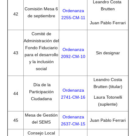
Leandro Costa
Comisión Mesa 6
Brutten
Ordenanza
42
de septiembre
2255-CM-11
Juan Pablo Ferrari
Comité de
Administración del
Fondo Fiduciario
Ordenanza
43
Sin designar
para el desarrollo
2092-CM-10
y la inclusión
social
Leandro Costa
Día de la
Brutten (titular)
Ordenanza
Participación
44
2741-CM-16
Laura Totonelli
Ciudadana
(suplente)
Mesa de Gestión
Ordenanza
45
Juan Pablo Ferrari
del SEMS
2637-CM-15
Consejo Local