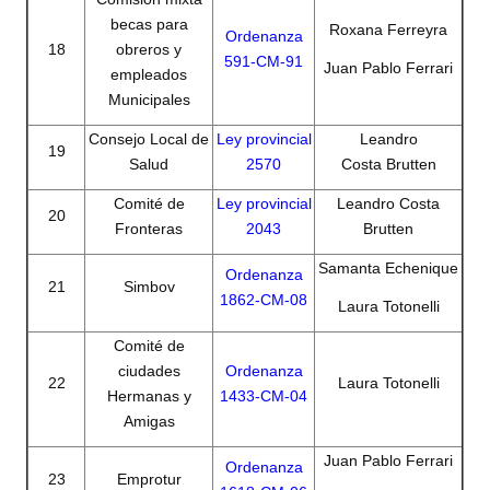
becas para
Roxana Ferreyra
Ordenanza
18
obreros y
591-CM-91
Juan Pablo Ferrari
empleados
Municipales
Consejo Local de
Ley provincial
Leandro
19
Salud
2570
Costa Brutten
Comité de
Ley provincial
Leandro Costa
20
Fronteras
2043
Brutten
Samanta Echenique
Ordenanza
21
Simbov
1862-CM-08
Laura Totonelli
Comité de
ciudades
Ordenanza
22
Laura Totonelli
Hermanas y
1433-CM-04
Amigas
Juan Pablo Ferrari
Ordenanza
23
Emprotur