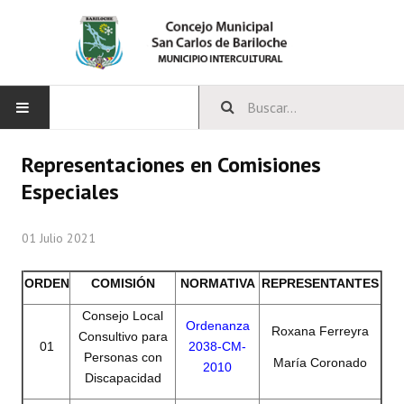
INICIO
Representaciones en Comisiones
Especiales
CONCEJO
01 Julio 2021
Bloques Políticos
Integrantes del Concejo
ORDEN
COMISIÓN
NORMATIVA
REPRESENTANTES
Comisiones Permanentes
Consejo Local
Ordenanza
Roxana Ferreyra
Consultivo para
01
2038-CM-
Comisiones Especiales
Personas con
María Coronado
2010
Discapacidad
Concejales Mandato Cumplido