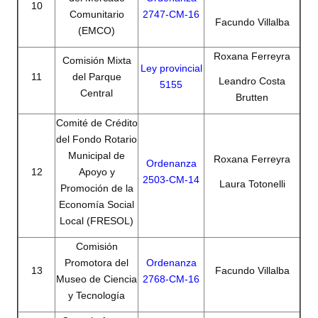
10
INSTITUCIONAL
Comunitario
2747-CM-16
Facundo Villalba
(EMCO)
Antiguos Pobladores
Roxana Ferreyra
Comisión Mixta
Ley provincial
Noticias Destacadas
11
del Parque
Leandro Costa
5155
Central
Brutten
Registros y Distinciones
Comité de Crédito
Datos Históricos
del Fondo Rotario
Municipal de
Premio al Mérito - Registro
Roxana Ferreyra
Ordenanza
12
Apoyo y
2503-CM-14
Laura Totonelli
Audiencias Públicas - Registro
Promoción de la
Economía Social
Mujeres que Dejaron Huellas - Registro
Local (FRESOL)
Periodistas Decanos - Registro
Comisión
Promotora del
Ordenanza
13
Facundo Villalba
Ciudadano Ilustre - Registro
Museo de Ciencia
2768-CM-16
y Tecnología
Banca del Vecino - Registro