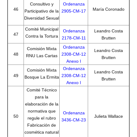
Consultivo y
Ordenanza
46
María Coronado
Participativo de la
2905-CM-17
Diversidad Sexual
Comité Municipal
Ordenanza
Leandro Costa
47
Contra la Tortura
2178-CM-11
Brutten
Ordenanza
Comisión Mixta
Leandro Costa
48
2308-CM-12
RNU Las Cartas
Brutten
Anexo I
Ordenanza
Comisión Mixta
Leandro Costa
49
2308-CM-12
Bosque La Ermita
Brutten
Anexo I
Comité Técnico
para la
elaboración de la
normativa que
Ordenanza
50
Julieta Wallace
regule el rubro
3436-CM-23
Fabricación de
cosmética natural