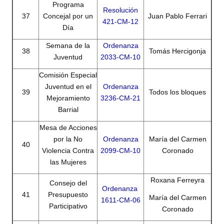
Programa
Resolución
37
Concejal por un
Juan Pablo Ferrari
421-CM-12
Día
Semana de la
Ordenanza
38
Tomás Hercigonja
Juventud
2033-CM-10
Comisión Especial
Juventud en el
Ordenanza
39
Todos los bloques
Mejoramiento
3236-CM-21
Barrial
Mesa de Acciones
por la No
Ordenanza
María del Carmen
40
Violencia Contra
2099-CM-10
Coronado
las Mujeres
Roxana Ferreyra
Consejo del
Ordenanza
41
Presupuesto
María del Carmen
1611-CM-06
Participativo
Coronado