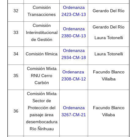
Comisión
Ordenanza
32
Gerardo Del Río
Transacciones
2423-CM-13
Comisión
Gerardo Del Río
Ordenanza
33
Interinstitucional
2380-CM-13
Laura Totonelli
de Gestión
Ordenanza
34
Comisión fílmica
Laura Totonelli
2934-CM-18
Comisión Mixta
O
rdenanza
Facundo Blanco
35
RNU Cerro
2308-CM-12
Villalba
Carbón
Comisión Mixta
Sector de
Protección del
Ordenanza
Facundo Blanco
36
paisaje área
3267-CM-21
Villaba
desembocadura
Río Ñirihuau