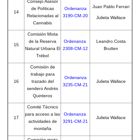
Consejo Asesor
Huéspedes de Honor - Registro
Juan Pablo Ferrari
de Políticas
Ordenanza
14
Relacionadas al
3190-CM-20
Julieta Wallace
Antiguos Pobladores - Registro
Cannabis
Reconocimientos - Registro
Comisión Mixta
de la Reserva
Ordenanza
Leandro Costa
Bariloche, Municipio intercultural
15
Natural Urbana El
2308-CM-12
Brutten
Trébol
Entrega de distinciones
Comisión de
REFORMA DE LA CARTA ORGÁNICA
trabajo para
Ordenanza
16
trazado del
Julieta Wallace
3235-CM-21
sendero Andrés
Quinteros
Comité Técnico
para acceso a las
Ordenanza
17
Julieta Wallace
actividades de
3291-CM-21
montaña
Comisión mixta