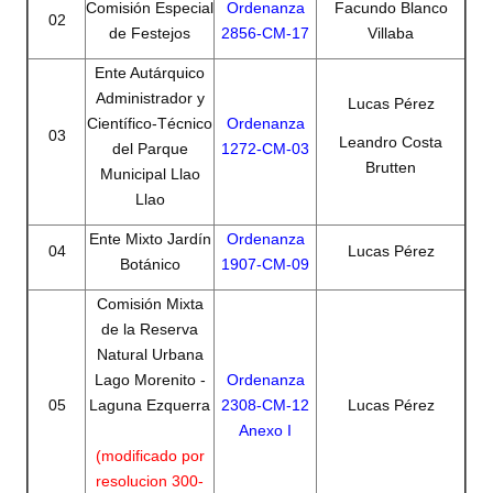
Comisión Especial
Ordenanza
Facundo Blanco
02
Programas
de Festejos
2856-CM-17
Villaba
LEGISLACIÓN
Ente Autárquico
Administrador y
Lucas Pérez
Constitución Nacional
Científico-Técnico
Ordenanza
03
Leandro Costa
del Parque
1272-CM-03
Constitución Provincial
Brutten
Municipal Llao
Llao
Carta Orgánica 2007
Ente Mixto Jardín
Ordenanza
04
Lucas Pérez
Reglamento Interno
Botánico
1907-CM-09
Digesto
Comisión Mixta
de la Reserva
Organigrama
Natural Urbana
Lago Morenito -
Ordenanza
DOCUMENTOS
05
Laguna Ezquerra
2308-CM-12
Lucas Pérez
Anexo I
Informes de Gestión
(modificado por
resolucion 300-
Proyectos Presentados