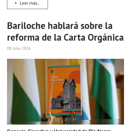
Leer más...
Dictámenes Asesoría Letrada
Bariloche hablará sobre la
Actas de Sesión
reforma de la Carta Orgánica
Informes de Unidad Coordinadora
Ejecución Presupuestaria
08 Julio 2026
Actas de Audiencias Públicas
NORMATIVA
Comunicaciones
Declaraciones
Resoluciones
Resoluciones de Presidencia