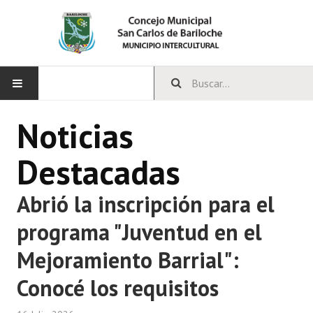
INICIO
Noticias
CONCEJO
Destacadas
Bloques Políticos
Abrió la inscripción para el
Integrantes del Concejo
programa "Juventud en el
Comisiones Permanentes
Mejoramiento Barrial":
Comisiones Especiales
Conocé los requisitos
Concejales Mandato Cumplido