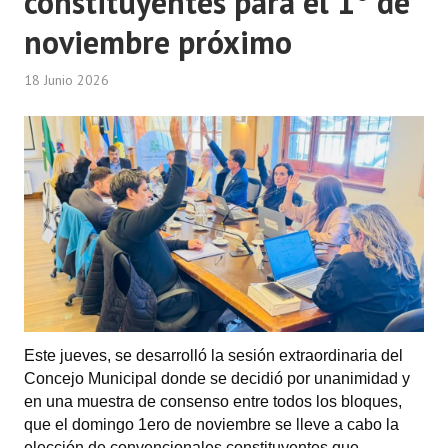
constituyentes para el 1° de
Huéspedes de Honor - Registro
noviembre próximo
Antiguos Pobladores - Registro
18 Junio 2026
Reconocimientos - Registro
Bariloche, Municipio intercultural
Entrega de distinciones
REFORMA DE LA CARTA ORGÁNICA
Este jueves, se desarrolló la sesión extraordinaria del
Concejo Municipal donde se decidió por unanimidad y
en una muestra de consenso entre todos los bloques,
que el domingo 1ero de noviembre se lleve a cabo la
elección de convencionales constituyentes que