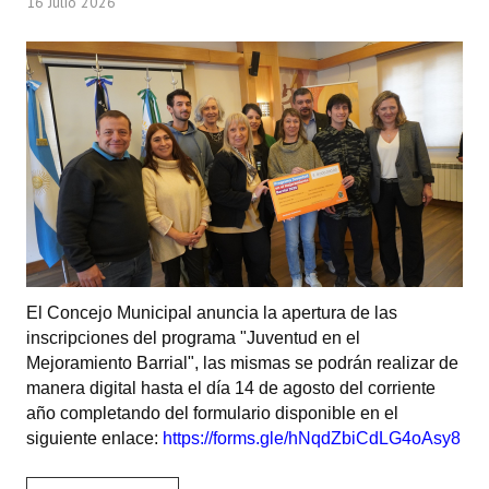
16 Julio 2026
Programas
LEGISLACIÓN
Constitución Nacional
Constitución Provincial
Carta Orgánica 2007
Reglamento Interno
Digesto
El Concejo Municipal anuncia la apertura de las
inscripciones del programa "Juventud en el
Organigrama
Mejoramiento Barrial", las mismas se podrán realizar de
manera digital hasta el día 14 de agosto del corriente
DOCUMENTOS
año completando del formulario disponible en el
siguiente enlace:
https://forms.gle/hNqdZbiCdLG4oAsy8
Informes de Gestión
Proyectos Presentados