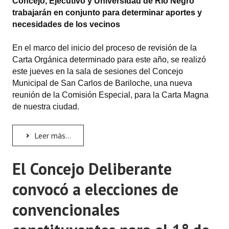
Concejo, Ejecutivo y Universidad de Río Negro
INSTITUCIONAL
trabajarán en conjunto para determinar aportes y
necesidades de los vecinos
Antiguos Pobladores
En el marco del inicio del proceso de revisión de la
Noticias Destacadas
Carta Orgánica determinado para este año, se realizó
este jueves en la sala de sesiones del Concejo
Registros y Distinciones
Municipal de San Carlos de Bariloche, una nueva
Datos Históricos
reunión de la Comisión Especial, para la Carta Magna
de nuestra ciudad.
Premio al Mérito - Registro
Audiencias Públicas - Registro
Leer más...
Mujeres que Dejaron Huellas - Registro
El Concejo Deliberante
Periodistas Decanos - Registro
convocó a elecciones de
Ciudadano Ilustre - Registro
convencionales
Banca del Vecino - Registro