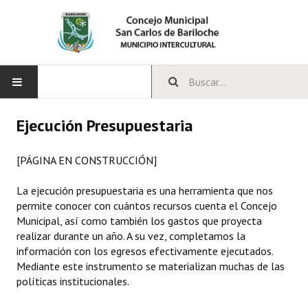
INICIO
Ejecución Presupuestaria
CONCEJO
[PÁGINA EN CONSTRUCCIÓN]
Bloques Políticos
La ejecución presupuestaria es una herramienta que nos
permite conocer con cuántos recursos cuenta el Concejo
Integrantes del Concejo
Municipal, así como también los gastos que proyecta
realizar durante un año. A su vez, completamos la
Comisiones Permanentes
información con los egresos efectivamente ejecutados.
Mediante este instrumento se materializan muchas de las
Comisiones Especiales
políticas institucionales.
Concejales Mandato Cumplido