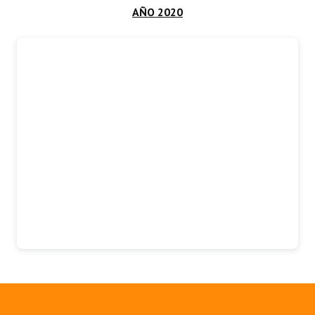
AÑO 2020
Programas
LEGISLACIÓN
Constitución Nacional
Constitución Provincial
Carta Orgánica 2007
Reglamento Interno
Digesto
Organigrama
DOCUMENTOS
Informes de Gestión
Proyectos Presentados