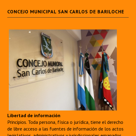
CONCEJO MUNICIPAL SAN CARLOS DE BARILOCHE
Dictámenes Asesoría Letrada
Actas de Sesión
Informes de Unidad Coordinadora
Ejecución Presupuestaria
Actas de Audiencias Públicas
NORMATIVA
Comunicaciones
Declaraciones
Resoluciones
Libertad de información
Principios. Toda persona, física o jurídica, tiene el derecho
Resoluciones de Presidencia
de libre acceso a las fuentes de información de los actos
legislativos, administrativos y jurisdiccionales emanados