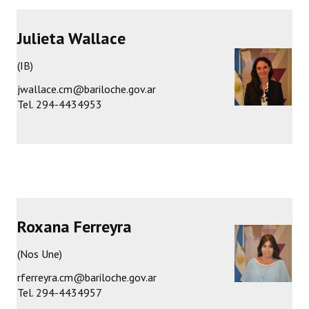
Dictámenes Asesoría Letrada
Julieta Wallace
Actas de Sesión
(IB)
Informes de Unidad Coordinadora
jwallace.cm@bariloche.gov.ar
Tel. 294-4434953
Ejecución Presupuestaria
Actas de Audiencias Públicas
NORMATIVA
Comunicaciones
Roxana Ferreyra
Declaraciones
(Nos Une)
Resoluciones
rferreyra.cm@bariloche.gov.ar
Resoluciones de Presidencia
Tel. 294-4434957