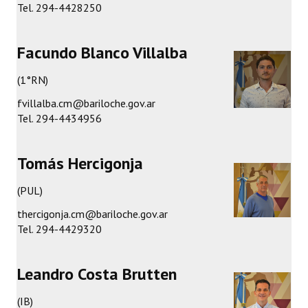
Tel. 294-4428250
Huéspedes de Honor - Registro
Antiguos Pobladores - Registro
Facundo Blanco Villalba
Reconocimientos - Registro
(1°RN)
Bariloche, Municipio intercultural
fvillalba.cm@bariloche.gov.ar
Tel. 294-4434956
Entrega de distinciones
REFORMA DE LA CARTA ORGÁNICA
Tomás Hercigonja
(PUL)
thercigonja.cm@bariloche.gov.ar
Tel. 294-4429320
Leandro Costa Brutten
(IB)