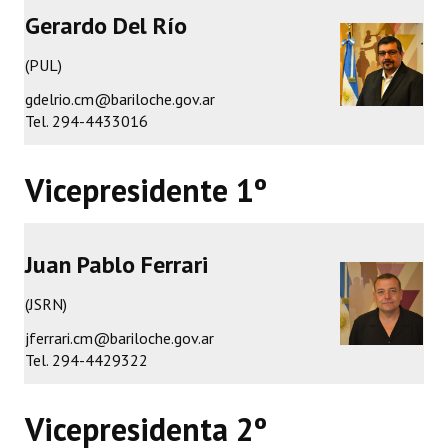
Gerardo Del Río
Programas
(PUL)
LEGISLACIÓN
gdelrio.cm@bariloche.gov.ar
Constitución Nacional
Tel. 294-4433016
Constitución Provincial
Vicepresidente 1º
Carta Orgánica 2007
Reglamento Interno
Juan Pablo Ferrari
Digesto
(JSRN)
Organigrama
jferrari.cm@bariloche.gov.ar
Tel. 294-4429322
DOCUMENTOS
Informes de Gestión
Vicepresidenta 2º
Proyectos Presentados