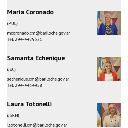
INSTITUCIONAL
María Coronado
Antiguos Pobladores
(PUL)
Noticias Destacadas
mcoronado.cm@bariloche.gov.ar
Tel. 294-4429321
Registros y Distinciones
Datos Históricos
Samanta Echenique
Premio al Mérito - Registro
(JxC)
Audiencias Públicas - Registro
sechenique.cm@bariloche.gov.ar
Tel. 294-4434958
Mujeres que Dejaron Huellas - Registro
Periodistas Decanos - Registro
Laura Totonelli
Ciudadano Ilustre - Registro
(JSRN)
Banca del Vecino - Registro
ltotonelli.cm@bariloche.gov.ar