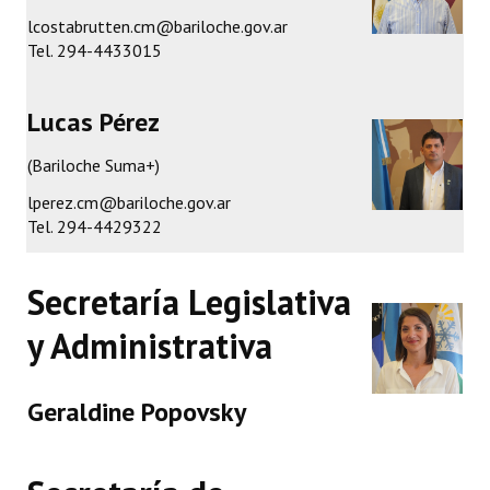
lcostabrutten.cm@bariloche.gov.ar
Tel. 294-4433015
Lucas Pérez
(Bariloche Suma+)
lperez.cm@bariloche.gov.ar
Tel. 294-4429322
Secretaría Legislativa
y Administrativa
Geraldine Popovsky