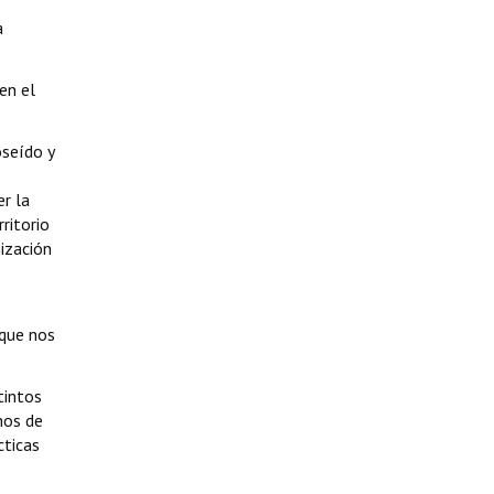
a
en el
oseído y
er la
ritorio
ización
 que nos
tintos
hos de
cticas