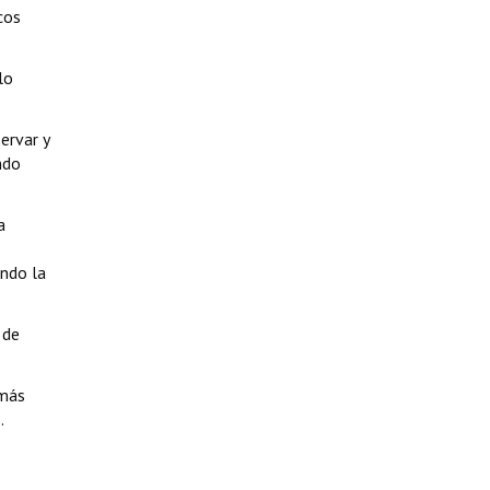
cos
lo
ervar y
ndo
a
endo la
 de
emás
.