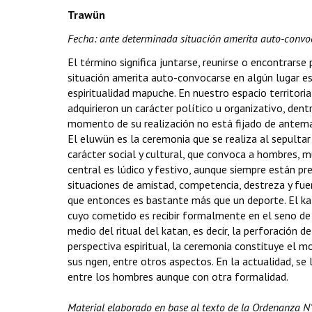
Trawün
Fecha: ante determinada situación amerita auto-convoc
El término significa juntarse, reunirse o encontrarse
situación amerita auto-convocarse en algún lugar e
espiritualidad mapuche. En nuestro espacio territoria
adquirieron un carácter político u organizativo, dent
momento de su realización no está fijado de antem
El eluwün es la ceremonia que se realiza al sepulta
carácter social y cultural, que convoca a hombres, 
central es lúdico y festivo, aunque siempre están p
situaciones de amistad, competencia, destreza y fuer
que entonces es bastante más que un deporte. El ka
cuyo cometido es recibir formalmente en el seno de l
medio del ritual del katan, es decir, la perforación 
perspectiva espiritual, la ceremonia constituye el 
sus ngen, entre otros aspectos. En la actualidad, s
entre los hombres aunque con otra formalidad.
Material elaborado en base al texto de la Ordenanza 