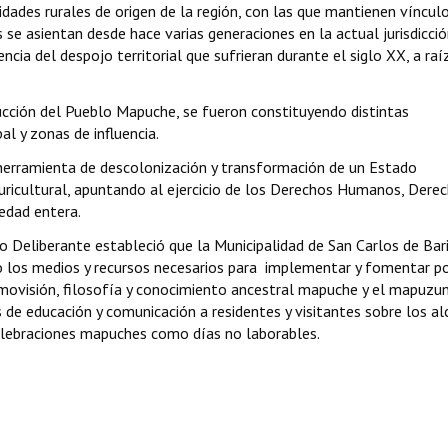
dades rurales de origen de la región, con las que mantienen víncul
s se asientan desde hace varias generaciones en la actual jurisdicci
cia del despojo territorial que sufrieran durante el siglo XX, a raí
rucción del Pueblo Mapuche, se fueron constituyendo distintas
l y zonas de influencia.
 herramienta de descolonización y transformación de un Estado
ricultural, apuntando al ejercicio de los Derechos Humanos, Dere
edad entera.
 Deliberante estableció que la Municipalidad de San Carlos de Bar
o los medios y recursos necesarios para
implementar y fomentar po
osmovisión, filosofía y conocimiento ancestral mapuche y el mapuzu
s de educación y comunicación a residentes y visitantes sobre los a
elebraciones mapuches como días no laborables.