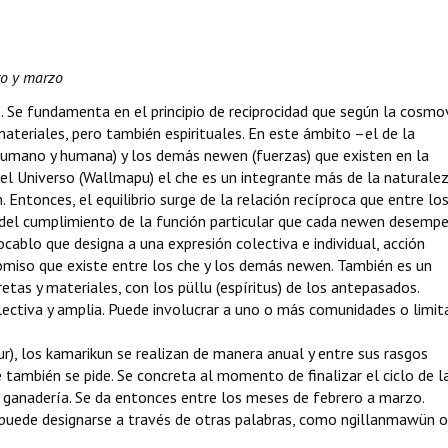
ero y marzo
. Se fundamenta en el principio de reciprocidad que según la cosmo
ateriales, pero también espirituales. En este ámbito –el de la
er humano y humana) y los demás newen (fuerzas) que existen en la
l Universo (Wallmapu) el che es un integrante más de la naturale
Entonces, el equilibrio surge de la relación recíproca que entre lo
 del cumplimiento de la función particular que cada newen desempe
ocablo que designa a una expresión colectiva e individual, acción
omiso que existe entre los che y los demás newen. También es un
as y materiales, con los püllu (espíritus) de los antepasados.
lectiva y amplia. Puede involucrar a uno o más comunidades o limit
Sur), los kamarikun se realizan de manera anual y entre sus rasgos
e también se pide. Se concreta al momento de finalizar el ciclo de l
y ganadería. Se da entonces entre los meses de febrero a marzo.
, puede designarse a través de otras palabras, como ngillanmawün o