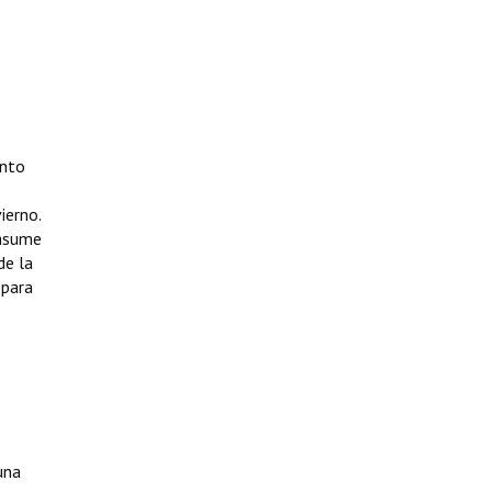
ento
ierno.
 asume
de la
 para
una