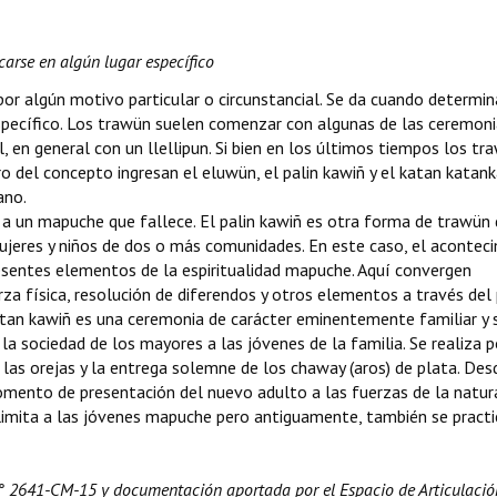
arse en algún lugar específico
 por algún motivo particular o circunstancial. Se da cuando determi
specífico. Los trawün suelen comenzar con algunas de las ceremoni
l, en general con un llellipun. Si bien en los últimos tiempos los tr
ro del concepto ingresan el eluwün, el palin kawiñ y el katan katank
ano.
r a un mapuche que fallece. El palin kawiñ es otra forma de trawün
mujeres y niños de dos o más comunidades. En este caso, el acontec
resentes elementos de la espiritualidad mapuche. Aquí convergen
za física, resolución de diferendos y otros elementos a través del 
tan kawiñ es una ceremonia de carácter eminentemente familiar y s
a sociedad de los mayores a las jóvenes de la familia. Se realiza p
de las orejas y la entrega solemne de los chaway (aros) de plata. De
momento de presentación del nuevo adulto a las fuerzas de la natur
e limita a las jóvenes mapuche pero antiguamente, también se pract
N° 2641-CM-15 y documentación aportada por el Espacio de Articulació