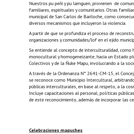
Nuestros pu peñi y pu lamguen, provienen
de comuni
familiares, espirituales y comunitarios. Otras familia
municipal de San Carlos de Bariloche, como consecuen
diversos mecanismos que incluyeron la violencia.
A partir de que se profundiza el proceso de reconst
organizaciones y comunidades/lof en el ejido municipa
Se entiende al concepto de interculturalidad, como
monocultural y homogeneizante, hacia un Estado plu
Colectivos y de la Ñuke Mapu, involucrando a la soci
A través de la Ordenanza N° 2641-CM-15, el Concejo
se reconoce como Municipio Intercultural, arbitrand
públicas interculturales, en base al respeto, a la c
Incluye capacitaciones al personal, políticas pública
de este reconocimiento, además de incorporar las c
Celebraciones mapuches