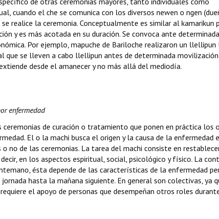
ecífico de otras ceremonias mayores, tanto individuales como
ritual, cuando el che se comunica con los diversos newen o ngen (du
 se realice la ceremonia. Conceptualmente es similar al kamarikun 
lación y es más acotada en su duración. Se convoca ante determinad
económica. Por ejemplo, mapuche de Bariloche realizaron un llellipun
al que se lleven a cabo llellipun antes de determinada movilización
se extiende desde el amanecer y no más allá del mediodía.
por enfermedad
s ceremonias de curación o tratamiento que ponen en práctica los o
rmedad. El o la machi busca el origen y la causa de la enfermedad e
 o no de las ceremonias. La tarea del machi consiste en restablecer
decir, en los aspectos espiritual, social, psicológico y físico. La con
antemano, ésta depende de las características de la enfermedad pe
jornada hasta la mañana siguiente. En general son colectivas, ya 
i requiere el apoyo de personas que desempeñan otros roles durante