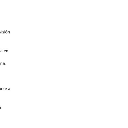
visión
za en
s
ña.
arse a
a