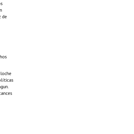
os
ón
z de
chos
iloche
líticas
ngun.
lcances