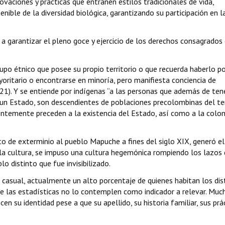
vaciones y prácticas que entrañen estilos tradicionales de vida,
enible de la diversidad biológica, garantizando su participación en l
 a garantizar el pleno goce y ejercicio de los derechos consagrados 
upo étnico que posee su propio territorio o que recuerda haberlo p
oritario o encontrarse en minoría, pero manifiesta conciencia de
21). Y se entiende por indígenas “a las personas que además de ten
de un Estado, son descendientes de poblaciones precolombinas del ter
ntemente preceden a la existencia del Estado, así como a la colon
to de exterminio al pueblo Mapuche a fines del siglo XIX, generó el
la cultura, se impuso una cultura hegemónica rompiendo los lazos
o distinto que fue invisibilizado.
 casual, actualmente un alto porcentaje de quienes habitan los dis
ue las estadísticas no lo contemplen como indicador a relevar. Muc
n su identidad pese a que su apellido, su historia familiar, sus prá