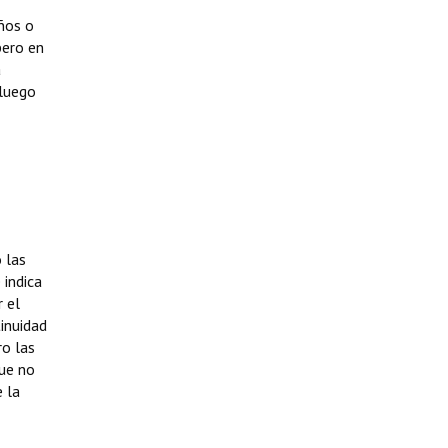
eños o
pero en
a
 luego
 las
 indica
 el
tinuidad
ro las
que no
 la