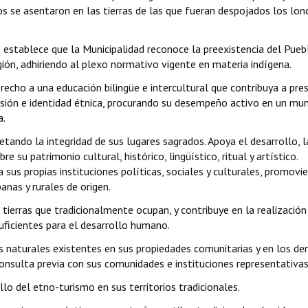
nos se asentaron en las tierras de las que fueran despojados los lon
e establece que la Municipalidad reconoce la preexistencia del Pueb
ión, adhiriendo al plexo normativo vigente en materia indígena.
recho a una educación bilingüe e intercultural que contribuya a pres
isión e identidad étnica, procurando su desempeño activo en un mu
a.
spetando la integridad de sus lugares sagrados. Apoya el desarrollo, l
 su patrimonio cultural, histórico, lingüístico, ritual y artístico.
us propias instituciones políticas, sociales y culturales, promovi
anas y rurales de origen.
tierras que tradicionalmente ocupan, y contribuye en la realización
uficientes para el desarrollo humano.
os naturales existentes en sus propiedades comunitarias y en los d
onsulta previa con sus comunidades e instituciones representativas
o del etno-turismo en sus territorios tradicionales.