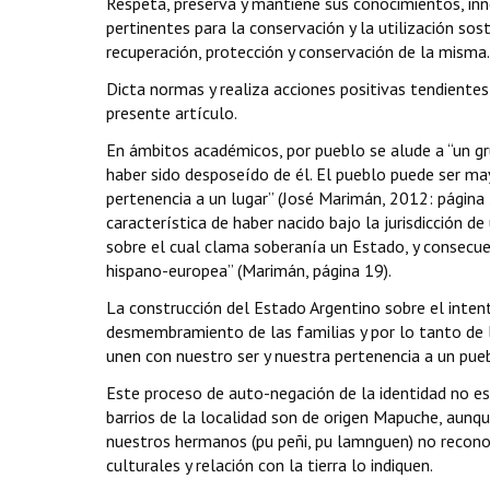
Respeta, preserva y mantiene sus conocimientos, inno
pertinentes para la conservación y la utilización sost
recuperación, protección y conservación de la misma.
Dicta normas y realiza acciones positivas tendientes
presente artículo.
En ámbitos académicos, por pueblo se alude a “un gr
haber sido desposeído de él. El pueblo puede ser may
pertenencia a un lugar” (José Marimán, 2012: página 
característica de haber nacido bajo la jurisdicción 
sobre el cual clama soberanía un Estado, y consecue
hispano-europea” (Marimán, página 19).
La construcción del Estado Argentino sobre el inten
desmembramiento de las familias y por lo tanto de 
unen con nuestro ser y nuestra pertenencia a un puebl
Este proceso de auto-negación de la identidad no es
barrios de la localidad son de origen Mapuche, aunq
nuestros hermanos (pu peñi, pu lamnguen) no reconoce
culturales y relación con la tierra lo indiquen.