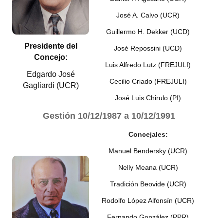
José A. Calvo (UCR)
Dictámenes Asesoría Letrada
Guillermo H. Dekker (UCD)
Actas de Sesión
Presidente del
José Repossini (UCD)
Concejo:
Informes de Unidad Coordinadora
Luis Alfredo Lutz (FREJULI)
Edgardo José
Ejecución Presupuestaria
Cecilio Criado (FREJULI)
Gagliardi (UCR)
José Luis Chirulo (PI)
Actas de Audiencias Públicas
Gestión
10/12/1987 a 10/12/1991
NORMATIVA
Concejales:
Comunicaciones
Manuel Bendersky (UCR)
Declaraciones
Nelly Meana (UCR)
Resoluciones
Tradición Beovide (UCR)
Rodolfo López Alfonsín (UCR)
Resoluciones de Presidencia
Fernando González (PPR)