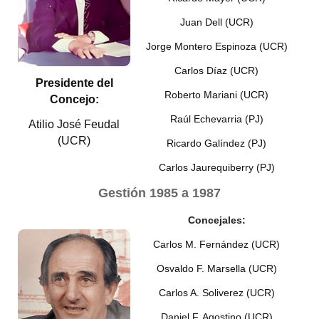
Programas
Juan Dell (UCR)
LEGISLACIÓN
Jorge Montero Espinoza (UCR)
Carlos Díaz (UCR)
Constitución Nacional
Presidente del
Roberto Mariani (UCR)
Concejo:
Constitución Provincial
Raúl Echevarria (PJ)
Atilio José Feudal
Carta Orgánica 2007
(UCR)
Ricardo Galíndez (PJ)
Reglamento Interno
Carlos Jaurequiberry (PJ)
Gestión
1985 a 1987
Digesto
Concejales:
Organigrama
Carlos M. Fernández (UCR)
DOCUMENTOS
Osvaldo F. Marsella (UCR)
Informes de Gestión
Carlos A. Soliverez (UCR)
Daniel F. Agostino (UCR)
Proyectos Presentados