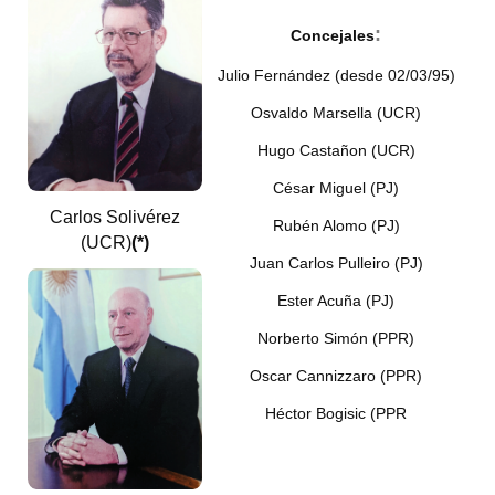
Huéspedes de Honor - Registro
:
Concejales
Antiguos Pobladores - Registro
Julio Fernández (desde 02/03/95)
Reconocimientos - Registro
Osvaldo Marsella (UCR)
Hugo Castañon (UCR)
Bariloche, Municipio intercultural
César Miguel (PJ)
Entrega de distinciones
Carlos Solivérez
Rubén Alomo (PJ)
(UCR)
(*)
REFORMA DE LA CARTA ORGÁNICA
Juan Carlos Pulleiro (PJ)
Ester Acuña (PJ)
Norberto Simón (PPR)
Oscar Cannizzaro (PPR)
Héctor Bogisic (PPR