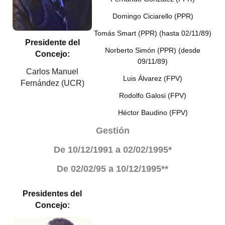
INSTITUCIONAL
Domingo Ciciarello (PPR)
Antiguos Pobladores
Tomás Smart (PPR) (hasta 02/11/89)
Presidente del
Noticias Destacadas
Norberto Simón (PPR) (desde
Concejo:
09/11/89)
Registros y Distinciones
Carlos Manuel
Luis Álvarez (FPV)
Fernández (UCR)
Datos Históricos
Rodolfo Galosi (FPV)
Premio al Mérito - Registro
Héctor Baudino (FPV)
Gestión
Audiencias Públicas - Registro
De 10/12/1991 a 02/02/1995*
Mujeres que Dejaron Huellas - Registro
De
02/02/95 a
10/12/1995**
Periodistas Decanos - Registro
Ciudadano Ilustre - Registro
Presidentes del
Concejo:
Banca del Vecino - Registro