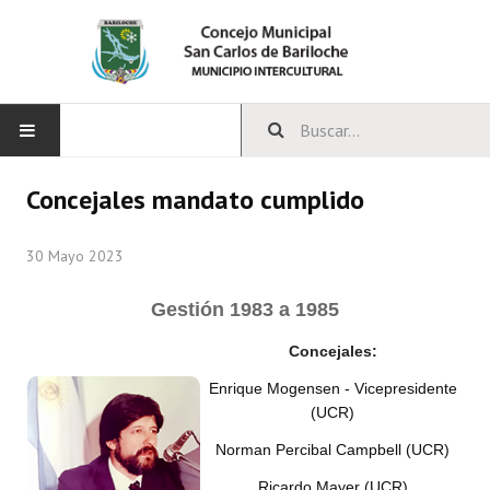
INICIO
Concejales mandato cumplido
CONCEJO
30 Mayo 2023
Bloques Políticos
Gestión
1983 a 1985
Integrantes del Concejo
Concejales:
Comisiones Permanentes
Enrique Mogensen - Vicepresidente
(UCR)
Comisiones Especiales
Norman Percibal Campbell (UCR)
Concejales Mandato Cumplido
Ricardo Mayer (UCR)