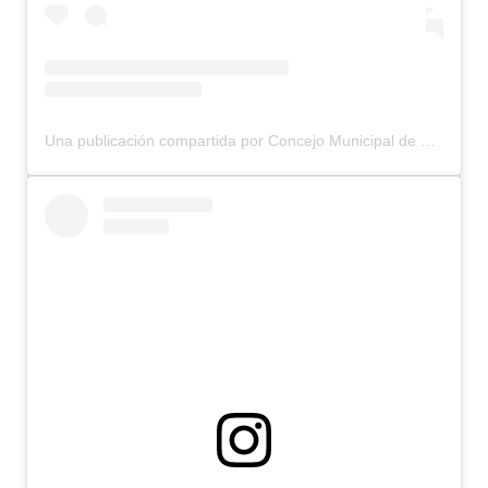
Huéspedes de Honor - Registro
Antiguos Pobladores - Registro
Reconocimientos - Registro
Una publicación compartida por Concejo Municipal de Bariloche (@concejomunicipalbariloche)
Bariloche, Municipio intercultural
Entrega de distinciones
REFORMA DE LA CARTA ORGÁNICA