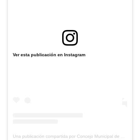
Dictámenes Asesoría Letrada
Actas de Sesión
Informes de Unidad Coordinadora
Ejecución Presupuestaria
Ver esta publicación en Instagram
Actas de Audiencias Públicas
NORMATIVA
Comunicaciones
Declaraciones
Resoluciones
Resoluciones de Presidencia
Una publicación compartida por Concejo Municipal de Bariloche (@concejomunicipalbariloche)