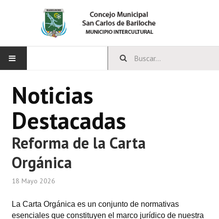
INICIO
Noticias
CONCEJO
Destacadas
Bloques Políticos
Reforma de la Carta
Integrantes del Concejo
Orgánica
Comisiones Permanentes
18 Mayo 2026
Comisiones Especiales
La Carta Orgánica es un conjunto de normativas
Concejales Mandato Cumplido
esenciales que constituyen el marco jurídico de nuestra