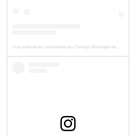
Una publicación compartida por Concejo Municipal de Bariloche (@concejomunicipalbariloche)