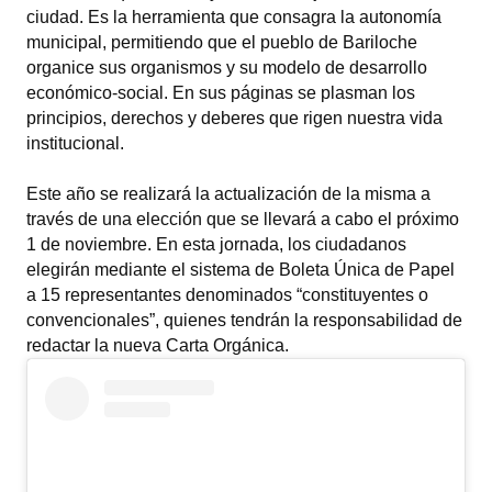
ciudad. Es la herramienta que consagra la autonomía
Programas
municipal, permitiendo que el pueblo de Bariloche
organice sus organismos y su modelo de desarrollo
LEGISLACIÓN
económico-social. En sus páginas se plasman los
principios, derechos y deberes que rigen nuestra vida
Constitución Nacional
institucional.
Constitución Provincial
Este año se realizará la actualización de la misma a
Carta Orgánica 2007
través de una elección que se llevará a cabo el próximo
1 de noviembre. En esta jornada, los ciudadanos
Reglamento Interno
elegirán mediante el sistema de Boleta Única de Papel
a 15 representantes denominados “constituyentes o
Digesto
convencionales”, quienes tendrán la responsabilidad de
redactar la nueva Carta Orgánica.
Organigrama
DOCUMENTOS
Informes de Gestión
Proyectos Presentados