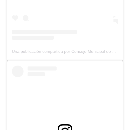
Una publicación compartida por Concejo Municipal de Bariloche (@concejomunicipalbariloche)