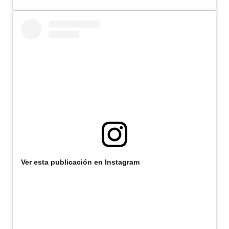
INSTITUCIONAL
Antiguos Pobladores
Noticias Destacadas
Registros y Distinciones
Datos Históricos
Premio al Mérito - Registro
Audiencias Públicas - Registro
Mujeres que Dejaron Huellas - Registro
Ver esta publicación en Instagram
Periodistas Decanos - Registro
Ciudadano Ilustre - Registro
Banca del Vecino - Registro