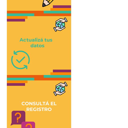
Programas
LEGISLACIÓN
Constitución Nacional
Constitución Provincial
Carta Orgánica 2007
Reglamento Interno
Digesto
Organigrama
DOCUMENTOS
Informes de Gestión
Proyectos Presentados