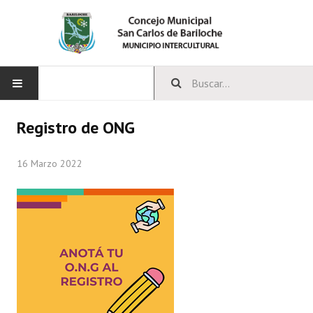
INICIO
Registro de ONG
CONCEJO
16 Marzo 2022
Bloques Políticos
Integrantes del Concejo
Comisiones Permanentes
Comisiones Especiales
Concejales Mandato Cumplido