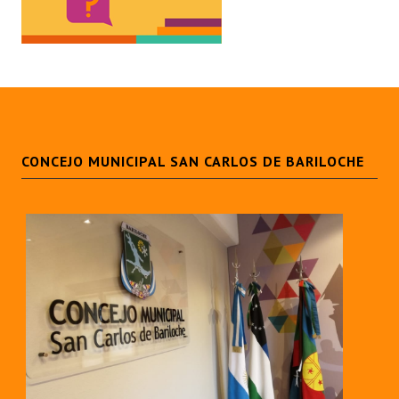
Dictámenes Asesoría Letrada
Actas de Sesión
Informes de Unidad Coordinadora
Ejecución Presupuestaria
CONCEJO MUNICIPAL SAN CARLOS DE BARILOCHE
Actas de Audiencias Públicas
NORMATIVA
Comunicaciones
Declaraciones
Resoluciones
Resoluciones de Presidencia