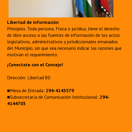
INSTITUCIONAL
Antiguos Pobladores
Libertad de información
Principios. Toda persona, física o jurídica, tiene el derecho
Noticias Destacadas
de libre acceso a las fuentes de información de los actos
legislativos, administrativos y jurisdiccionales emanados
Registros y Distinciones
del Municipio, sin que sea necesario indicar las razones que
Datos Históricos
motivan el requerimiento.
¡Conectate con el Concejo!
Premio al Mérito - Registro
Dirección: Libertad 80
Audiencias Públicas - Registro
Mujeres que Dejaron Huellas - Registro
■Mesa de Entrada:
294-4143579
■Subsecretaría de Comunicación Institucional:
294-
Periodistas Decanos - Registro
4144703
Ciudadano Ilustre - Registro
Banca del Vecino - Registro