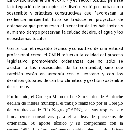
La colaboración entre el CARN y el sector público permite
INSTITUCIONAL
la integración de principios de diseño ecológico, urbanismo
sostenible y prácticas constructivas que favorezcan la
Antiguos Pobladores
resiliencia ambiental. Esto se traduce en proyectos de
ordenanza que promueven el bienestar de los habitantes y
Noticias Destacadas
al mismo tiempo preservan la calidad del aire, el agua y los
ecosistemas locales.
Registros y Distinciones
Contar con el respaldo técnico y consultivo de una entidad
Datos Históricos
profesional como el CARN refuerza la calidad del proceso
legislativo, promoviendo ordenanzas que no solo se
Premio al Mérito - Registro
ajustan a las necesidades de la comunidad, sino que
también están en armonía con el entorno y con los
Audiencias Públicas - Registro
desafíos globales de cambio climático y gestión sostenible
de recursos.
Mujeres que Dejaron Huellas - Registro
Por lo tanto, el Concejo Municipal de San Carlos de Bariloche
Periodistas Decanos - Registro
declara de interés municipal el trabajo realizado por el Colegio
de Arquitectos de Río Negro (CARN), en sus respuestas y
Ciudadano Ilustre - Registro
fundamentos consultivos para el análisis de proyectos de
ordenanza. Su aporte técnico y su compromiso con la
Banca del Vecino - Registro
sustentabilidad y los parámetros ambientales y urbanísticos