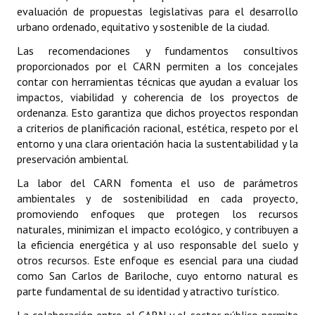
evaluación de propuestas legislativas para el desarrollo
urbano ordenado, equitativo y sostenible de la ciudad.
Dictámenes Asesoría Letrada
Las recomendaciones y fundamentos consultivos
Actas de Sesión
proporcionados por el CARN permiten a los concejales
contar con herramientas técnicas que ayudan a evaluar los
Informes de Unidad Coordinadora
impactos, viabilidad y coherencia de los proyectos de
ordenanza. Esto garantiza que dichos proyectos respondan
Ejecución Presupuestaria
a criterios de planificación racional, estética, respeto por el
entorno y una clara orientación hacia la sustentabilidad y la
Actas de Audiencias Públicas
preservación ambiental.
NORMATIVA
La labor del CARN fomenta el uso de parámetros
ambientales y de sostenibilidad en cada proyecto,
Comunicaciones
promoviendo enfoques que protegen los recursos
naturales, minimizan el impacto ecológico, y contribuyen a
Declaraciones
la eficiencia energética y al uso responsable del suelo y
otros recursos. Este enfoque es esencial para una ciudad
Resoluciones
como San Carlos de Bariloche, cuyo entorno natural es
parte fundamental de su identidad y atractivo turístico.
Resoluciones de Presidencia