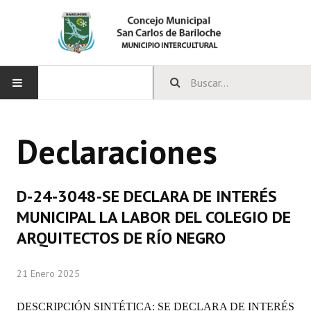
INICIO
Declaraciones
CONCEJO
Bloques Políticos
D-24-3048-SE DECLARA DE INTERÉS
Integrantes del Concejo
MUNICIPAL LA LABOR DEL COLEGIO DE
ARQUITECTOS DE RÍO NEGRO
Comisiones Permanentes
Comisiones Especiales
21 Enero 2025
Concejales Mandato Cumplido
DESCRIPCIÓN SINTÉTICA: SE DECLARA DE INTERÉS