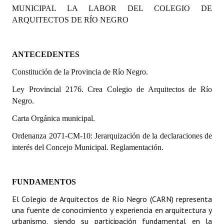
MUNICIPAL LA LABOR DEL COLEGIO DE
Programas
ARQUITECTOS DE RÍO NEGRO
LEGISLACIÓN
ANTECEDENTES
Constitución Nacional
Constitución de la Provincia de Río Negro.
Constitución Provincial
Ley Provincial 2176. Crea Colegio de Arquitectos de Río
Carta Orgánica 2007
Negro.
Reglamento Interno
Carta Orgánica municipal.
Ordenanza 2071-CM-10: Jerarquización de la declaraciones de
Digesto
interés del Concejo Municipal. Reglamentación.
Organigrama
DOCUMENTOS
FUNDAMENTOS
El Colegio de Arquitectos de Río Negro (CARN) representa
Informes de Gestión
una fuente de conocimiento y experiencia en arquitectura y
urbanismo, siendo su participación fundamental en la
Proyectos Presentados