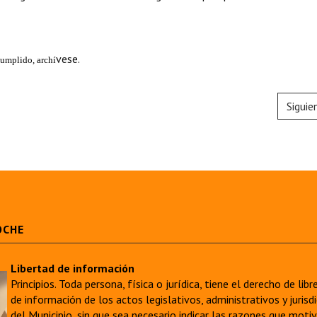
vese.
umplido, archí
Siguie
OCHE
Libertad de información
Principios. Toda persona, física o jurídica, tiene el derecho de lib
de información de los actos legislativos, administrativos y juri
del Municipio, sin que sea necesario indicar las razones que moti