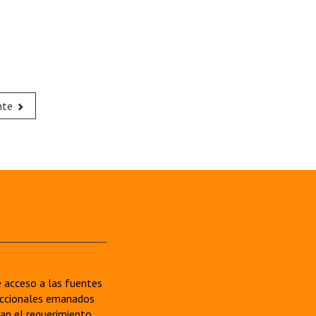
nte
re acceso a las fuentes
sdiccionales emanados
van el requerimiento.