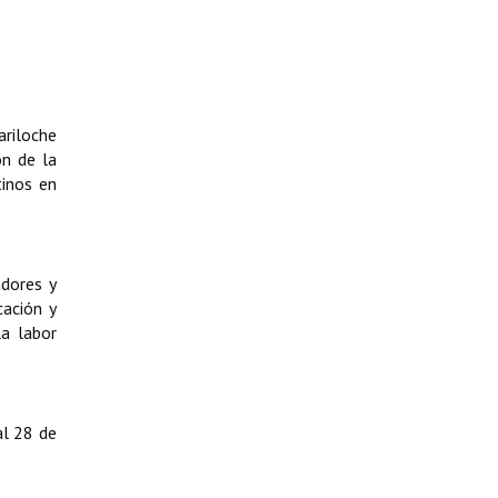
ariloche
ón de la
tinos en
adores y
cación y
la labor
al 28 de