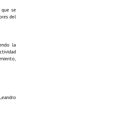
s que se
ores del
endo la
ctividad
imiento,
Leandro