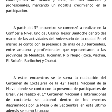
profesionales, marcando un notable crecimiento en la
Huéspedes de Honor - Registro
participación.
Antiguos Pobladores - Registro
Reconocimientos - Registro
A partir del 3º encuentro se comenzó a realizar en la
Confitería Nivel Uno del Casino Tresor Bariloche dentro del
Bariloche, Municipio intercultural
marco de las actividades del Aniversario de la ciudad. En el
mismo se contó con la presencia de más de 30 bartenders,
Entrega de distinciones
entre amateur y profesionales que representaron a las
provincias de Mendoza, Tucumán, Río Negro (Roca, Viedma,
REFORMA DE LA CARTA ORGÁNICA
El Bolsón, Bariloche) y Chubut.
A estos encuentros se le suma la realización del
Certamen de Coctelería de la 42º Fiesta Nacional de la
Nieve, donde se contó con la presencia de participantes de
Brasil y se realizó el 1º Certamen Nacional e Internacional
de coctelería sin alcohol dentro de los eventos
diagramados por la Mesa 6 de Septiembre, en este último
además se sumó Uruguay.