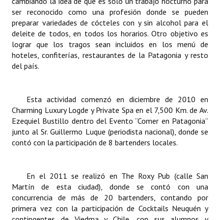
cambiando la idea de que es sólo un trabajo nocturno para
INSTITUCIONAL
ser reconocido como una profesión donde se pueden
preparar variedades de cócteles con y sin alcohol para el
Antiguos Pobladores
deleite de todos, en todos los horarios. Otro objetivo es
lograr que los tragos sean incluidos en los menú de
Noticias Destacadas
hoteles, confiterías, restaurantes de la Patagonia y resto
del país.
Registros y Distinciones
Datos Históricos
Esta actividad comenzó en diciembre de 2010 en
Premio al Mérito - Registro
Charming Luxury Logde y Private Spa en el 7,500 Km. de Av.
Ezequiel Bustillo dentro del Evento “Comer en Patagonia”
Audiencias Públicas - Registro
junto al Sr. Guillermo Luque (periodista nacional), donde se
contó con la participación de 8 bartenders locales.
Mujeres que Dejaron Huellas - Registro
Periodistas Decanos - Registro
En el 2011 se realizó en The Roxy Pub (calle San
Martín de esta ciudad), donde se contó con una
Ciudadano Ilustre - Registro
concurrencia de más de 20 bartenders, contando por
primera vez con la participación de Cocktails Neuquén y
Banca del Vecino - Registro
contingentes de Viedma y Chile, con sus alumnos y