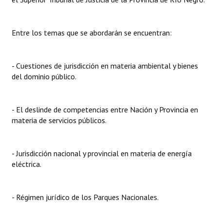
INSTITUCIONAL
Antiguos Pobladores
Entre los temas que se abordarán se encuentran:
Noticias Destacadas
- Cuestiones de jurisdicción en materia ambiental y bienes
Registros y Distinciones
del dominio público.
Datos Históricos
Premio al Mérito - Registro
- El deslinde de competencias entre Nación y Provincia en
materia de servicios públicos.
Audiencias Públicas - Registro
Mujeres que Dejaron Huellas - Registro
- Jurisdicción nacional y provincial en materia de energía
eléctrica.
Periodistas Decanos - Registro
Ciudadano Ilustre - Registro
- Régimen jurídico de los Parques Nacionales.
Banca del Vecino - Registro