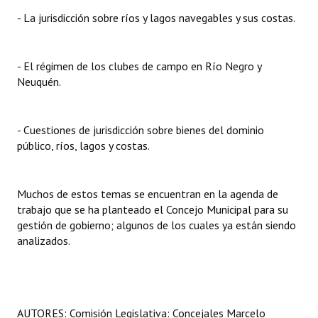
Huéspedes de Honor - Registro
- La jurisdicción sobre ríos y lagos navegables y sus costas.
Antiguos Pobladores - Registro
- El régimen de los clubes de campo en Río Negro y
Reconocimientos - Registro
Neuquén.
Bariloche, Municipio intercultural
- Cuestiones de jurisdicción sobre bienes del dominio
Entrega de distinciones
público, ríos, lagos y costas.
REFORMA DE LA CARTA ORGÁNICA
Muchos de estos temas se encuentran en la agenda de
trabajo que se ha planteado el Concejo Municipal para su
gestión de gobierno; algunos de los cuales ya están siendo
analizados.
AUTORES: Comisión Legislativa: Concejales Marcelo