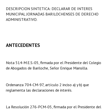
Programas
DESCRIPCION SINTETICA: DECLARAR DE INTERES
MUNICIPAL JORNADAS BARILOCHENSES DE DERECHO
LEGISLACIÓN
ADMINISTRATIVO.
Constitución Nacional
Constitución Provincial
ANTECEDENTES
Carta Orgánica 2007
Reglamento Interno
Nota 514-M.E.S.-05, firmada por el Presidente del Colegio
Digesto
de Abogados de Bariloche, Señor Enrique Mansilla.
Organigrama
Ordenanza 704-CM-97, artículo 2 inciso a) y b) que
DOCUMENTOS
reglamenta las declaraciones de interés.
Informes de Gestión
La Resolución 276-PCM-05, firmada por el Presidente del
Proyectos Presentados