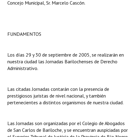
Concejo Municipal, Sr. Marcelo Cascón.
Dictámenes Asesoría Letrada
Actas de Sesión
FUNDAMENTOS
Informes de Unidad Coordinadora
Ejecución Presupuestaria
Los días 29 y 30 de septiembre de 2005, se realizarán en
nuestra ciudad las Jornadas Barilochenses de Derecho
Actas de Audiencias Públicas
Administrativo.
NORMATIVA
Las citadas Jornadas contarán con la presencia de
Comunicaciones
prestigiosos juristas de nivel nacional, y también
pertenecientes a distintos organismos de nuestra ciudad.
Declaraciones
Resoluciones
Las Jornadas son organizadas por el Colegio de Abogados
Resoluciones de Presidencia
de San Carlos de Bariloche, y se encuentran auspiciadas por
el Superior Tribunal de Justicia de la Provincia de Río Negro.