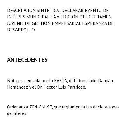
Programas
DESCRIPCION SINTETICA: DECLARAR EVENTO DE
INTERES MUNICIPAL LA V EDICIÓN DEL CERTAMEN
LEGISLACIÓN
JUVENIL DE GESTION EMPRESARIAL ESPERANZA DE
DESARROLLO.
Constitución Nacional
Constitución Provincial
Carta Orgánica 2007
ANTECEDENTES
Reglamento Interno
Nota presentada por la FASTA, del Licenciado Damián
Digesto
Hernández y el Dr. Héctor Luis Partridge.
Organigrama
DOCUMENTOS
Ordenanza 704-CM-97, que reglamenta las declaraciones
de interés.
Informes de Gestión
Proyectos Presentados