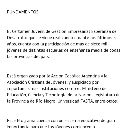
FUNDAMENTOS
Dictámenes Asesoría Letrada
Actas de Sesión
El Certamen Juvenil de Gestión Empresarial Esperanza de
Informes de Unidad Coordinadora
Desarrollo que se viene realizando durante los últimos 5
años, cuenta con la participación de más de siete mil
Ejecución Presupuestaria
jóvenes de distintas escuelas de enseñanza media de todas
las provincias del país.
Actas de Audiencias Públicas
NORMATIVA
Está organizado por la Acción Católica Argentina y la
Asociación Cristiana de Jóvenes, y auspiciado por
Comunicaciones
importantísimas instituciones como el Ministerio de
Educación, Ciencia y Tecnología de la Nación, Legislatura de
Declaraciones
la Provincia de Río Negro, Universidad FASTA, entre otros.
Resoluciones
Resoluciones de Presidencia
Este Programa cuenta con un sistema educativo de gran
importancia para que los jóvenes comiencen a