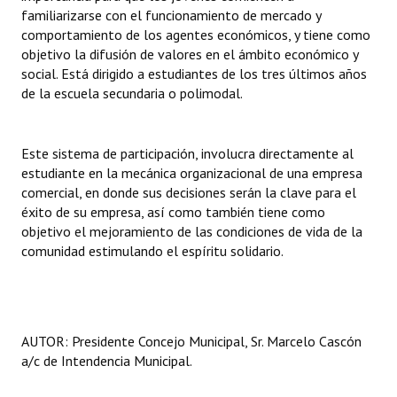
INSTITUCIONAL
familiarizarse con el funcionamiento de mercado y
comportamiento de los agentes económicos, y tiene como
Antiguos Pobladores
objetivo la difusión de valores en el ámbito económico y
social. Está dirigido a estudiantes de los tres últimos años
Noticias Destacadas
de la escuela secundaria o polimodal.
Registros y Distinciones
Este sistema de participación, involucra directamente al
Datos Históricos
estudiante en la mecánica organizacional de una empresa
comercial, en donde sus decisiones serán la clave para el
Premio al Mérito - Registro
éxito de su empresa, así como también tiene como
objetivo el mejoramiento de las condiciones de vida de la
Audiencias Públicas - Registro
comunidad estimulando el espíritu solidario.
Mujeres que Dejaron Huellas - Registro
Periodistas Decanos - Registro
AUTOR: Presidente Concejo Municipal, Sr. Marcelo Cascón
Ciudadano Ilustre - Registro
a/c de Intendencia Municipal.
Banca del Vecino - Registro