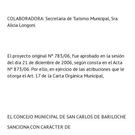
Huéspedes de Honor - Registro
COLABORADORA: Secretaria de Turismo Municipal, Sra.
Antiguos Pobladores - Registro
Alicia Longoni.
Reconocimientos - Registro
Bariloche, Municipio intercultural
Entrega de distinciones
El proyecto original Nº 783/06, fue aprobado en la sesión
del día 21 de diciembre de 2006, según consta en el Acta
REFORMA DE LA CARTA ORGÁNICA
Nº 873/06. Por ello, en ejercicio de las atribuciones que le
otorga el Art. 17 de la Carta Orgánica Municipal,
EL CONCEJO MUNICIPAL DE SAN CARLOS DE BARILOCHE
SANCIONA CON CARÁCTER DE