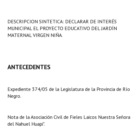
Programas
LEGISLACIÓN
DESCRIPCION SINTETICA: DECLARAR DE INTERÉS
MUNICIPAL EL PROYECTO EDUCATIVO DEL JARDÍN
Constitución Nacional
MATERNAL VIRGEN NIÑA.
Constitución Provincial
Carta Orgánica 2007
ANTECEDENTES
Reglamento Interno
Digesto
Expediente 374/05 de la Legislatura de la Provincia de Río
Negro.
Organigrama
DOCUMENTOS
Nota de la Asociación Civil de Fieles Laicos Nuestra Señora
del Nahuel Huapi".
Informes de Gestión
Proyectos Presentados