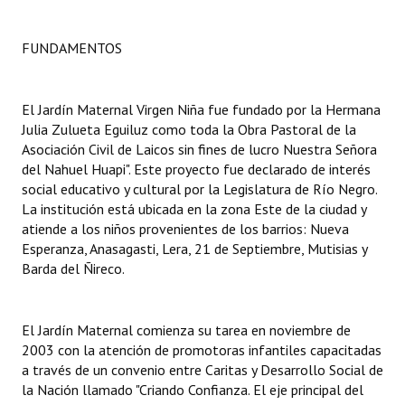
Dictámenes Asesoría Letrada
FUNDAMENTOS
Actas de Sesión
El Jardín Maternal Virgen Niña fue fundado por la Hermana
Informes de Unidad Coordinadora
Julia Zulueta Eguiluz como toda la Obra Pastoral de la
Ejecución Presupuestaria
Asociación Civil de Laicos sin fines de lucro Nuestra Señora
del Nahuel Huapi". Este proyecto fue declarado de interés
Actas de Audiencias Públicas
social educativo y cultural por la Legislatura de Río Negro.
La institución está ubicada en la zona Este de la ciudad y
NORMATIVA
atiende a los niños provenientes de los barrios: Nueva
Esperanza, Anasagasti, Lera, 21 de Septiembre, Mutisias y
Comunicaciones
Barda del Ñireco.
Declaraciones
El Jardín Maternal comienza su tarea en noviembre de
Resoluciones
2003 con la atención de promotoras infantiles capacitadas
a través de un convenio entre Caritas y Desarrollo Social de
Resoluciones de Presidencia
la Nación llamado "Criando Confianza. El eje principal del