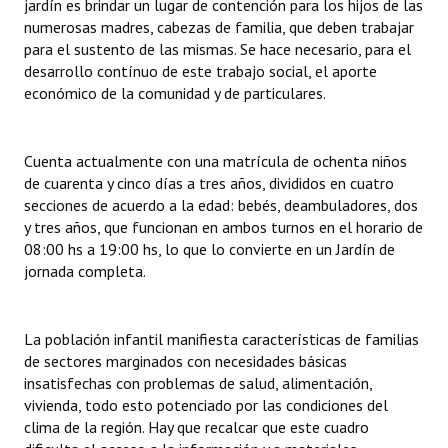
jardín es brindar un lugar de contención para los hijos de las
INSTITUCIONAL
numerosas madres, cabezas de familia, que deben trabajar
para el sustento de las mismas. Se hace necesario, para el
Antiguos Pobladores
desarrollo contínuo de este trabajo social, el aporte
económico de la comunidad y de particulares.
Noticias Destacadas
Registros y Distinciones
Cuenta actualmente con una matrícula de ochenta niños
de cuarenta y cinco días a tres años, divididos en cuatro
Datos Históricos
secciones de acuerdo a la edad: bebés, deambuladores, dos
Premio al Mérito - Registro
y tres años, que funcionan en ambos turnos en el horario de
08:00 hs a 19:00 hs, lo que lo convierte en un Jardín de
Audiencias Públicas - Registro
jornada completa.
Mujeres que Dejaron Huellas - Registro
La población infantil manifiesta características de familias
Periodistas Decanos - Registro
de sectores marginados con necesidades básicas
insatisfechas con problemas de salud, alimentación,
Ciudadano Ilustre - Registro
vivienda, todo esto potenciado por las condiciones del
clima de la región. Hay que recalcar que este cuadro
Banca del Vecino - Registro