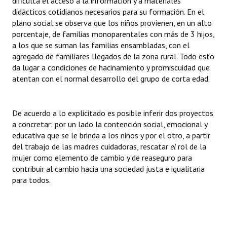
dificulta el acceso a la información y a materiales
Huéspedes de Honor - Registro
didácticos cotidianos necesarios para su formación. En el
plano social se observa que los niños provienen, en un alto
Antiguos Pobladores - Registro
porcentaje, de familias monoparentales con más de 3 hijos,
a los que se suman las familias ensambladas, con el
Reconocimientos - Registro
agregado de familiares llegados de la zona rural. Todo esto
da lugar a condiciones de hacinamiento y promiscuidad que
Bariloche, Municipio intercultural
atentan con el normal desarrollo del grupo de corta edad.
Entrega de distinciones
De acuerdo a lo explicitado es posible
inferir dos proyectos
REFORMA DE LA CARTA ORGÁNICA
a concretar: por un lado la contención social, emocional y
educativa que se le brinda a los niños y por el otro, a partir
del trabajo de las madres cuidadoras, rescatar
el
rol de la
mujer como elemento de cambio y de reaseguro para
contribuir al cambio hacia una sociedad justa e igualitaria
para todos.