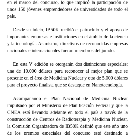
en el marco del concurso, lo que implicó la participación de
INSTITUCIONAL
unos 150 jóvenes emprendedores de universidades de todo el
país.
Antiguos Pobladores
Desde su inicio, IB50K recibió el patrocinio y el apoyo de
Noticias Destacadas
importantes empresas e instituciones en el ámbito de la ciencia
Registros y Distinciones
y la tecnología. Asimismo, directivos de reconocidas empresas
nacionales e internacionales fueron miembros del jurado.
Datos Históricos
En esta V edición se otorgarán dos distinciones especiales:
Premio al Mérito - Registro
una de 10.000 dólares para reconocer al mejor plan que se
presente en el área de Medicina Nuclear y otra de 5.000 dólares
Audiencias Públicas - Registro
para el proyecto finalista que se destaque en Nanotecnología.
Mujeres que Dejaron Huellas - Registro
Acompañando el Plan Nacional de Medicina Nuclear
Periodistas Decanos - Registro
impulsado por el Ministerio de Planificación Federal y que la
CNEA está llevando adelante en todo el país a través de la
Ciudadano Ilustre - Registro
construcción de Centros de Radioterapia y Medicina Nuclear,
la Comisión Organizadora de IB50K definió que este año uno
Banca del Vecino - Registro
de los premios especiales del concurso esté destinado a