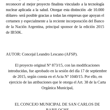
reconocer al mejor proyecto finalista vinculado a la tecnología
Huéspedes de Honor - Registro
nuclear aplicada a la salud. Otorgar esta distinción -de 10.000
Antiguos Pobladores - Registro
dólares- será posible gracias a todas las empresas que apoyan
el
certamen y especialmente a la reciente incorporación del Banco
Reconocimientos - Registro
de la Nación Argentina, principal sponsor de la edición 2015
de IB50K.
Bariloche, Municipio intercultural
Entrega de distinciones
AUTOR: Concejal
Leandro Lescano (AFSP).
REFORMA DE LA CARTA ORGÁNICA
El proyecto original Nº 873/15, con las modificaciones
introducidas, fue aprobado en la sesión del día 17 de septiembre
de 2015, según consta en el Acta Nº 1040/15. Por ello, en
ejercicio de las atribuciones que le otorga el Art. 38 de la Carta
Orgánica Municipal,
EL CONCEJO MUNICIPAL DE SAN CARLOS DE
BARILOCHE