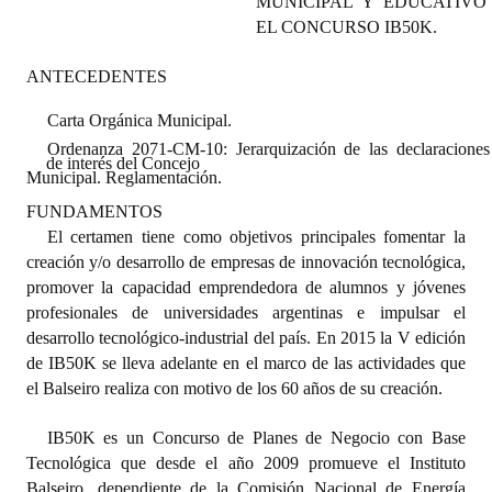
MUNICIPAL Y EDUCATIVO
Programas
EL CONCURSO IB50K.
LEGISLACIÓN
ANTECEDENTES
Carta Orgánica Municipal.
Constitución Nacional
Ordenanza 2071-CM-10: Jerarquización de las declaraciones
de interés del Concejo
Constitución Provincial
Municipal. Reglamentación.
FUNDAMENTOS
Carta Orgánica 2007
El certamen tiene como objetivos principales fomentar la
Reglamento Interno
creación y/o desarrollo de empresas de innovación tecnológica,
promover la capacidad emprendedora de alumnos y jóvenes
Digesto
profesionales de universidades argentinas e impulsar el
desarrollo tecnológico-industrial del país.
En 2015 la V edición
Organigrama
de IB50K se lleva adelante en el marco de las actividades que
el Balseiro realiza con motivo de los 60 años de su creación.
DOCUMENTOS
IB50K es un Concurso de Planes de Negocio con Base
Informes de Gestión
Tecnológica que desde el año 2009 promueve el Instituto
Balseiro, dependiente de la Comisión Nacional de Energía
Proyectos Presentados