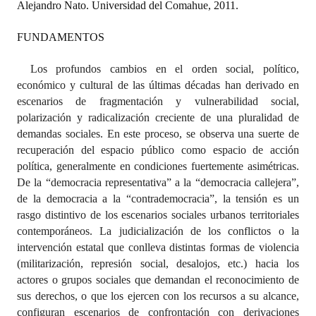
Alejandro Nato. Universidad del Comahue, 2011.
Dictámenes Asesoría Letrada
FUNDAMENTOS
Actas de Sesión
Los profundos cambios en el orden social, político,
económico y cultural de las últimas décadas han derivado en
Informes de Unidad Coordinadora
escenarios de fragmentación y vulnerabilidad social,
Ejecución Presupuestaria
polarización y radicalización creciente de una pluralidad de
demandas sociales. En este proceso, se observa una suerte de
Actas de Audiencias Públicas
recuperación del espacio público como espacio de acción
política, generalmente en condiciones fuertemente asimétricas.
NORMATIVA
De la “democracia representativa” a la “democracia callejera”,
de la democracia a la “contrademocracia”, la tensión es un
Comunicaciones
rasgo distintivo de los escenarios sociales urbanos territoriales
contemporáneos. La judicialización de los conflictos o la
Declaraciones
intervención estatal que conlleva distintas formas de violencia
(militarización, represión social, desalojos, etc.) hacia los
Resoluciones
actores o grupos sociales que demandan el reconocimiento de
Resoluciones de Presidencia
sus derechos, o que los ejercen con los recursos a su alcance,
configuran escenarios de confrontación con derivaciones