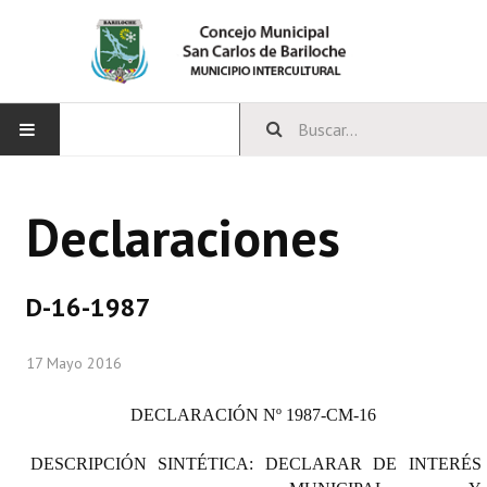
INICIO
Declaraciones
CONCEJO
Bloques Políticos
D-16-1987
Integrantes del Concejo
17 Mayo 2016
Comisiones Permanentes
DECLARACIÓN
Nº 1987-CM-16
Comisiones Especiales
DESCRIPCIÓN SINTÉTICA:
DECLARAR DE INTERÉS
Concejales Mandato Cumplido