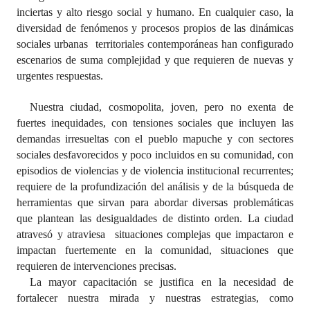
INSTITUCIONAL
inciertas y alto riesgo social y humano. En cualquier caso, la
diversidad de fenómenos y procesos propios de las dinámicas
Antiguos Pobladores
sociales urbanas territoriales contemporáneas han configurado
escenarios de suma complejidad y que requieren de nuevas y
Noticias Destacadas
urgentes respuestas.
Registros y Distinciones
Nuestra ciudad, cosmopolita, joven, pero no exenta de
fuertes inequidades, con tensiones sociales que incluyen las
Datos Históricos
demandas irresueltas con el pueblo mapuche y con sectores
Premio al Mérito - Registro
sociales desfavorecidos y poco incluidos en su comunidad, con
episodios de violencias y de violencia institucional recurrentes;
Audiencias Públicas - Registro
requiere de la profundización del análisis y de la búsqueda de
herramientas que sirvan para abordar diversas problemáticas
Mujeres que Dejaron Huellas - Registro
que plantean las desigualdades de distinto orden. La ciudad
atravesó y atraviesa situaciones complejas que impactaron e
Periodistas Decanos - Registro
impactan fuertemente en la comunidad, situaciones que
requieren de intervenciones precisas.
Ciudadano Ilustre - Registro
La
mayor capacitación se justifica en la necesidad de
Banca del Vecino - Registro
fortalecer nuestra mirada y nuestras estrategias, como