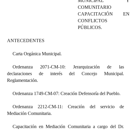
MUNICIPAL Y
Programas
COMUNITARIO
CAPACITACIÓN EN
LEGISLACIÓN
CONFLICTOS
PÚBLICOS.
Constitución Nacional
ANTECEDENTES
Constitución Provincial
Carta Orgánica Municipal.
Carta Orgánica 2007
Ordenanza 2071-CM-10: Jerarquización de las
Reglamento Interno
declaraciones de interés del Concejo Municipal.
Reglamentación.
Digesto
Organigrama
Ordenanza 1749-CM-07: Creación Defensoría del Pueblo.
DOCUMENTOS
Ordenanza 2212-CM-11: Creación del servicio de
Mediación Comunitaria.
Informes de Gestión
Capacitación en Mediación Comunitaria a cargo del Dr.
Proyectos Presentados