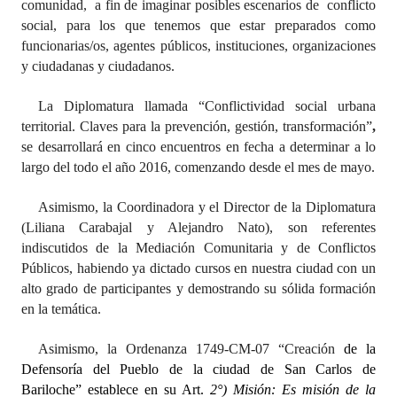
comunidad, a fin de imaginar posibles escenarios de conflicto
Huéspedes de Honor - Registro
social, para los que tenemos que estar preparados como
funcionarias/os, agentes públicos, instituciones, organizaciones
Antiguos Pobladores - Registro
y ciudadanas y ciudadanos.
Reconocimientos - Registro
La Diplomatura llamada “Conflictividad social urbana
Bariloche, Municipio intercultural
territorial.
Claves para la prevención, gestión, transformación”
,
se desarrollará en cinco encuentros en fecha a determinar a lo
Entrega de distinciones
largo del todo el año 2016, comenzando desde el mes de mayo.
REFORMA DE LA CARTA ORGÁNICA
Asimismo, la Coordinadora y el Director de la Diplomatura
(Liliana Carabajal y Alejandro Nato), son
referentes
indiscutidos de la Mediación Comunitaria y de Conflictos
Públicos, habiendo ya dictado cursos en nuestra ciudad con un
alto grado de participantes y demostrando su sólida formación
en la temática.
Asimismo, la Ordenanza
1749-CM-07
“Creación
de la
Defensoría del Pueblo de la ciudad de San Carlos de
Bariloche
”
establece en su Art.
2°) Misión: Es misión de la