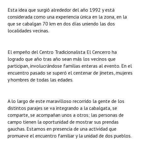
INSTITUCIONAL
Esta idea que surgió alrededor del año 1992 y está
considerada como una experiencia única en la zona, en la
Antiguos Pobladores
que se cabalgan 70 km en dos días uniendo las dos
localidades vecinas.
Noticias Destacadas
Registros y Distinciones
El empeño del Centro Tradicionalista El Cencerro ha
Datos Históricos
logrado que año tras año sean más los vecinos que
participan, involucrándose familias enteras al evento. En el
Premio al Mérito - Registro
encuentro pasado se superó el centenar de jinetes, mujeres
y hombres de todas las edades.
Audiencias Públicas - Registro
Mujeres que Dejaron Huellas - Registro
A lo largo de este maravilloso recorrido la gente de los
distintos parajes se va integrando a la cabalgata, se
Periodistas Decanos - Registro
comparte, se acompañan unos a otros; las personas de
campo tienen la oportunidad de mostrar sus prendas
Ciudadano Ilustre - Registro
gauchas. Estamos en presencia de una actividad que
Banca del Vecino - Registro
promueve el encuentro familiar y la unidad de dos pueblos.