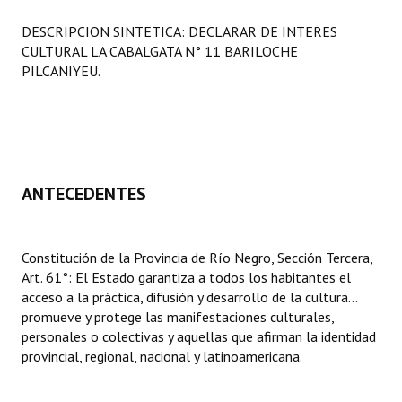
Programas
DESCRIPCION SINTETICA: DECLARAR DE INTERES
CULTURAL LA CABALGATA N° 11 BARILOCHE 
LEGISLACIÓN
PILCANIYEU.
Constitución Nacional
Constitución Provincial
Carta Orgánica 2007
ANTECEDENTES
Reglamento Interno
Digesto
Constitución de la Provincia de Río Negro, Sección Tercera,
Art. 61°: El Estado garantiza a todos los habitantes el
Organigrama
acceso a la práctica, difusión y desarrollo de la cultura...
promueve y protege las manifestaciones culturales,
DOCUMENTOS
personales o colectivas y aquellas que afirman la identidad
provincial, regional, nacional y latinoamericana.
Informes de Gestión
Proyectos Presentados