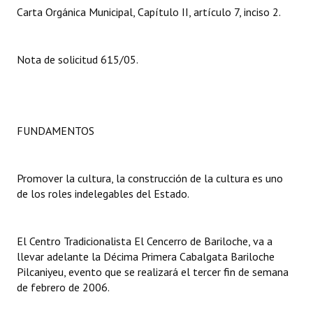
Carta Orgánica Municipal, Capítulo II, artículo 7, inciso 2.
Dictámenes Asesoría Letrada
Actas de Sesión
Nota de solicitud 615/05.
Informes de Unidad Coordinadora
Ejecución Presupuestaria
FUNDAMENTOS
Actas de Audiencias Públicas
NORMATIVA
Promover la cultura, la construcción de la cultura es uno
de los roles indelegables del Estado.
Comunicaciones
Declaraciones
El Centro Tradicionalista El Cencerro de Bariloche, va a
llevar adelante la Décima Primera Cabalgata Bariloche 
Resoluciones
Pilcaniyeu, evento que se realizará el tercer fin de semana
de febrero de 2006.
Resoluciones de Presidencia