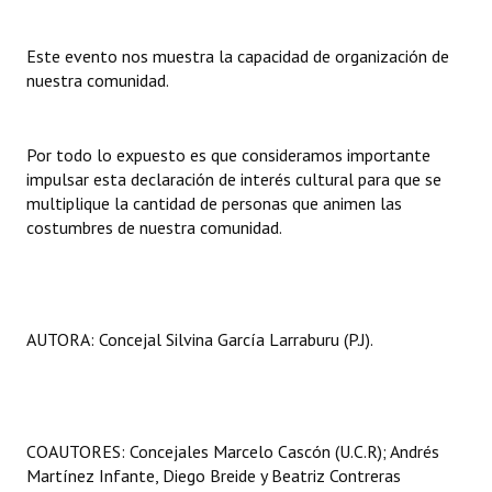
Huéspedes de Honor - Registro
Este evento nos muestra la capacidad de organización de
Antiguos Pobladores - Registro
nuestra comunidad.
Reconocimientos - Registro
Por todo lo expuesto es que consideramos importante
Bariloche, Municipio intercultural
impulsar esta declaración de interés cultural para que se
Entrega de distinciones
multiplique la cantidad de personas que animen las
costumbres de nuestra comunidad.
REFORMA DE LA CARTA ORGÁNICA
AUTORA: Concejal Silvina García Larraburu (P.J).
COAUTORES: Concejales Marcelo Cascón (U.C.R); Andrés
Martínez Infante, Diego Breide y Beatriz Contreras