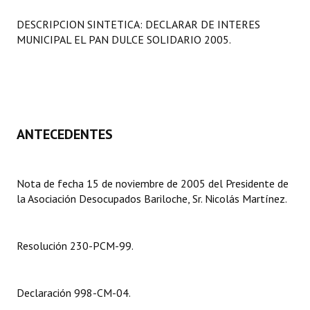
Programas
DESCRIPCION SINTETICA: DECLARAR DE INTERES
MUNICIPAL EL PAN DULCE SOLIDARIO 2005.
LEGISLACIÓN
Constitución Nacional
Constitución Provincial
ANTECEDENTES
Carta Orgánica 2007
Reglamento Interno
Nota de fecha 15 de noviembre de 2005 del Presidente de
Digesto
la Asociación Desocupados Bariloche, Sr. Nicolás Martínez.
Organigrama
Resolución 230-PCM-99.
DOCUMENTOS
Informes de Gestión
Declaración 998-CM-04.
Proyectos Presentados