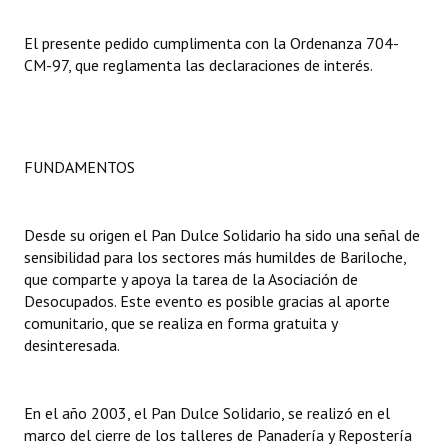
Dictámenes Asesoría Letrada
El presente pedido cumplimenta con la Ordenanza 704-
CM-97, que reglamenta las declaraciones de interés.
Actas de Sesión
Informes de Unidad Coordinadora
Ejecución Presupuestaria
FUNDAMENTOS
Actas de Audiencias Públicas
Desde su origen el Pan Dulce Solidario ha sido una señal de
NORMATIVA
sensibilidad para los sectores más humildes de Bariloche,
que comparte y apoya la tarea de la Asociación de
Comunicaciones
Desocupados. Este evento es posible gracias al aporte
comunitario, que se realiza en forma gratuita y
Declaraciones
desinteresada.
Resoluciones
En el año 2003, el Pan Dulce Solidario, se realizó en el
Resoluciones de Presidencia
marco del cierre de los talleres de Panadería y Repostería