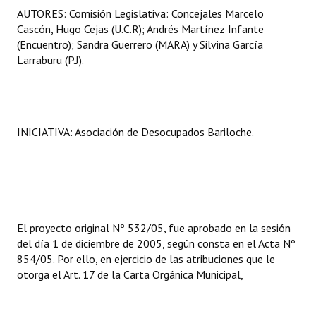
AUTORES: Comisión Legislativa: Concejales Marcelo
Huéspedes de Honor - Registro
Cascón, Hugo Cejas (U.C.R); Andrés Martínez Infante
Antiguos Pobladores - Registro
(Encuentro); Sandra Guerrero (MARA) y Silvina García
Larraburu (P.J).
Reconocimientos - Registro
Bariloche, Municipio intercultural
Entrega de distinciones
INICIATIVA: Asociación de Desocupados Bariloche.
REFORMA DE LA CARTA ORGÁNICA
El proyecto original Nº 532/05, fue aprobado en la sesión
del día 1 de diciembre de 2005, según consta en el Acta Nº
854/05. Por ello, en ejercicio de las atribuciones que le
otorga el Art. 17 de la Carta Orgánica Municipal,