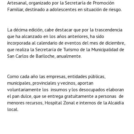
Artesanal, organizado por la Secretaría de Promoción
INSTITUCIONAL
Familiar, destinado a adolescentes en situación de riesgo.
Antiguos Pobladores
La décima edición, cabe destacar que por la trascendencia
Noticias Destacadas
que ha alcanzado en los años anteriores, ha sido
Registros y Distinciones
incorporada al calendario de eventos del mes de diciembre,
que realiza la Secretaría de Turismo de la Municipalidad de
Datos Históricos
San Carlos de Bariloche, anualmente.
Premio al Mérito - Registro
Como cada año las empresas, entidades públicas,
Audiencias Públicas - Registro
municipales, provinciales y vecinos, aportan
voluntariamente los insumos y los desocupados elaboran
Mujeres que Dejaron Huellas - Registro
el pan dulce, que se entrega gratuitamente a personas de
menores recursos, Hospital Zonal e internos de la Alcaidía
Periodistas Decanos - Registro
local.
Ciudadano Ilustre - Registro
Banca del Vecino - Registro