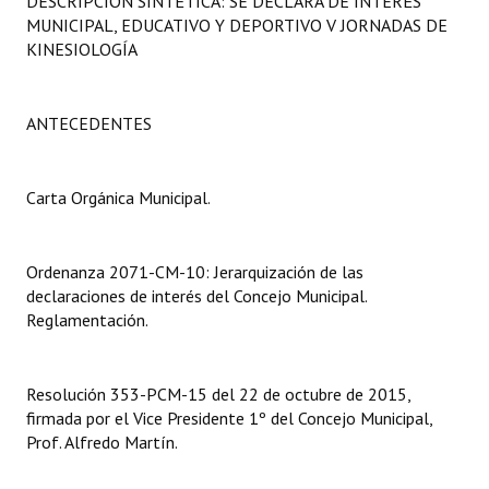
DESCRIPCIÓN SINTÉTICA: SE DECLARA DE INTERÉS
Programas
MUNICIPAL, EDUCATIVO Y DEPORTIVO V JORNADAS DE
KINESIOLOGÍA
LEGISLACIÓN
Constitución Nacional
ANTECEDENTES
Constitución Provincial
Carta Orgánica Municipal.
Carta Orgánica 2007
Reglamento Interno
Ordenanza 2071-CM-10: Jerarquización de las
declaraciones de interés del Concejo Municipal.
Digesto
Reglamentación.
Organigrama
Resolución 353-PCM-15 del 22 de octubre de 2015,
DOCUMENTOS
firmada por el Vice Presidente 1º del Concejo Municipal,
Prof. Alfredo Martín.
Informes de Gestión
Proyectos Presentados