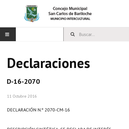
INICIO
Declaraciones
CONCEJO
Bloques Políticos
D-16-2070
Integrantes del Concejo
11 Octubre 2016
Comisiones Permanentes
DECLARACIÓN N.º 2070-CM-16
Comisiones Especiales
Concejales Mandato Cumplido