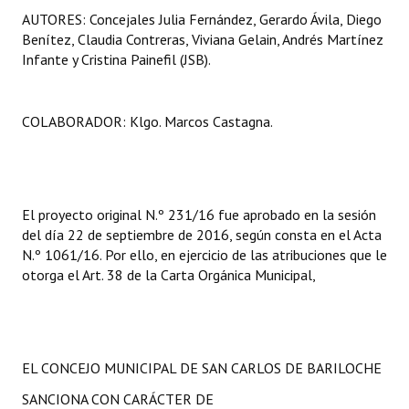
AUTORES: Concejales Julia Fernández, Gerardo Ávila, Diego
Huéspedes de Honor - Registro
Benítez, Claudia Contreras, Viviana Gelain, Andrés Martínez
Antiguos Pobladores - Registro
Infante y Cristina Painefil (JSB).
Reconocimientos - Registro
COLABORADOR: Klgo. Marcos Castagna.
Bariloche, Municipio intercultural
Entrega de distinciones
REFORMA DE LA CARTA ORGÁNICA
El proyecto original N.º 231/16 fue aprobado en la sesión
del día 22 de septiembre de 2016, según consta en el Acta
N.º 1061/16. Por ello, en ejercicio de las atribuciones que le
otorga el Art. 38 de la Carta Orgánica Municipal,
EL CONCEJO MUNICIPAL DE SAN CARLOS DE BARILOCHE
SANCIONA CON CARÁCTER DE