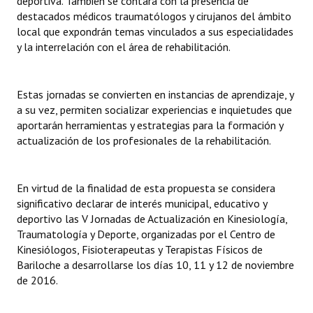
deportiva. También se contará con la presencia de
INSTITUCIONAL
destacados médicos traumatólogos y cirujanos del ámbito
local que expondrán temas vinculados a sus especialidades
Antiguos Pobladores
y la interrelación con el área de rehabilitación.
Noticias Destacadas
Estas jornadas se convierten en instancias de aprendizaje, y
Registros y Distinciones
a su vez, permiten socializar experiencias e inquietudes que
aportarán herramientas y estrategias para la formación y
Datos Históricos
actualización de los profesionales de la rehabilitación.
Premio al Mérito - Registro
Audiencias Públicas - Registro
En virtud de la finalidad de esta propuesta se considera
significativo declarar de interés municipal, educativo y
Mujeres que Dejaron Huellas - Registro
deportivo las V Jornadas de Actualización en Kinesiología,
Traumatología y Deporte, organizadas por el Centro de
Periodistas Decanos - Registro
Kinesiólogos, Fisioterapeutas y Terapistas Físicos de
Bariloche a desarrollarse los días 10, 11 y 12 de noviembre
Ciudadano Ilustre - Registro
de 2016.
Banca del Vecino - Registro