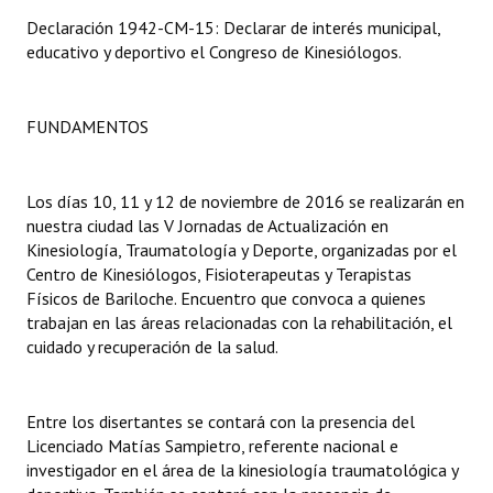
Declaración 1942-CM-15: Declarar de interés municipal,
Dictámenes Asesoría Letrada
educativo y deportivo el Congreso de Kinesiólogos.
Actas de Sesión
FUNDAMENTOS
Informes de Unidad Coordinadora
Ejecución Presupuestaria
Los días 10, 11 y 12 de noviembre de 2016 se realizarán en
nuestra ciudad las V Jornadas de Actualización en
Actas de Audiencias Públicas
Kinesiología, Traumatología y Deporte, organizadas por el
Centro de Kinesiólogos, Fisioterapeutas y Terapistas
NORMATIVA
Físicos de Bariloche. Encuentro que convoca a quienes
trabajan en las áreas relacionadas con la rehabilitación, el
Comunicaciones
cuidado y recuperación de la salud.
Declaraciones
Resoluciones
Entre los disertantes se contará con la presencia del
Licenciado Matías Sampietro, referente nacional e
Resoluciones de Presidencia
investigador en el área de la kinesiología traumatológica y