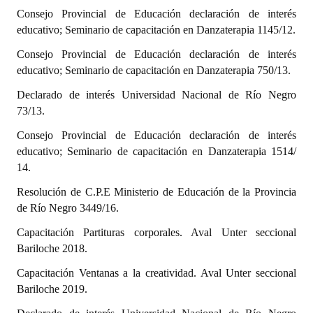
INSTITUCIONAL
Consejo Provincial de Educación declaración de interés
educativo; Seminario de capacitación en Danzaterapia 1145/12.
Antiguos Pobladores
Consejo Provincial de Educación declaración de interés
Noticias Destacadas
educativo; Seminario de capacitación en Danzaterapia 750/13.
Declarado de interés Universidad Nacional de Río Negro
Registros y Distinciones
73/13.
Datos Históricos
Consejo Provincial de Educación declaración de interés
educativo; Seminario de capacitación en Danzaterapia 1514/
Premio al Mérito - Registro
14.
Audiencias Públicas - Registro
Resolución de C.P.E Ministerio de Educación de la Provincia
de Río Negro 3449/16.
Mujeres que Dejaron Huellas - Registro
Capacitación Partituras corporales. Aval Unter seccional
Periodistas Decanos - Registro
Bariloche 2018.
Ciudadano Ilustre - Registro
Capacitación Ventanas a la creatividad. Aval Unter seccional
Bariloche 2019.
Banca del Vecino - Registro