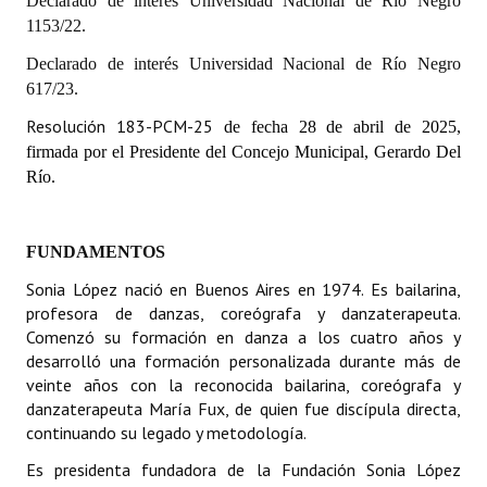
Declarado de interés Universidad Nacional de Río Negro
Huéspedes de Honor - Registro
1153/22.
Declarado de interés Universidad Nacional de Río Negro
Antiguos Pobladores - Registro
617/23.
Reconocimientos - Registro
Resolución 183-PCM-25
de fecha 28 de abril de 2025,
firmada por el Presidente del Concejo Municipal, Gerardo Del
Bariloche, Municipio intercultural
Río.
Entrega de distinciones
REFORMA DE LA CARTA ORGÁNICA
FUNDAMENTOS
Sonia López nació en Buenos Aires en 1974. Es bailarina,
profesora de danzas, coreógrafa y danzaterapeuta.
Comenzó su formación en danza a los cuatro años y
desarrolló una formación personalizada durante más de
veinte años con la reconocida bailarina, coreógrafa y
danzaterapeuta María Fux, de quien fue discípula directa,
continuando su legado y metodología.
Es presidenta fundadora de la Fundación Sonia López