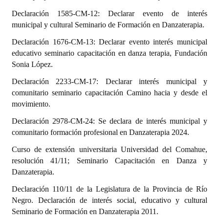
Declaración 1585-CM-12: Declarar evento de interés
Dictámenes Asesoría Letrada
municipal y cultural Seminario de Formación en Danzaterapia.
Actas de Sesión
Declaración 1676-CM-13: Declarar evento interés municipal
educativo seminario capacitación en danza terapia, Fundación
Informes de Unidad Coordinadora
Sonia López.
Ejecución Presupuestaria
Declaración 2233-CM-17: Declarar interés municipal y
comunitario seminario capacitación Camino hacia y desde el
Actas de Audiencias Públicas
movimiento.
Declaración 2978-CM-24: Se declara de interés municipal y
NORMATIVA
comunitario formación profesional en Danzaterapia 2024.
Comunicaciones
Curso de extensión universitaria Universidad del Comahue,
resolución 41/11; Seminario Capacitación en Danza y
Declaraciones
Danzaterapia.
Resoluciones
Declaración 110/11 de la Legislatura de la Provincia de Río
Negro. Declaración de interés social, educativo y cultural
Resoluciones de Presidencia
Seminario de Formación en Danzaterapia 2011.