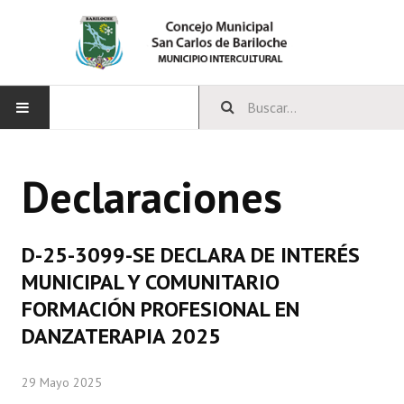
INICIO
Declaraciones
CONCEJO
Bloques Políticos
D-25-3099-SE DECLARA DE INTERÉS
Integrantes del Concejo
MUNICIPAL Y COMUNITARIO
FORMACIÓN PROFESIONAL EN
Comisiones Permanentes
DANZATERAPIA 2025
Comisiones Especiales
29 Mayo 2025
Concejales Mandato Cumplido