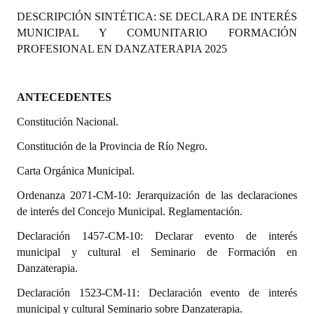
Programas
DESCRIPCIÓN SINTÉTICA:
SE DECLARA DE INTERÉS
MUNICIPAL Y COMUNITARIO FORMACIÓN
LEGISLACIÓN
PROFESIONAL EN DANZATERAPIA 2025
Constitución Nacional
ANTECEDENTES
Constitución Provincial
Constitución Nacional.
Carta Orgánica 2007
Constitución de la Provincia de Río Negro.
Reglamento Interno
Carta Orgánica Municipal.
Digesto
Ordenanza 2071-CM-10: Jerarquización de las declaraciones
de interés del Concejo Municipal. Reglamentación.
Organigrama
Declaración 1457-CM-10: Declarar evento de interés
municipal y cultural el Seminario de Formación en
DOCUMENTOS
Danzaterapia.
Informes de Gestión
Declaración 1523-CM-11: Declaración evento de interés
municipal y cultural Seminario sobre Danzaterapia.
Proyectos Presentados