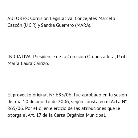
Huéspedes de Honor - Registro
AUTORES: Comisión Legislativa: Concejales Marcelo
Antiguos Pobladores - Registro
Cascón (U.C.R) y Sandra Guerrero (MARA).
Reconocimientos - Registro
Bariloche, Municipio intercultural
INICIATIVA: Presidente de la Comisión Organizadora, Prof.
Entrega de distinciones
María Laura Carrizo.
REFORMA DE LA CARTA ORGÁNICA
El proyecto original Nº 685/06, fue aprobado en la sesión
del día 10 de agosto de 2006, según consta en el Acta Nº
865/06. Por ello, en ejercicio de las atribuciones que le
otorga el Art. 17 de la Carta Orgánica Municipal,