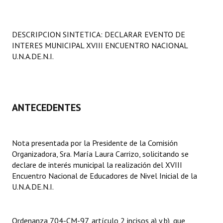
Programas
LEGISLACIÓN
DESCRIPCION SINTETICA: DECLARAR EVENTO DE
INTERES MUNICIPAL XVIII ENCUENTRO NACIONAL
Constitución Nacional
U.N.A.DE.N.I.
Constitución Provincial
Carta Orgánica 2007
ANTECEDENTES
Reglamento Interno
Digesto
Nota presentada por la Presidente de la Comisión
Organizadora, Sra. María Laura Carrizo, solicitando se
Organigrama
declare de interés municipal la realización del XVIII
Encuentro Nacional de Educadores de Nivel Inicial de la
DOCUMENTOS
U.N.A.DE.N.I.
Informes de Gestión
Ordenanza 704-CM-97, artículo 2 incisos a) y b), que
Proyectos Presentados