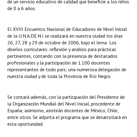
de un servicio educativo de calidad que beneficie a los niños
INSTITUCIONAL
de 0 a 6 años.
Antiguos Pobladores
El XVIII Encuentro Nacional de Educadores de Nivel Inicial
Noticias Destacadas
de la U.N.A.DE.N.I se realizará en nuestra ciudad los días
26, 27, 28 y 29 de octubre de 2006, bajo el lema  Los
Registros y Distinciones
diseños curriculares: reflexión y análisis para prácticas
pertinentes, contando con la presencia de destacados
Datos Históricos
profesionales y la participación de 1.100 docentes
Premio al Mérito - Registro
representantes de todo país; una numerosa delegación de
nuestra ciudad y de toda la Provincia de Río Negro.
Audiencias Públicas - Registro
Mujeres que Dejaron Huellas - Registro
Se contará además, con la participación del Presidente de
la Organización Mundial del Nivel Inicial, procedente de
Periodistas Decanos - Registro
España; asimismo, asistirán docentes de México, Chile,
entre otros. Se adjunta el programa que se desarrollará en
Ciudadano Ilustre - Registro
esta oportunidad.
Banca del Vecino - Registro