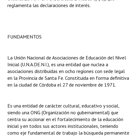
reglamenta las declaraciones de interés.
Dictámenes Asesoría Letrada
Actas de Sesión
FUNDAMENTOS
Informes de Unidad Coordinadora
Ejecución Presupuestaria
La Unión Nacional de Asociaciones de Educación del Nivel
Actas de Audiencias Públicas
Inicial (U.N.A.DE.N.I.), es una entidad que nuclea a
asociaciones distribuidas en ocho regiones con sede legal
NORMATIVA
en la Provincia de Santa Fe. Constituida en forma definitiva
en la ciudad de Córdoba el 27 de noviembre de 1971.
Comunicaciones
Declaraciones
Es una entidad de carácter cultural, educativo y social,
siendo una ONG (Organización no gubernamental) que
Resoluciones
centra su accionar en el fortalecimiento de la educación
inicial y en todos sus actores institucionales, teniendo
Resoluciones de Presidencia
como eje fundamental de trabajo la búsqueda permanente