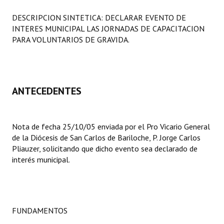
Programas
DESCRIPCION SINTETICA: DECLARAR EVENTO DE
INTERES MUNICIPAL LAS JORNADAS DE CAPACITACION
LEGISLACIÓN
PARA VOLUNTARIOS DE GRAVIDA.
Constitución Nacional
Constitución Provincial
ANTECEDENTES
Carta Orgánica 2007
Reglamento Interno
Nota de fecha 25/10/05 enviada por el Pro Vicario General
de la Diócesis de San Carlos de Bariloche, P. Jorge Carlos
Digesto
Pliauzer, solicitando que dicho evento sea declarado de
Organigrama
interés municipal.
DOCUMENTOS
Informes de Gestión
FUNDAMENTOS
Proyectos Presentados