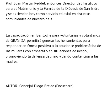
Prof. Juan Martín Reddel, entonces Director del Instituto
Huéspedes de Honor - Registro
para el Matrimonio y la Familia de la Diócesis de San Isidro
y se extienden hoy como servicio eclesial en distintas
Antiguos Pobladores - Registro
comunidades de nuestro país.
Reconocimientos - Registro
Bariloche, Municipio intercultural
La capacitación en Bariloche para voluntarias y voluntarios
de GRAVIDA, permitirá generar las herramientas para
Entrega de distinciones
responder en forma positiva a la acuciante problemática de
las mujeres con embarazo en situaciones de riesgo,
REFORMA DE LA CARTA ORGÁNICA
promoviendo la defensa del niño y dando contención a las
madres.
AUTOR: Concejal Diego Breide (Encuentro).