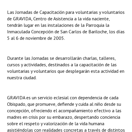
Las Jornadas de Capacitación para voluntarias y voluntarios
Dictámenes Asesoría Letrada
de GRAVIDA, Centro de Asistencia a la vida naciente,
Actas de Sesión
tendrán lugar en las instalaciones de la Parroquia la
Inmaculada Concepción de San Carlos de Bariloche, los días
Informes de Unidad Coordinadora
5 al 6 de noviembre de 2005.
Ejecución Presupuestaria
Durante las Jornadas se desarrollarán charlas, talleres,
Actas de Audiencias Públicas
cursos y actividades, destinados a la capacitación de las
voluntarias y voluntarios que desplegarán esta actividad en
NORMATIVA
nuestra ciudad.
Comunicaciones
GRAVIDA es un servicio eclesial con dependencia de cada
Declaraciones
Obispado, que promueve, defiende y cuida al niño desde su
concepción, ofreciendo el acompañamiento efectivo a las
Resoluciones
madres en crisis por su embarazo, despertando conciencia
Resoluciones de Presidencia
sobre el respeto y valorización de la vida humana
asistiéndolas con realidades concretas a través de distintos