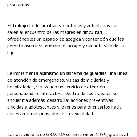
INSTITUCIONAL
programas.
Antiguos Pobladores
El trabajo lo desarrollan voluntarias y voluntarios que
Noticias Destacadas
salen al encuentro de las madres en dificultad,
ofreciéndoles un espacio de acogida y contención que les
Registros y Distinciones
permita asumir su embarazo, acoger y cuidar la vida de su
hijo.
Datos Históricos
Premio al Mérito - Registro
Se implementa asimismo un sistema de guardias, una línea
de atención de emergencias, visitas domiciliarias y
Audiencias Públicas - Registro
hospitalarias, realizando un servicio de atención
personalizada e interactiva. Dentro de sus trabajos se
Mujeres que Dejaron Huellas - Registro
encuentra además, desarrollar acciones preventivas
Periodistas Decanos - Registro
dirigidas a adolescentes y jóvenes para orientarlos hacia
una vivencia responsable de su sexualidad.
Ciudadano Ilustre - Registro
Banca del Vecino - Registro
Las actividades de GRAVIDA se iniciaron en 1989, gracias al