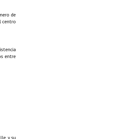
úmero de
l centro
istencia
os entre
lle y su