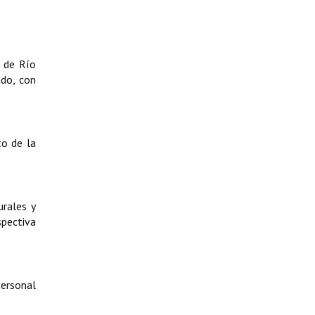
a de Río
ado, con
to de la
rales y
spectiva
personal