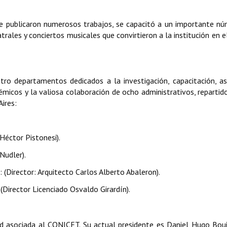
 se publicaron numerosos trabajos, se capacitó a un importante n
trales y conciertos musicales que convirtieron a la institución en e
tro departamentos dedicados a la investigación, capacitación, as
démicos y la valiosa colaboración de ocho administrativos, repartid
ires:
Héctor Pistonesi).
Nudler).
 (Director: Arquitecto Carlos Alberto Abaleron).
irector Licenciado Osvaldo Girardín).
d asociada al CONICET. Su actual presidente es Daniel Hugo Boui