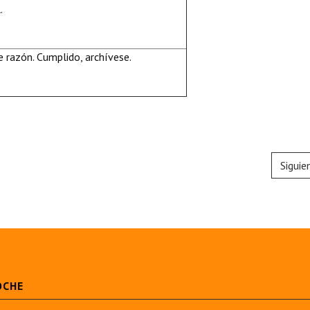
.
 razón. Cumplido, archívese.
Siguie
OCHE