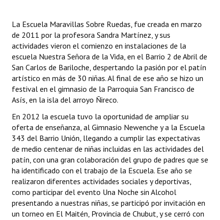
Dictámenes Asesoría Letrada
La Escuela Maravillas Sobre Ruedas, fue creada en marzo
de 2011 por la profesora Sandra Martínez, y sus
Actas de Sesión
actividades vieron el comienzo en instalaciones de la
escuela Nuestra Señora de la Vida, en el Barrio 2 de Abril de
Informes de Unidad Coordinadora
San Carlos de Bariloche, despertando la pasión por el patín
artístico en más de 30 niñas. Al final de ese año se hizo un
Ejecución Presupuestaria
festival en el gimnasio de la Parroquia San Francisco de
Asís, en la isla del arroyo Ñireco.
Actas de Audiencias Públicas
En 2012 la escuela tuvo la oportunidad de ampliar su
NORMATIVA
oferta de enseñanza, al Gimnasio Newenche y a la Escuela
343 del Barrio Unión, llegando a cumplir las expectativas
Comunicaciones
de medio centenar de niñas incluidas en las actividades del
patín, con una gran colaboración del grupo de padres que se
Declaraciones
ha identificado con el trabajo de la Escuela. Ese año se
realizaron diferentes actividades sociales y deportivas,
Resoluciones
como participar del evento Una Noche sin Alcohol
presentando a nuestras niñas, se participó por invitación en
Resoluciones de Presidencia
un torneo en El Maitén, Provincia de Chubut, y se cerró con