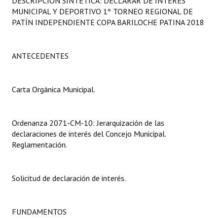
DESCRIPCIÓN SINTÉTICA: DECLARAR DE INTERÉS
Programas
MUNICIPAL Y DEPORTIVO 1º TORNEO REGIONAL DE
PATÍN INDEPENDIENTE COPA BARILOCHE PATINA 2018
LEGISLACIÓN
Constitución Nacional
ANTECEDENTES
Constitución Provincial
Carta Orgánica Municipal.
Carta Orgánica 2007
Reglamento Interno
Ordenanza 2071-CM-10: Jerarquización de las
declaraciones de interés del Concejo Municipal.
Digesto
Reglamentación.
Organigrama
Solicitud de declaración de interés.
DOCUMENTOS
Informes de Gestión
FUNDAMENTOS
Proyectos Presentados