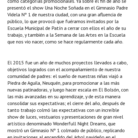
como categorías promocionales. Ya sobre el fin de año se
Huéspedes de Honor - Registro
presentó el show Una Noche Soñada en el Gimnasio Padre
Videla Nº 1 de nuestra ciudad, con una gran afluencia de
Antiguos Pobladores - Registro
público, lo que provocó que fuéramos invitados por la
Escuela Municipal de Patín a cerrar con ellos el año de su
Reconocimientos - Registro
trabajo, y también a la Semana de las Artes en la Escuela
que nos vio nacer, como se hace regularmente cada año.
Bariloche, Municipio intercultural
Entrega de distinciones
El 2015 fue un año de muchos proyectos llevados a cabo,
objetivos logrados con el acompañamiento de nuestra
REFORMA DE LA CARTA ORGÁNICA
comunidad de padres: el sueño de nuestras niñas viajó a
Piedra de Aguila, Neuquén, para promocionar a las más
nuevas patinadoras, y luego hacer escala en El Bolsón, con
las más avanzadas en su aprendizaje, y de esta manera
consolidar sus expectativas; el cierre del año, después de
tanto trabajo colmó las expectativas con un increíble
show de luces, vestuarios y presentaciones de gran nivel
artístico denominado Wonderfull Night Dreams, que
mostró un Gimnasio Nº 1 colmado de público, replicando
en invitaciones al encendido del árbol navideño en el