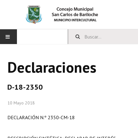
INICIO
Declaraciones
CONCEJO
Bloques Políticos
D-18-2350
Integrantes del Concejo
10 Mayo 2018
Comisiones Permanentes
DECLARACIÓN N.º 2350-CM-18
Comisiones Especiales
Concejales Mandato Cumplido