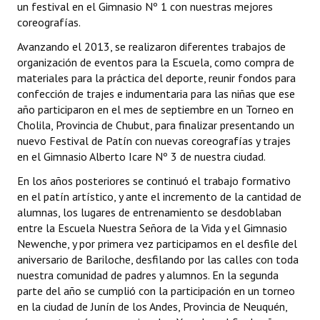
un festival en el Gimnasio Nº 1 con nuestras mejores
INSTITUCIONAL
coreografías.
Antiguos Pobladores
Avanzando el 2013, se realizaron diferentes trabajos de
organización de eventos para la Escuela, como compra de
Noticias Destacadas
materiales para la práctica del deporte, reunir fondos para
confección de trajes e indumentaria para las niñas que ese
Registros y Distinciones
año participaron en el mes de septiembre en un Torneo en
Cholila, Provincia de Chubut, para finalizar presentando un
Datos Históricos
nuevo Festival de Patín con nuevas coreografías y trajes
en el Gimnasio Alberto Icare Nº 3 de nuestra ciudad.
Premio al Mérito - Registro
En los años posteriores se continuó el trabajo formativo
Audiencias Públicas - Registro
en el patín artístico, y ante el incremento de la cantidad de
alumnas, los lugares de entrenamiento se desdoblaban
Mujeres que Dejaron Huellas - Registro
entre la Escuela Nuestra Señora de la Vida y el Gimnasio
Newenche, y por primera vez participamos en el desfile del
Periodistas Decanos - Registro
aniversario de Bariloche, desfilando por las calles con toda
nuestra comunidad de padres y alumnos. En la segunda
Ciudadano Ilustre - Registro
parte del año se cumplió con la participación en un torneo
Banca del Vecino - Registro
en la ciudad de Junín de los Andes, Provincia de Neuquén,