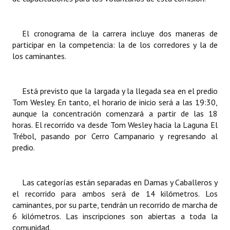
INSTITUCIONAL
Antiguos Pobladores
El cronograma de la carrera incluye dos maneras de
participar en la competencia: la de los corredores y la de
Noticias Destacadas
los caminantes.
Registros y Distinciones
Está previsto que la largada y la llegada sea en el predio
Datos Históricos
Tom Wesley. En tanto, el horario de inicio será a las 19:30,
aunque la concentración comenzará a partir de las 18
Premio al Mérito - Registro
horas. El recorrido va desde Tom Wesley hacia la Laguna El
Audiencias Públicas - Registro
Trébol, pasando por Cerro Campanario y regresando al
predio.
Mujeres que Dejaron Huellas - Registro
Periodistas Decanos - Registro
Las categorías están separadas en Damas y Caballeros y
el recorrido para ambos será de 14 kilómetros. Los
Ciudadano Ilustre - Registro
caminantes, por su parte, tendrán un recorrido de marcha de
6 kilómetros. Las inscripciones son abiertas a toda la
Banca del Vecino - Registro
comunidad.