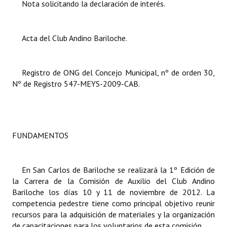
Nota solicitando la declaración de interés.
Dictámenes Asesoría Letrada
Acta del Club Andino Bariloche.
Actas de Sesión
Informes de Unidad Coordinadora
Registro de ONG del Concejo Municipal, nº de orden 30,
Ejecución Presupuestaria
Nº de Registro 547-MEYS-2009-CAB.
Actas de Audiencias Públicas
NORMATIVA
FUNDAMENTOS
Comunicaciones
En San Carlos de Bariloche se realizará la 1º Edición de
Declaraciones
la Carrera de la Comisión de Auxilio del Club Andino
Resoluciones
Bariloche los días 10 y 11 de noviembre de 2012. La
competencia pedestre tiene como principal objetivo reunir
Resoluciones de Presidencia
recursos para la adquisición de materiales y la organización
de capacitaciones para los voluntarios de esta comisión.