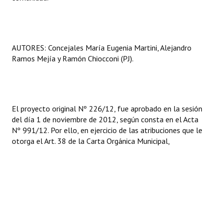
Huéspedes de Honor - Registro
Antiguos Pobladores - Registro
AUTORES: Concejales María Eugenia Martini, Alejandro
Reconocimientos - Registro
Ramos Mejía y Ramón Chiocconi (PJ).
Bariloche, Municipio intercultural
Entrega de distinciones
El proyecto original Nº 226/12, fue aprobado en la sesión
REFORMA DE LA CARTA ORGÁNICA
del día 1 de noviembre de 2012, según consta en el Acta
Nº 991/12. Por ello, en ejercicio de las atribuciones que le
otorga el Art. 38 de la Carta Orgánica Municipal,