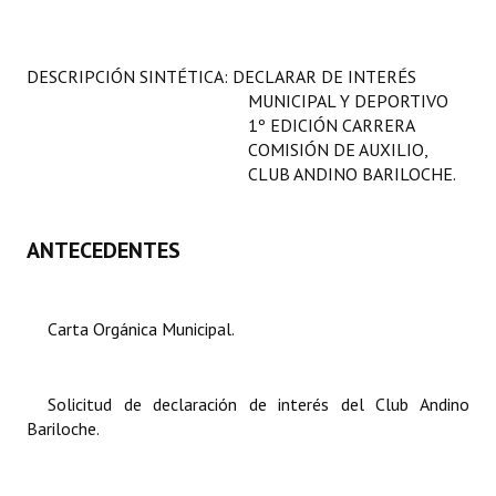
Programas
LEGISLACIÓN
DESCRIPCIÓN SINTÉTICA: DECLARAR DE INTERÉS
MUNICIPAL Y DEPORTIVO
Constitución Nacional
1º EDICIÓN CARRERA
COMISIÓN DE AUXILIO,
Constitución Provincial
CLUB ANDINO BARILOCHE.
Carta Orgánica 2007
ANTECEDENTES
Reglamento Interno
Digesto
Carta Orgánica Municipal.
Organigrama
DOCUMENTOS
Solicitud de declaración de interés del Club Andino
Bariloche.
Informes de Gestión
Proyectos Presentados