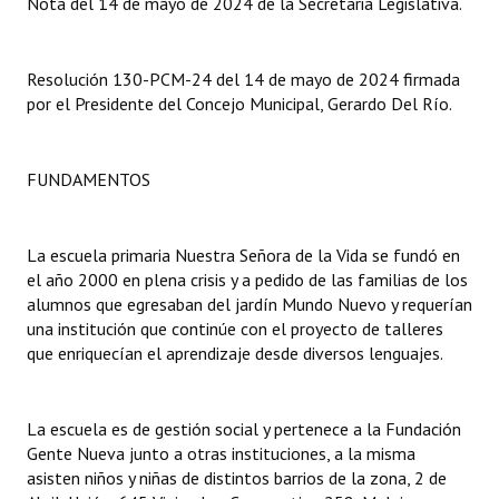
Nota del 14 de mayo de 2024 de la Secretaria Legislativa.
Dictámenes Asesoría Letrada
Resolución 130-PCM-24 del 14 de mayo de 2024 firmada
Actas de Sesión
por el Presidente del Concejo Municipal, Gerardo Del Río.
Informes de Unidad Coordinadora
FUNDAMENTOS
Ejecución Presupuestaria
Actas de Audiencias Públicas
La escuela primaria Nuestra Señora de la Vida se fundó en
NORMATIVA
el año 2000 en plena crisis y a pedido de las familias de los
alumnos que egresaban del jardín Mundo Nuevo y requerían
una institución que continúe con el proyecto de talleres
Comunicaciones
que enriquecían el aprendizaje desde diversos lenguajes.
Declaraciones
Resoluciones
La escuela es de gestión social y pertenece a la Fundación
Gente Nueva junto a otras instituciones, a la misma
Resoluciones de Presidencia
asisten niños y niñas de distintos barrios de la zona, 2 de