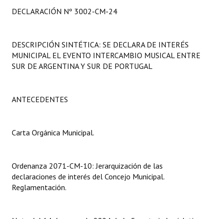
Programas
DECLARACIÓN Nº 3002-CM-24
LEGISLACIÓN
DESCRIPCIÓN SINTÉTICA: SE DECLARA DE INTERÉS
Constitución Nacional
MUNICIPAL EL EVENTO INTERCAMBIO MUSICAL ENTRE
SUR DE ARGENTINA Y SUR DE PORTUGAL
Constitución Provincial
Carta Orgánica 2007
ANTECEDENTES
Reglamento Interno
Carta Orgánica Municipal.
Digesto
Organigrama
Ordenanza 2071-CM-10: Jerarquización de las
declaraciones de interés del Concejo Municipal.
DOCUMENTOS
Reglamentación.
Informes de Gestión
Proyectos Presentados