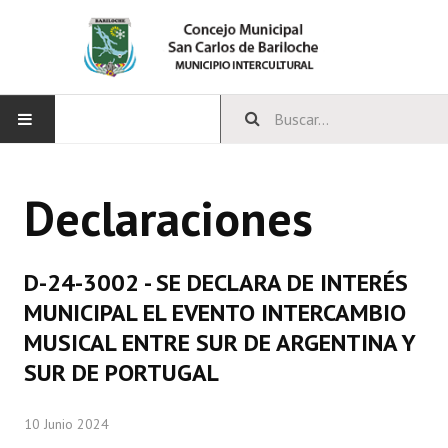
INICIO
Declaraciones
CONCEJO
Bloques Políticos
D-24-3002 - SE DECLARA DE INTERÉS
Integrantes del Concejo
MUNICIPAL EL EVENTO INTERCAMBIO
MUSICAL ENTRE SUR DE ARGENTINA Y
Comisiones Permanentes
SUR DE PORTUGAL
Comisiones Especiales
10 Junio 2024
Concejales Mandato Cumplido