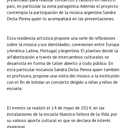
país, en particular la zona patagónica. Además el proyecto
Huéspedes de Honor - Registro
contempla la participación de la música argentina Sandra
Antiguos Pobladores - Registro
Della Penna quien lo acompañará en las presentaciones.
Reconocimientos - Registro
Esta residencia artística propone una serie de reflexiones
Bariloche, Municipio intercultural
sobre la música y sus identidades, conexiones entre Europa
y América Latina, Portugal y Argentina. El planteo desde la
Entrega de distinciones
alfabetización a través de intercambios culturales se
desarrolla en forma de taller abierto a todo público. En
REFORMA DE LA CARTA ORGÁNICA
esta particular instancia Sandra Della Penna quien también
es profesora, propone una visita del músico a la institución
con el fin de brindar un concierto dirigido a niñas y niños de
escuela.
El evento se realizó el 14 de mayo de 2024, en las
instalaciones de la escuela Nuestra Señora de la Vida, por
su valioso aporte cultural es que se declara de interés
municipal.