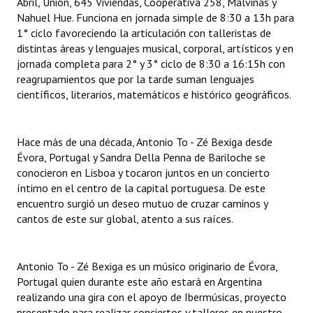
Abril, Unión, 645 Viviendas, Cooperativa 258, Malvinas y
INSTITUCIONAL
Nahuel Hue. Funciona en jornada simple de 8:30 a 13h para
1° ciclo favoreciendo la articulación con talleristas de
Antiguos Pobladores
distintas áreas y lenguajes musical, corporal, artísticos y en
jornada completa para 2° y 3° ciclo de 8:30 a 16:15h con
Noticias Destacadas
reagrupamientos que por la tarde suman lenguajes
científicos, literarios, matemáticos e histórico geográficos.
Registros y Distinciones
Datos Históricos
Hace más de una década, Antonio To - Zé Bexiga desde
Premio al Mérito - Registro
Évora, Portugal y Sandra Della Penna de Bariloche se
conocieron en Lisboa y tocaron juntos en un concierto
Audiencias Públicas - Registro
íntimo en el centro de la capital portuguesa. De este
encuentro surgió un deseo mutuo de cruzar caminos y
Mujeres que Dejaron Huellas - Registro
cantos de este sur global, atento a sus raíces.
Periodistas Decanos - Registro
Antonio To - Zé Bexiga es un músico originario de Évora,
Ciudadano Ilustre - Registro
Portugal quien durante este año estará en Argentina
realizando una gira con el apoyo de Ibermúsicas, proyecto
Banca del Vecino - Registro
presentado para realizar conciertos y talleres en nuestro