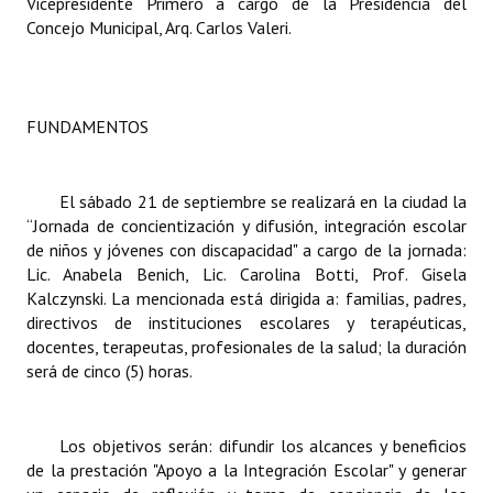
Vicepresidente Primero a cargo de la Presidencia del
Concejo Municipal, Arq. Carlos Valeri.
Dictámenes Asesoría Letrada
Actas de Sesión
FUNDAMENTOS
Informes de Unidad Coordinadora
Ejecución Presupuestaria
El sábado 21 de septiembre se realizará en la ciudad la
“Jornada de concientización y difusión, integración escolar
Actas de Audiencias Públicas
de niños y jóvenes con discapacidad" a cargo de la jornada:
Lic. Anabela Benich, Lic. Carolina Botti, Prof. Gisela
NORMATIVA
Kalczynski. La mencionada está dirigida a: familias, padres,
directivos de instituciones escolares y terapéuticas,
Comunicaciones
docentes, terapeutas, profesionales de la salud; la duración
Declaraciones
será de cinco (5) horas.
Resoluciones
Los objetivos serán: difundir los alcances y beneficios
Resoluciones de Presidencia
de la prestación "Apoyo a la Integración Escolar" y generar