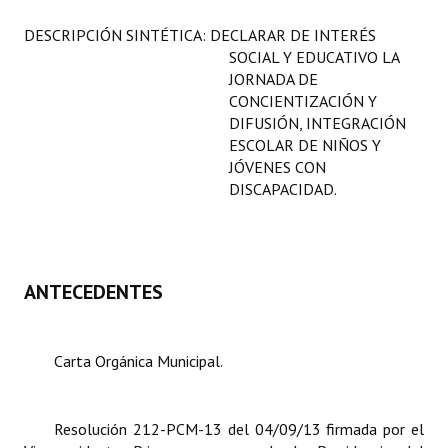
Programas
DESCRIPCIÓN SINTÉTICA: DECLARAR DE INTERÉS
SOCIAL Y EDUCATIVO LA
LEGISLACIÓN
JORNADA DE
CONCIENTIZACIÓN Y
Constitución Nacional
DIFUSIÓN, INTEGRACIÓN
ESCOLAR DE NIÑOS Y
Constitución Provincial
JÓVENES CON
DISCAPACIDAD.
Carta Orgánica 2007
Reglamento Interno
Digesto
ANTECEDENTES
Organigrama
DOCUMENTOS
Carta Orgánica Municipal.
Informes de Gestión
Resolución 212-PCM-13 del 04/09/13 firmada por el
Proyectos Presentados