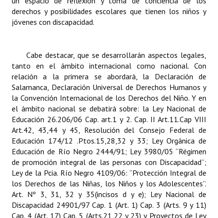
un espacio de reflexión y toma de conciencia de los
INSTITUCIONAL
derechos y posibilidades escolares que tienen los niños y
jóvenes con discapacidad.
Antiguos Pobladores
Noticias Destacadas
Cabe destacar, que se desarrollarán aspectos legales,
tanto en el ámbito internacional como nacional. Con
Registros y Distinciones
relación a la primera se abordará, la Declaración de
Salamanca, Declaración Universal de Derechos Humanos y
Datos Históricos
la Convención Internacional de los Derechos del Niño. Y en
el ámbito nacional se debatirá sobre: la Ley Nacional de
Premio al Mérito - Registro
Educación 26.206/06 Cap. art.1 y 2.
Cap. II Art.11.Cap VIII
Audiencias Públicas - Registro
Art.42, 43,44 y 45,
Resolución del Consejo Federal de
Educación 174/12 .Ptos.15,28,32 y 33; Ley Orgánica de
Mujeres que Dejaron Huellas - Registro
Educación de Río Negro 2444/91; Ley 3980/05 “Régimen
de promoción integral de las personas con Discapacidad”;
Periodistas Decanos - Registro
Ley de la Pcia. Río Negro 4109/06: “Protección Integral de
los Derechos de las Niñas, los Niños y los Adolescentes”.
Ciudadano Ilustre - Registro
Art. Nº 3, 31, 32 y 35(incisos d y e); Ley Nacional de
Discapacidad 24901/97 Cap. 1 (Art. 1) Cap. 3 (Arts. 9 y 11)
Banca del Vecino - Registro
Cap. 4 (Art. 17) Cap. 5 (Arts.21,22 y 23) y Proyectos de Ley