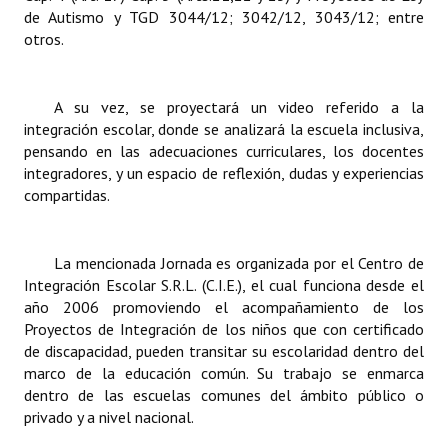
de Autismo y TGD 3044/12; 3042/12, 3043/12; entre
Huéspedes de Honor - Registro
otros.
Antiguos Pobladores - Registro
Reconocimientos - Registro
A su vez, se proyectará un video referido a la
integración escolar, donde se analizará la escuela inclusiva,
Bariloche, Municipio intercultural
pensando en las adecuaciones curriculares, los docentes
integradores, y un espacio de reflexión, dudas y experiencias
Entrega de distinciones
compartidas.
REFORMA DE LA CARTA ORGÁNICA
La mencionada Jornada es organizada por el Centro de
Integración Escolar S.R.L. (C.I.E.), el cual funciona desde el
año 2006 promoviendo el acompañamiento de los
Proyectos de Integración de los niños que con certificado
de discapacidad, pueden transitar su escolaridad dentro del
marco de la educación común. Su trabajo se enmarca
dentro de las escuelas comunes del ámbito público o
privado y a nivel nacional.