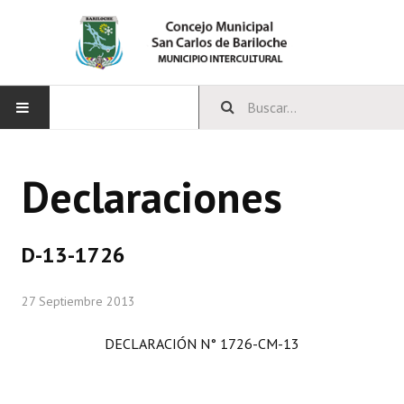
INICIO
Declaraciones
CONCEJO
Bloques Políticos
D-13-1726
Integrantes del Concejo
27 Septiembre 2013
Comisiones Permanentes
DECLARACIÓN N° 1726-CM-13
Comisiones Especiales
Concejales Mandato Cumplido