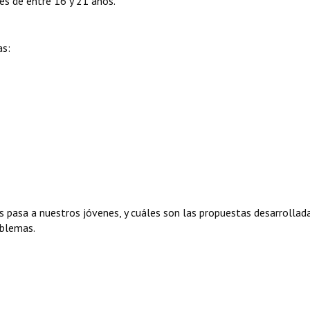
es de entre 16 y 21 años.
as:
es pasa a nuestros jóvenes, y cuáles son las propuestas desarrollad
oblemas.