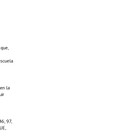
 que,
escuela
en la
uir
46, 97,
UE,