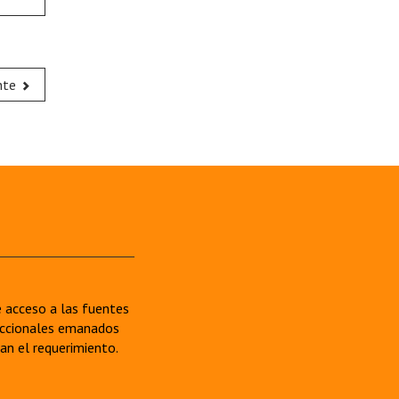
nte
re acceso a las fuentes
sdiccionales emanados
van el requerimiento.