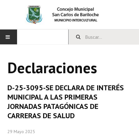
INICIO
Declaraciones
CONCEJO
Bloques Políticos
D-25-3095-SE DECLARA DE INTERÉS
Integrantes del Concejo
MUNICIPAL A LAS PRIMERAS
JORNADAS PATAGÓNICAS DE
Comisiones Permanentes
CARRERAS DE SALUD
Comisiones Especiales
29 Mayo 2025
Concejales Mandato Cumplido