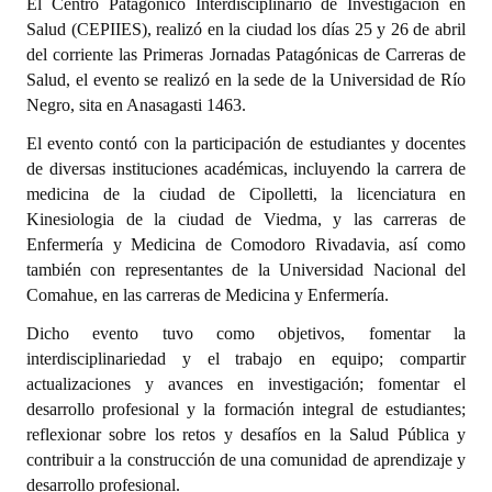
El Centro Patagónico Interdisciplinario de Investigación en
Salud (CEPIIES), realizó en la ciudad los días 25 y 26 de abril
Dictámenes Asesoría Letrada
del corriente las Primeras Jornadas Patagónicas de Carreras de
Salud, el evento se realizó en la sede de la Universidad de Río
Actas de Sesión
Negro, sita en Anasagasti 1463.
Informes de Unidad Coordinadora
El evento contó con la participación de estudiantes y docentes
de diversas instituciones académicas, incluyendo la carrera de
Ejecución Presupuestaria
medicina de la ciudad de Cipolletti, la licenciatura en
Kinesiologia de la ciudad de Viedma, y las carreras de
Actas de Audiencias Públicas
Enfermería y Medicina de Comodoro Rivadavia, así como
también con representantes de la Universidad Nacional del
NORMATIVA
Comahue, en las carreras de Medicina y Enfermería.
Comunicaciones
Dicho evento tuvo como objetivos, fomentar la
interdisciplinariedad y el trabajo en equipo; compartir
Declaraciones
actualizaciones y avances en investigación; fomentar el
desarrollo profesional y la formación integral de estudiantes;
Resoluciones
reflexionar sobre los retos y desafíos en la Salud Pública y
Resoluciones de Presidencia
contribuir a la construcción de una comunidad de aprendizaje y
desarrollo profesional.