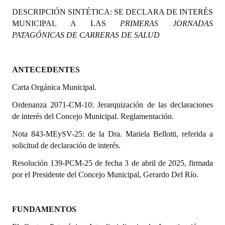
Programas
DESCRIPCIÓN SINTÉTICA:
SE DECLARA DE INTERÉS
MUNICIPAL A LAS
PRIMERAS JORNADAS
LEGISLACIÓN
PATAGÓNICAS DE CARRERAS DE SALUD
Constitución Nacional
ANTECEDENTES
Constitución Provincial
Carta Orgánica Municipal.
Carta Orgánica 2007
Ordenanza 2071-CM-10: Jerarquización de las declaraciones
de interés del Concejo Municipal.
Reglamentación.
Reglamento Interno
Nota 843-MEySV-25: de la Dra. Mariela Bellotti, referida a
Digesto
solicitud de declaración de interés.
Organigrama
Resolución 139-PCM-25 de fecha 3 de abril de 2025, firmada
por el Presidente del Concejo Municipal, Gerardo Del Río.
DOCUMENTOS
Informes de Gestión
FUNDAMENTOS
Proyectos Presentados