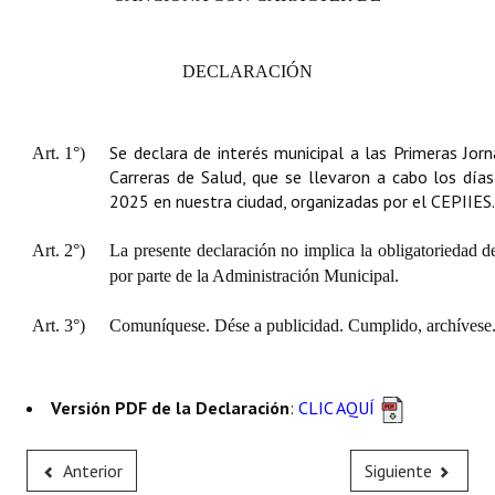
Huéspedes de Honor - Registro
Antiguos Pobladores - Registro
DECLARACIÓN
Reconocimientos - Registro
Se declara de interés municipal a las Primeras Jor
Art. 1°)
Bariloche, Municipio intercultural
Carreras de Salud, que se llevaron a cabo los días
2025 en nuestra ciudad, organizadas por el CEPIIES.
Entrega de distinciones
REFORMA DE LA CARTA ORGÁNICA
Art. 2°)
La presente declaración no implica la obligatoriedad d
por parte de la Administración Municipal.
Art. 3°)
Comuníquese. Dése a publicidad. Cumplido, archívese
Versión PDF de la Declaración
:
CLIC AQUÍ
Anterior
Siguiente