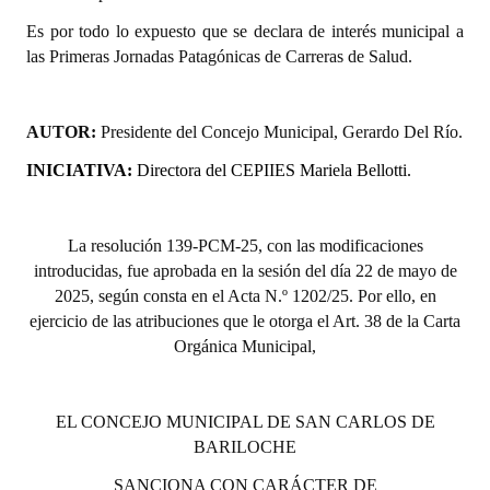
INSTITUCIONAL
Es por todo lo expuesto que se declara de interés municipal a
las Primeras Jornadas Patagónicas de Carreras de Salud.
Antiguos Pobladores
Noticias Destacadas
AUTOR:
Presidente del Concejo Municipal, Gerardo Del Río.
Registros y Distinciones
INICIATIVA:
Directora del CEPIIES Mariela Bellotti.
Datos Históricos
Premio al Mérito - Registro
La resolución 139-PCM-25, con las modificaciones
introducidas,
fue aprobada en la sesión del día 22 de mayo de
Audiencias Públicas - Registro
2025, según consta en el Acta N.º 1202/25. Por ello, en
ejercicio de las atribuciones que le otorga el Art. 38 de la Carta
Mujeres que Dejaron Huellas - Registro
Orgánica Municipal,
Periodistas Decanos - Registro
Ciudadano Ilustre - Registro
EL CONCEJO MUNICIPAL DE SAN CARLOS DE
BARILOCHE
Banca del Vecino - Registro
SANCIONA CON CARÁCTER DE