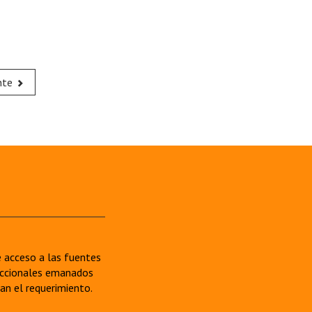
nte
re acceso a las fuentes
sdiccionales emanados
van el requerimiento.