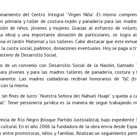
onamiento del Centro Integral “Virgen Niña”. El mismo compren
ón primaria y taller de costura-tejido y panadería para las madre
ión de niños, jóvenes y mujeres. Gracias al esfuerzo de volunt
 la obra) y una importante donación de particulares, se logra al
na el Jardín Maternal y los talleres. Cabe destacar que este inmu
 la cuota social, padrinos, donaciones eventuales. Hoy se paga a t
isterio de Desarrollo Social.
o de un convenio con Desarrollo Social de la Nación, llamado 
para jóvenes y para las madres talleres de panadería, costura y 
nente. Las madres cuidadoras recibían honorarios de TyC (tr
 con la misma.
 sin fines de lucro “Nuestra Señora del Nahuel Huapi” y queda a c
l”. Tener personería jurídica es la manera de seguir trabajando 
incia de Río Negro (bloque Partido Justicialista), bajo expediente
 y cultural. En el año 2006 la fundadora de la obra envía desde Espa
zo entre promotoras, niños y familias. Realizan un seguimiento pe