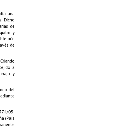
día una
s. Dicho
arias de
quilar y
eble aún
ravés de
“Criando
tejido a
abajo y
argo del
mediante
 374/05,
ña (País
rmanente