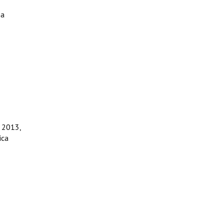
ma
e 2013,
ica