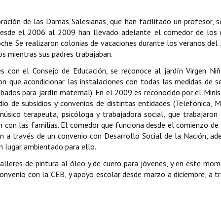
ación de las Damas Salesianas, que han facilitado un profesor, s
 Desde el 2006 al 2009 han llevado adelante el comedor de los 
oche. Se realizaron colonias de vacaciones durante los veranos del
os mientras sus padres trabajaban.
s con el Consejo de Educación, se reconoce al jardín Virgen N
ron que acondicionar las instalaciones con todas las medidas de s
obados para jardín maternal). En el 2009 es reconocido por el Minis
io de subsidios y convenios de distintas entidades (Telefónica,
úsico terapeuta, psicóloga y trabajadora social, que trabajaron
n con las familias. El comedor que funciona desde el comienzo de 
ben a través de un convenio con Desarrollo Social de la Nación, a
 lugar ambientado para ello.
lleres de pintura al óleo y de cuero para jóvenes, y en este mo
convenio con la CEB, y apoyo escolar desde marzo a diciembre, a t