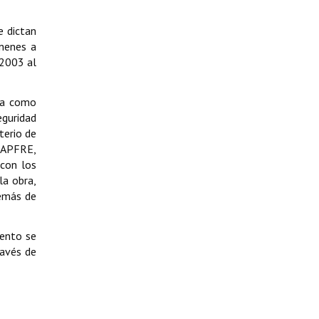
e dictan
nenes a
 2003 al
iña como
eguridad
terio de
 MAPFRE,
 con los
la obra,
demás de
mento se
ravés de