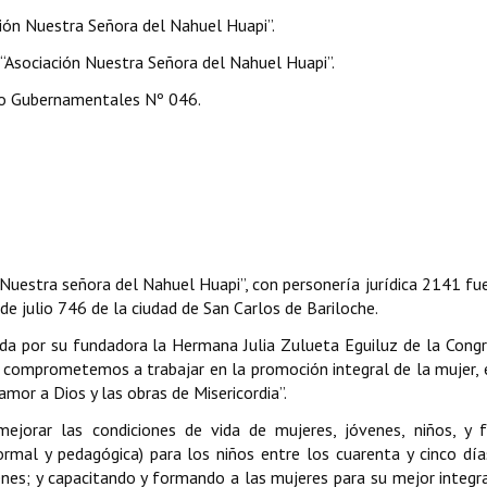
ción Nuestra Señora del Nahuel Huapi”.
 “Asociación Nuestra Señora del Nahuel Huapi”.
o Gubernamentales Nº 046.
“Nuestra señora del Nahuel Huapi”, con personería jurídica 2141 fu
de julio 746 de la ciudad de San Carlos de Bariloche.
esada por su fundadora la Hermana Julia Zulueta Eguiluz de la Cong
os comprometemos a trabajar en la promoción integral de la mujer, 
 amor a Dios y las obras de Misericordia”.
mejorar las condiciones de vida de mujeres, jóvenes, niños, y f
ormal y pedagógica) para los niños entre los cuarenta y cinco día
nes; y capacitando y formando a las mujeres para su mejor integr