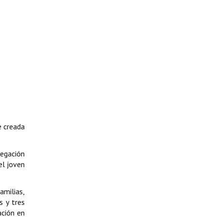
e creada
regación
el joven
amilias,
s y tres
ación en