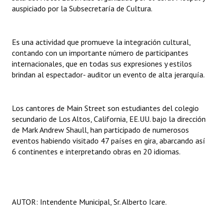
auspiciado por la Subsecretaría de Cultura.
Dictámenes Asesoría Letrada
Actas de Sesión
Es una actividad que promueve la integración cultural,
contando con un importante número de participantes
Informes de Unidad Coordinadora
internacionales, que en todas sus expresiones y estilos
brindan al espectador- auditor un evento de alta jerarquía.
Ejecución Presupuestaria
Actas de Audiencias Públicas
Los cantores de Main Street son estudiantes del colegio
secundario de Los Altos, California, EE.UU. bajo la dirección
NORMATIVA
de Mark Andrew Shaull, han participado de numerosos
eventos habiendo visitado 47 países en gira, abarcando así
Comunicaciones
6 continentes e interpretando obras en 20 idiomas.
Declaraciones
Resoluciones
AUTOR: Intendente Municipal, Sr. Alberto Icare.
Resoluciones de Presidencia