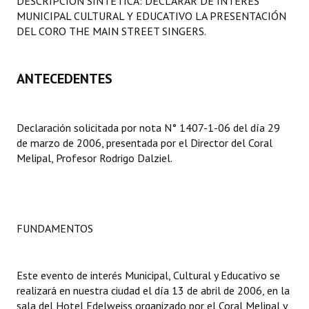
DESCRIPCION SINTETICA: DECLARAR DE INTERES
Programas
MUNICIPAL CULTURAL Y EDUCATIVO LA PRESENTACIÓN
DEL CORO THE MAIN STREET SINGERS.
LEGISLACIÓN
ANTECEDENTES
Constitución Nacional
Constitución Provincial
Declaración solicitada por nota N° 1407-1-06 del día 29
Carta Orgánica 2007
de marzo de 2006, presentada por el Director del Coral
Melipal, Profesor Rodrigo Dalziel.
Reglamento Interno
Digesto
Organigrama
FUNDAMENTOS
DOCUMENTOS
Este evento de interés Municipal, Cultural y Educativo se
Informes de Gestión
realizará en nuestra ciudad el día 13 de abril de 2006, en la
sala del Hotel Edelweiss organizado por el Coral Melipal y
Proyectos Presentados