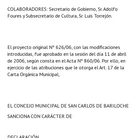
INSTITUCIONAL
COLABORADORES: Secretario de Gobierno, Sr. Adolfo
Foures y Subsecretario de Cultura, Sr. Luis Torrejón.
Antiguos Pobladores
Noticias Destacadas
Registros y Distinciones
El proyecto original Nº 626/06, con las modificaciones
introducidas, fue aprobado en la sesión del día 11 de abril
Datos Históricos
de 2006, según consta en el Acta Nº 860/06. Por ello, en
ejercicio de las atribuciones que le otorga el Art. 17 de la
Premio al Mérito - Registro
Carta Orgánica Municipal,
Audiencias Públicas - Registro
Mujeres que Dejaron Huellas - Registro
EL CONCEJO MUNICIPAL DE SAN CARLOS DE BARILOCHE
Periodistas Decanos - Registro
SANCIONA CON CARÁCTER DE
Ciudadano Ilustre - Registro
Banca del Vecino - Registro
DECLARACIÓN