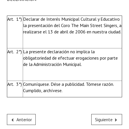
Huéspedes de Honor - Registro
Antiguos Pobladores - Registro
Art. 1°)
Declarar de Interés Municipal Cultural y Educativo
la presentación del Coro The Main Street Singers, a
Reconocimientos - Registro
realizarse el 13 de abril de 2006 en nuestra ciudad.
Bariloche, Municipio intercultural
Art. 2°)
La presente declaración no implica la
Entrega de distinciones
obligatoriedad de efectuar erogaciones por parte
de la Administración Municipal.
REFORMA DE LA CARTA ORGÁNICA
Art. 3°)
Comuníquese. Dése a publicidad. Tómese razón.
Cumplido, archívese.
Anterior
Siguiente