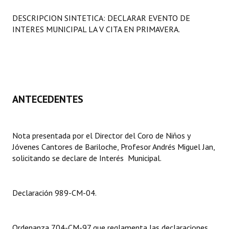
Programas
DESCRIPCION SINTETICA: DECLARAR EVENTO DE
INTERES MUNICIPAL LA V CITA EN PRIMAVERA.
LEGISLACIÓN
Constitución Nacional
Constitución Provincial
ANTECEDENTES
Carta Orgánica 2007
Reglamento Interno
Nota presentada por el Director del Coro de Niños y
Digesto
Jóvenes Cantores de Bariloche, Profesor Andrés Miguel Jan,
solicitando se declare de Interés Municipal.
Organigrama
DOCUMENTOS
Declaración 989-CM-04.
Informes de Gestión
Ordenanza 704-CM-97 que reglamenta las declaraciones
Proyectos Presentados