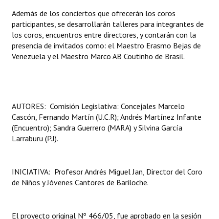
Huéspedes de Honor - Registro
Además de los conciertos que ofrecerán los coros
participantes, se desarrollarán talleres para integrantes de
Antiguos Pobladores - Registro
los coros, encuentros entre directores, y contarán con la
presencia de invitados como: el Maestro Erasmo Bejas de
Reconocimientos - Registro
Venezuela y el Maestro Marco AB Coutinho de Brasil.
Bariloche, Municipio intercultural
Entrega de distinciones
AUTORES: Comisión Legislativa: Concejales Marcelo
REFORMA DE LA CARTA ORGÁNICA
Cascón, Fernando Martín (U.C.R); Andrés Martínez Infante
(Encuentro); Sandra Guerrero (MARA) y Silvina García
Larraburu (P.J).
INICIATIVA:
Profesor Andrés Miguel Jan, Director del Coro
de Niños y Jóvenes Cantores de Bariloche.
El proyecto original Nº 466/05, fue aprobado en la sesión