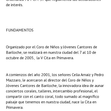
de interés.
Dictámenes Asesoría Letrada
Actas de Sesión
FUNDAMENTOS
Informes de Unidad Coordinadora
Ejecución Presupuestaria
Organizado por el Coro de Niños y Jóvenes Cantores de
Actas de Audiencias Públicas
Bariloche, se realizará en nuestra ciudad del 7 al 10 de
octubre de 2005, la
V Cita en Primavera.
NORMATIVA
Comunicaciones
A comienzos del año 2001, los señores Celia Arnaiz y Pedro
Mazzaro, le acercaron al director del Coro de Niños y
Declaraciones
Jóvenes Cantores de Bariloche, la innovadora idea de aunar
conciertos corales, talleres, intercambio profesional, el
Resoluciones
compartir con el canto coral, todo sumado al magnífico
paisaje que tenemos en nuestra ciudad, nace la Cita en
Resoluciones de Presidencia
Primavera.