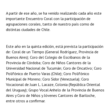
INSTITUCIONAL
A partir de ese año, se ha venido realizando cada año este
Antiguos Pobladores
importante Encuentro Coral con la participación de
agrupaciones corales, tanto de nuestro país como de
Noticias Destacadas
distintas ciudades de Chile.
Registros y Distinciones
Datos Históricos
Este año en la quinta edición, está prevista la participación
de: Coral de un Tiempo (General Rodríguez, Provincia de
Premio al Mérito - Registro
Buenos Aires); Coro del Colegio de Escribanos de la
Provincia de Córdoba; Coro de Niños Cantores de la
Audiencias Públicas - Registro
Universidad Nacional de Tucumán; Coro de Oncativo; Coro
Polifónico de Puerto Varas (Chile); Coro Polifónico
Mujeres que Dejaron Huellas - Registro
Municipal de Moreno; Coro Sidor (Venezuela); Coro
Vocacional de Juan L. Lacaze, Colonia (República Oriental
Periodistas Decanos - Registro
del Uruguay); Grupo Vocal Anhelo de la Provincia de Buenos
Aires y Coro de Niños y Jóvenes Cantores de Bariloche,
Ciudadano Ilustre - Registro
entre otros a confirmar.
Banca del Vecino - Registro