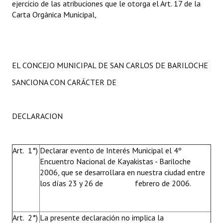
ejercicio de las atribuciones que le otorga el Art. 17 de la
Huéspedes de Honor - Registro
Carta Orgánica Municipal,
Antiguos Pobladores - Registro
Reconocimientos - Registro
EL CONCEJO MUNICIPAL DE SAN CARLOS DE BARILOCHE
Bariloche, Municipio intercultural
SANCIONA CON CARÁCTER DE
Entrega de distinciones
REFORMA DE LA CARTA ORGÁNICA
DECLARACION
Art. 1°)
Declarar evento de Interés Municipal el 4º
Encuentro Nacional de Kayakistas - Bariloche
2006, que se desarrollara en nuestra ciudad entre
los días 23 y 26 de febrero de 2006.
Art. 2°)
La presente declaración no implica la