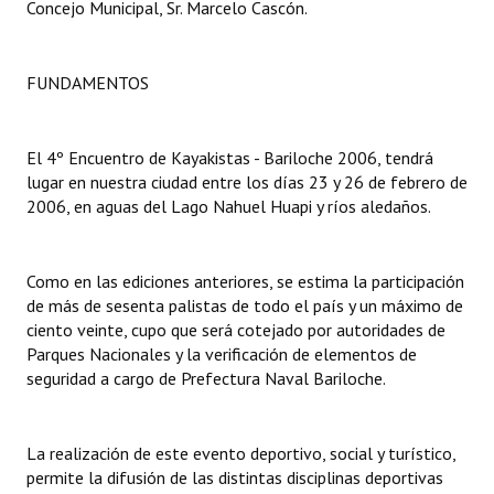
Concejo Municipal, Sr. Marcelo Cascón.
Dictámenes Asesoría Letrada
FUNDAMENTOS
Actas de Sesión
Informes de Unidad Coordinadora
El 4º Encuentro de Kayakistas - Bariloche 2006, tendrá
Ejecución Presupuestaria
lugar en nuestra ciudad entre los días 23 y 26 de febrero de
2006, en aguas del Lago Nahuel Huapi y ríos aledaños.
Actas de Audiencias Públicas
NORMATIVA
Como en las ediciones anteriores, se estima la participación
de más de sesenta palistas de todo el país y un máximo de
Comunicaciones
ciento veinte, cupo que será cotejado por autoridades de
Parques Nacionales y la verificación de elementos de
Declaraciones
seguridad a cargo de Prefectura Naval Bariloche.
Resoluciones
La realización de este evento deportivo, social y turístico,
Resoluciones de Presidencia
permite la difusión de las distintas disciplinas deportivas