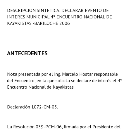
Programas
DESCRIPCION SINTETICA: DECLARAR EVENTO DE
INTERES MUNICIPAL 4º ENCUENTRO NACIONAL DE
LEGISLACIÓN
KAYAKISTAS -BARILOCHE 2006
Constitución Nacional
Constitución Provincial
ANTECEDENTES
Carta Orgánica 2007
Reglamento Interno
Nota presentada por el Ing. Marcelo Hostar responsable
del Encuentro, en la que solicita se declare de interés el 4º
Digesto
Encuentro Nacional de Kayakistas.
Organigrama
DOCUMENTOS
Declaración 1072-CM-05.
Informes de Gestión
La Resolución 039-PCM-06, firmada por el Presidente del
Proyectos Presentados