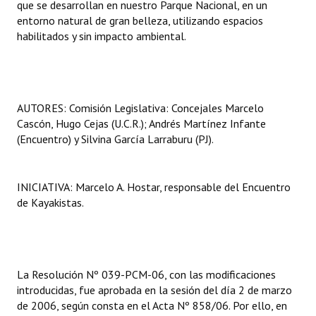
que se desarrollan en nuestro Parque Nacional, en un
INSTITUCIONAL
entorno natural de gran belleza, utilizando espacios
habilitados y sin impacto ambiental.
Antiguos Pobladores
Noticias Destacadas
Registros y Distinciones
AUTORES: Comisión Legislativa: Concejales Marcelo
Cascón, Hugo Cejas (U.C.R.); Andrés Martínez Infante
Datos Históricos
(Encuentro) y Silvina García Larraburu (PJ).
Premio al Mérito - Registro
Audiencias Públicas - Registro
INICIATIVA: Marcelo A. Hostar, responsable del Encuentro
de Kayakistas.
Mujeres que Dejaron Huellas - Registro
Periodistas Decanos - Registro
Ciudadano Ilustre - Registro
La Resolución Nº 039-PCM-06, con las modificaciones
introducidas, fue aprobada en la sesión del día 2 de marzo
Banca del Vecino - Registro
de 2006, según consta en el Acta Nº 858/06. Por ello, en