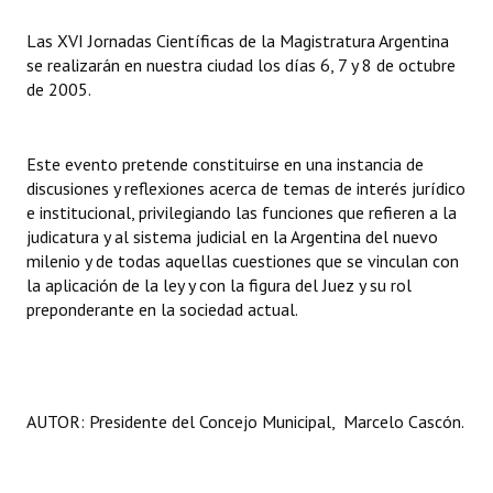
INSTITUCIONAL
Las XVI Jornadas Científicas de la Magistratura Argentina
se realizarán en nuestra ciudad los días 6, 7 y 8 de octubre
Antiguos Pobladores
de 2005.
Noticias Destacadas
Registros y Distinciones
Este evento pretende constituirse en una instancia de
discusiones y reflexiones acerca de temas de interés jurídico
Datos Históricos
e institucional, privilegiando las funciones que refieren a la
judicatura y al sistema judicial en la Argentina del nuevo
Premio al Mérito - Registro
milenio y de todas aquellas cuestiones que se vinculan con
la aplicación de la ley y con la figura del Juez y su rol
Audiencias Públicas - Registro
preponderante en la sociedad actual.
Mujeres que Dejaron Huellas - Registro
Periodistas Decanos - Registro
AUTOR: Presidente del Concejo Municipal, Marcelo Cascón.
Ciudadano Ilustre - Registro
Banca del Vecino - Registro