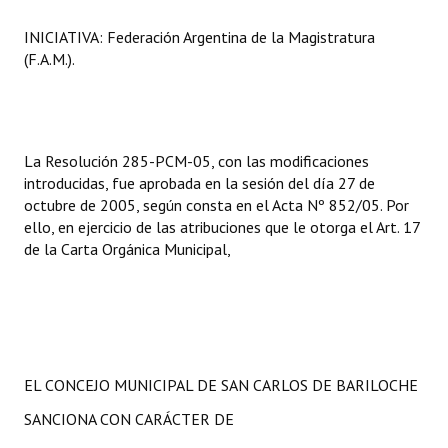
Huéspedes de Honor - Registro
INICIATIVA:
Federación Argentina de la Magistratura
(F.A.M.).
Antiguos Pobladores - Registro
Reconocimientos - Registro
Bariloche, Municipio intercultural
La Resolución 285-PCM-05, con las modificaciones
introducidas, fue aprobada en la sesión del día 27 de
Entrega de distinciones
octubre de 2005, según consta en el Acta Nº 852/05. Por
ello, en ejercicio de las atribuciones que le otorga el Art. 17
REFORMA DE LA CARTA ORGÁNICA
de la Carta Orgánica Municipal,
EL CONCEJO MUNICIPAL DE SAN CARLOS DE BARILOCHE
SANCIONA CON CARÁCTER DE