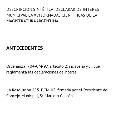
Programas
DESCRIPCIÓN SINTÉTICA: DECLARAR DE INTERES
MUNICIPAL LA XVI JORNADAS CIENTÍFICAS DE LA
LEGISLACIÓN
MAGISTRATURA ARGENTINA.
Constitución Nacional
Constitución Provincial
ANTECEDENTES
Carta Orgánica 2007
Reglamento Interno
Ordenanza 704-CM-97, artículo 2, incisos a) y b), que
reglamenta las declaraciones de interés.
Digesto
Organigrama
La Resolución 285-PCM-05, firmada por el Presidente del
DOCUMENTOS
Concejo Municipal, Sr. Marcelo Cascón
Informes de Gestión
Proyectos Presentados