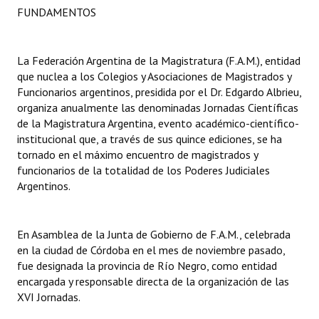
FUNDAMENTOS
Dictámenes Asesoría Letrada
Actas de Sesión
La Federación Argentina de la Magistratura (F.A.M.), entidad
que nuclea a los Colegios y Asociaciones de Magistrados y
Informes de Unidad Coordinadora
Funcionarios argentinos, presidida por el Dr. Edgardo Albrieu,
organiza anualmente las denominadas Jornadas Científicas
Ejecución Presupuestaria
de la Magistratura Argentina, evento académico-científico-
institucional que, a través de sus quince ediciones, se ha
Actas de Audiencias Públicas
tornado en el máximo encuentro de magistrados y
funcionarios de la totalidad de los Poderes Judiciales
NORMATIVA
Argentinos.
Comunicaciones
En Asamblea de la Junta de Gobierno de F.A.M., celebrada
Declaraciones
en la ciudad de Córdoba en el mes de noviembre pasado,
fue designada la provincia de Río Negro, como entidad
Resoluciones
encargada y responsable directa de la organización de las
XVI Jornadas.
Resoluciones de Presidencia