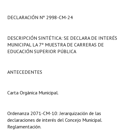
Programas
DECLARACIÓN Nº 2998-CM-24
LEGISLACIÓN
Constitución Nacional
DESCRIPCIÓN SINTÉTICA: SE DECLARA DE INTERÉS
MUNICIPAL LA 7º MUESTRA DE CARRERAS DE
Constitución Provincial
EDUCACIÓN SUPERIOR PÚBLICA
Carta Orgánica 2007
Reglamento Interno
ANTECEDENTES
Digesto
Carta Orgánica Municipal.
Organigrama
DOCUMENTOS
Ordenanza 2071-CM-10: Jerarquización de las
declaraciones de interés del Concejo Municipal.
Informes de Gestión
Reglamentación.
Proyectos Presentados