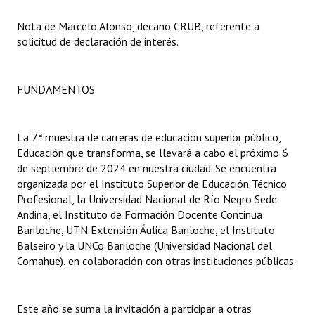
Nota de Marcelo Alonso, decano CRUB, referente a
Dictámenes Asesoría Letrada
solicitud de declaración de interés.
Actas de Sesión
Informes de Unidad Coordinadora
FUNDAMENTOS
Ejecución Presupuestaria
La 7ª muestra de carreras de educación superior público,
Actas de Audiencias Públicas
Educación que transforma, se llevará a cabo el próximo 6
de septiembre de 2024 en nuestra ciudad. Se encuentra
NORMATIVA
organizada por el Instituto Superior de Educación Técnico
Profesional, la Universidad Nacional de Río Negro Sede
Comunicaciones
Andina, el Instituto de Formación Docente Continua
Bariloche, UTN Extensión Áulica Bariloche, el Instituto
Declaraciones
Balseiro y la UNCo Bariloche (Universidad Nacional del
Comahue), en colaboración con otras instituciones públicas.
Resoluciones
Resoluciones de Presidencia
Este año se suma la invitación a participar a otras