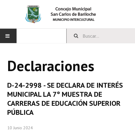
INICIO
Declaraciones
CONCEJO
Bloques Políticos
D-24-2998 - SE DECLARA DE INTERÉS
Integrantes del Concejo
MUNICIPAL LA 7º MUESTRA DE
CARRERAS DE EDUCACIÓN SUPERIOR
Comisiones Permanentes
PÚBLICA
Comisiones Especiales
10 Junio 2024
Concejales Mandato Cumplido