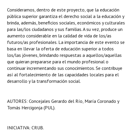
Huéspedes de Honor - Registro
Consideramos, dentro de este proyecto, que la educación
pública superior garantiza el derecho social a la educación y
Antiguos Pobladores - Registro
brinda, además, beneficios sociales, económicos y culturales
para las/los ciudadanos y sus familias. A su vez, produce un
Reconocimientos - Registro
aumento considerable en la calidad de vida de los/as
futuros/as profesionales. La importancia de este evento se
Bariloche, Municipio intercultural
basa en llevar la oferta de educación superior a todos
Entrega de distinciones
los/las jóvenes, brindando respuestas a aquellos/aquellas
que quieran prepararse para el mundo profesional o
REFORMA DE LA CARTA ORGÁNICA
continuar incrementando sus conocimientos. Se contribuye
así al fortalecimiento de las capacidades locales para el
desarrollo y la transformación social.
AUTORES: Concejales Gerardo del Río, María Coronado y
Tomás Hercigonja (PUL).
INICIATIVA: CRUB.