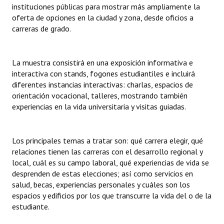
instituciones públicas para mostrar más ampliamente la
INSTITUCIONAL
oferta de opciones en la ciudad y zona, desde oficios a
carreras de grado.
Antiguos Pobladores
Noticias Destacadas
La muestra consistirá en una exposición informativa e
Registros y Distinciones
interactiva con stands, fogones estudiantiles e incluirá
diferentes instancias interactivas: charlas, espacios de
Datos Históricos
orientación vocacional, talleres, mostrando también
experiencias en la vida universitaria y visitas guiadas.
Premio al Mérito - Registro
Audiencias Públicas - Registro
Los principales temas a tratar son: qué carrera elegir, qué
relaciones tienen las carreras con el desarrollo regional y
Mujeres que Dejaron Huellas - Registro
local, cuál es su campo laboral, qué experiencias de vida se
Periodistas Decanos - Registro
desprenden de estas elecciones; así como servicios en
salud, becas, experiencias personales y cuáles son los
Ciudadano Ilustre - Registro
espacios y edificios por los que transcurre la vida del o de la
estudiante.
Banca del Vecino - Registro