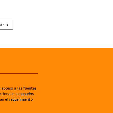
nte
re acceso a las fuentes
sdiccionales emanados
van el requerimiento.