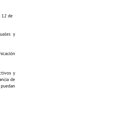
l 12 de
uales y
nicación
ctivos y
ancia de
e puedan