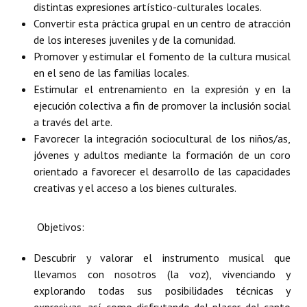
distintas expresiones artístico-culturales locales.
Huéspedes de Honor - Registro
Convertir esta práctica grupal en un centro de atracción
de los intereses juveniles y de la comunidad.
Antiguos Pobladores - Registro
Promover y estimular el fomento de la cultura musical
Reconocimientos - Registro
en el seno de las familias locales.
Estimular el entrenamiento en la expresión y en la
Bariloche, Municipio intercultural
ejecución colectiva a fin de promover la inclusión social
a través del arte.
Entrega de distinciones
Favorecer la integración sociocultural de los niños/as,
jóvenes y adultos mediante la formación de un coro
REFORMA DE LA CARTA ORGÁNICA
orientado a favorecer el desarrollo de las capacidades
creativas y el acceso a los bienes culturales.
Objetivos:
Descubrir y valorar el instrumento musical que
llevamos con nosotros (la voz), vivenciando y
explorando todas sus posibilidades técnicas y