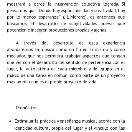
mostrará a otros la intervención colectiva lograda. Si
INSTITUCIONAL
pensamos que “Donde hay espontaneidad y creatividad, hay
por lo menos esperanza." (J.L.Moreno), es entonces que
Antiguos Pobladores
buscamos el desarrollo de subjetividades nuevas que
potencien e integren producciones propias y ajenas.
Noticias Destacadas
Registros y Distinciones
A través del desarrollo de esta experiencia
abordaremos la música como un fin en sí mismo y como
Datos Históricos
mediador, que nos permitirá trabajar aspectos que tengan
que ver con el desarrollo del sentido de pertenencia con el
Premio al Mérito - Registro
lugar, la autoestima de cada miembro y del grupo en el
marco de una tarea en común, como parte de un proyecto
Audiencias Públicas - Registro
más amplio que es el propio proyecto de vida.
Mujeres que Dejaron Huellas - Registro
Periodistas Decanos - Registro
Propósitos:
Ciudadano Ilustre - Registro
Estimular la práctica y enseñanza musical acorde con la
Banca del Vecino - Registro
identidad cultural propia del lugar y el vínculo con las