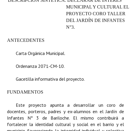
DESCRIPCIÓN SINTÉTICA: DECLARAR DE INTERÉS
Programas
MUNICIPAL Y CULTURAL EL
PROYECTO CORO TALLER
LEGISLACIÓN
DEL JARDÍN DE INFANTES
N°3.
Constitución Nacional
ANTECEDENTES
Constitución Provincial
Carta Orgánica Municipal.
Carta Orgánica 2007
Ordenanza 2071-CM-10.
Reglamento Interno
Gacetilla informativa del proyecto.
Digesto
FUNDAMENTOS
Organigrama
Este proyecto apunta a desarrollar un coro de
DOCUMENTOS
docentes, porteros, padres y ex-alumnos en el Jardín de
Infantes N° 3 de Bariloche. El mismo contribuirá a
Informes de Gestión
fortalecer la identidad cultural y social en el barrio y el
municipio favoreciendo la integridad individual y colectiva
Proyectos Presentados