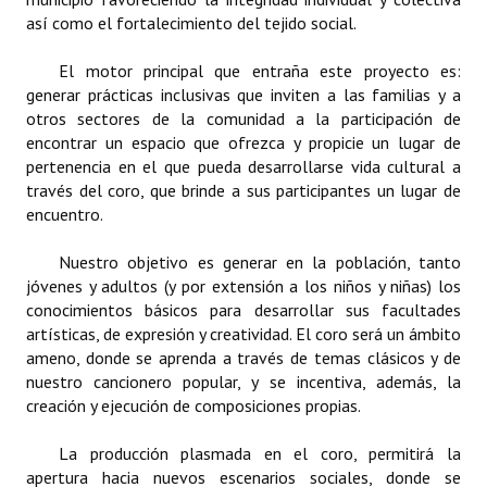
así como el fortalecimiento del tejido social.
Dictámenes Asesoría Letrada
El motor principal que entraña este proyecto es:
Actas de Sesión
generar prácticas inclusivas que inviten a las familias y a
otros sectores de la comunidad a la participación de
Informes de Unidad Coordinadora
encontrar un espacio que ofrezca y propicie un lugar de
pertenencia en el que pueda desarrollarse vida cultural a
Ejecución Presupuestaria
través del coro, que brinde a sus participantes un lugar de
encuentro.
Actas de Audiencias Públicas
Nuestro objetivo es generar en la población, tanto
NORMATIVA
jóvenes y adultos (y por extensión a los niños y niñas) los
conocimientos básicos para desarrollar sus facultades
Comunicaciones
artísticas, de expresión y creatividad. El coro será un ámbito
ameno, donde se aprenda a través de temas clásicos y de
Declaraciones
nuestro cancionero popular, y se incentiva, además, la
creación y ejecución de composiciones propias.
Resoluciones
La producción plasmada en el coro, permitirá la
Resoluciones de Presidencia
apertura hacia nuevos escenarios sociales, donde se