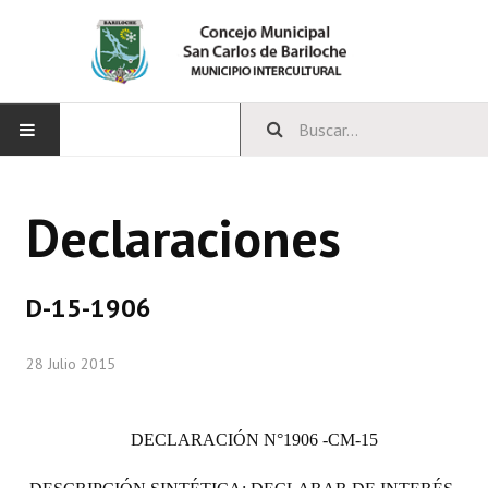
INICIO
Declaraciones
CONCEJO
Bloques Políticos
D-15-1906
Integrantes del Concejo
28 Julio 2015
Comisiones Permanentes
Comisiones Especiales
DECLARACIÓN
N°1906 -CM-15
Concejales Mandato Cumplido