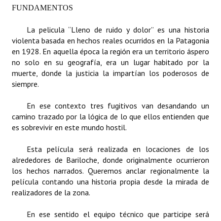
FUNDAMENTOS
Dictámenes Asesoría Letrada
La pelicula “Lleno de ruido y dolor” es una historia
violenta basada en hechos reales ocurridos en la Patagonia
Actas de Sesión
en 1928. En aquella época la región era un territorio áspero
Informes de Unidad Coordinadora
no solo en su geografía, era un lugar habitado por la
muerte, donde la justicia la impartían los poderosos de
Ejecución Presupuestaria
siempre.
Actas de Audiencias Públicas
En ese contexto tres fugitivos van desandando un
camino trazado por la lógica de lo que ellos entienden que
NORMATIVA
es sobrevivir en este mundo hostil.
Comunicaciones
Esta película será realizada en locaciones de los
alrededores de Bariloche, donde originalmente ocurrieron
Declaraciones
los hechos narrados. Queremos anclar regionalmente la
película contando una historia propia desde la mirada de
Resoluciones
realizadores de la zona.
Resoluciones de Presidencia
En ese sentido el equipo técnico que participe será