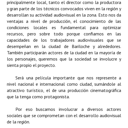
principalmente local, tanto el director como la productora
INSTITUCIONAL
y gran parte de los técnicos convocados viven en la región y
desarrollan su actividad audiovisual en la zona. Esto nos da
Antiguos Pobladores
ventajas a nivel de producción, el conocimiento de las
condiciones locales es fundamental para optimizar
Noticias Destacadas
recursos, pero sobre todo porque confiamos en las
capacidades de los trabajadores audiovisuales que se
Registros y Distinciones
desempeñan en la ciudad de Bariloche y alrededores.
Datos Históricos
También participarán actores de la ciudad en la mayoría de
los personajes, queremos que la sociedad se involucre y
Premio al Mérito - Registro
sienta propio el proyecto.
Audiencias Públicas - Registro
Será una película importante que nos represente a
nivel nacional e internacional como ciudad, sumándole al
Mujeres que Dejaron Huellas - Registro
atractivo turístico, el de una producción cinematográfica
que la tenga como protagonista.
Periodistas Decanos - Registro
Por eso buscamos involucrar a diversos actores
Ciudadano Ilustre - Registro
sociales que se comprometan con el desarrollo audiovisual
de la región.
Banca del Vecino - Registro