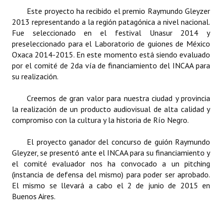
Huéspedes de Honor - Registro
Este proyecto ha recibido el premio Raymundo Gleyzer
2013 representando a la región patagónica a nivel nacional.
Antiguos Pobladores - Registro
Fue seleccionado en el festival Unasur 2014 y
preseleccionado para el Laboratorio de guiones de México
Reconocimientos - Registro
Oxaca 2014-2015. En este momento está siendo evaluado
por el comité de 2da vía de financiamiento del INCAA para
Bariloche, Municipio intercultural
su realización.
Entrega de distinciones
Creemos de gran valor para nuestra ciudad y provincia
la realización de un producto audiovisual de alta calidad y
REFORMA DE LA CARTA ORGÁNICA
compromiso con la cultura y la historia de Río Negro.
El proyecto ganador del concurso de guión Raymundo
Gleyzer, se presentó ante el INCAA para su financiamiento y
el comité evaluador nos ha convocado a un pitching
(instancia de defensa del mismo) para poder ser aprobado.
El mismo se llevará a cabo el 2 de junio de 2015 en
Buenos Aires.