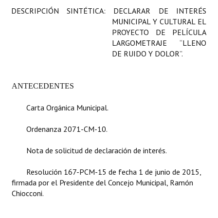
DESCRIPCIÓN SINTÉTICA: DECLARAR DE INTERÉS
Programas
MUNICIPAL Y CULTURAL EL
LEGISLACIÓN
PROYECTO DE PELÍCULA
LARGOMETRAJE “LLENO
DE RUIDO Y DOLOR”.
Constitución Nacional
Constitución Provincial
ANTECEDENTES
Carta Orgánica 2007
Carta Orgánica Municipal.
Reglamento Interno
Ordenanza 2071-CM-10.
Digesto
Nota de solicitud de declaración de interés.
Organigrama
Resolución 167-PCM-15 de fecha 1 de junio de 2015,
DOCUMENTOS
firmada por el Presidente del Concejo Municipal, Ramón
Chiocconi.
Informes de Gestión
Proyectos Presentados