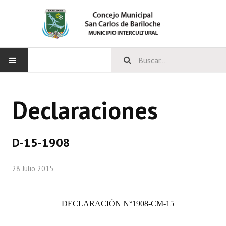
INICIO
Declaraciones
CONCEJO
Bloques Políticos
D-15-1908
Integrantes del Concejo
28 Julio 2015
Comisiones Permanentes
Comisiones Especiales
DECLARACIÓN
N°1908-CM-15
Concejales Mandato Cumplido