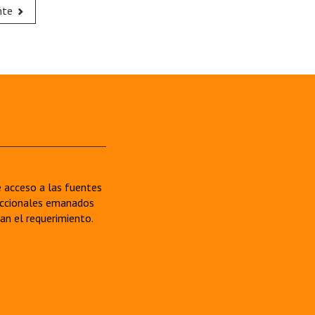
nte
re acceso a las fuentes
sdiccionales emanados
van el requerimiento.