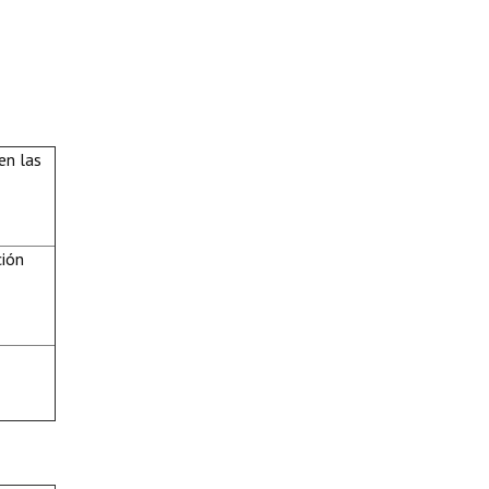
en las
ción