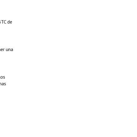
 BTC de
ner una
los
mas