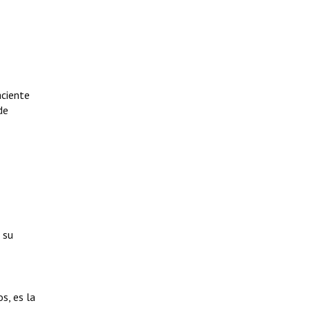
aciente
de
 su
s, es la