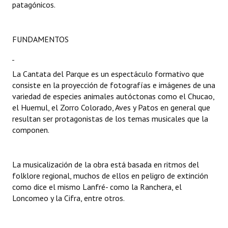
patagónicos.
INSTITUCIONAL
Antiguos Pobladores
FUNDAMENTOS
Noticias Destacadas
Registros y Distinciones
La Cantata del Parque es un espectáculo formativo que
consiste en la proyección de fotografías e imágenes de una
Datos Históricos
variedad de especies animales autóctonas como el Chucao,
el Huemul, el Zorro Colorado, Aves y Patos en general que
Premio al Mérito - Registro
resultan ser protagonistas de los temas musicales que la
componen.
Audiencias Públicas - Registro
Mujeres que Dejaron Huellas - Registro
La musicalización de la obra está basada en ritmos del
folklore regional, muchos de ellos en peligro de extinción
Periodistas Decanos - Registro
como dice el mismo Lanfré- como la Ranchera, el
Ciudadano Ilustre - Registro
Loncomeo y la Cifra, entre otros.
Banca del Vecino - Registro