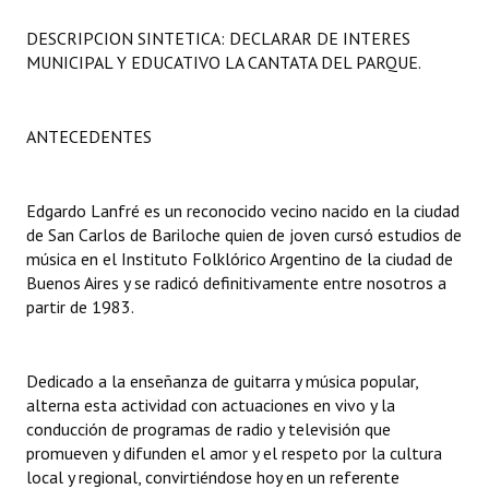
Programas
DESCRIPCION SINTETICA: DECLARAR DE INTERES
MUNICIPAL Y EDUCATIVO LA CANTATA DEL PARQUE.
LEGISLACIÓN
Constitución Nacional
ANTECEDENTES
Constitución Provincial
Edgardo Lanfré es un reconocido vecino nacido en la ciudad
Carta Orgánica 2007
de San Carlos de Bariloche quien de joven cursó estudios de
Reglamento Interno
música en el Instituto Folklórico Argentino de la ciudad de
Buenos Aires y se radicó definitivamente entre nosotros a
Digesto
partir de 1983.
Organigrama
Dedicado a la enseñanza de guitarra y música popular,
DOCUMENTOS
alterna esta actividad con actuaciones en vivo y la
conducción de programas de radio y televisión que
Informes de Gestión
promueven y difunden el amor y el respeto por la cultura
local y regional, convirtiéndose hoy en un referente
Proyectos Presentados