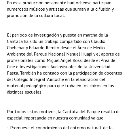
En esta producción netamente barilochense participan
Huéspedes de Honor - Registro
numerosos músicos y artistas que suman a la difusión y
promoción de la cultura local.
Antiguos Pobladores - Registro
Reconocimientos - Registro
El período de investigación y puesta en marcha de la
Cantata ha sido un trabajo compartido con Claudio
Bariloche, Municipio intercultural
Chehebar y Eduardo Remilo desde el Área de Medio
Entrega de distinciones
Ambiente del Parque Nacional Nahuel Huapi y el aporte de
profesionales como Miguel Ángel Rossi desde el Área de
REFORMA DE LA CARTA ORGÁNICA
Cine e Investigaciones Audiovisuales de la Universidad
Fasta. También ha contado con la participación de docentes
del Colegio Integral Vuriloche en la elaboración del
material pedagógico para que trabajen los chicos en las
distintas escuelas.
Por todos estos motivos, la Cantata del Parque resulta de
especial importancia en nuestra comunidad ya que:
· Promueve el conocimiento del entorno natural, de la