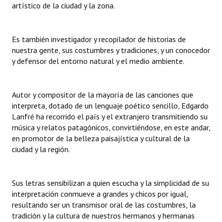
artístico de la ciudad y la zona.
Dictámenes Asesoría Letrada
Es también investigador y recopilador de historias de
Actas de Sesión
nuestra gente, sus costumbres y tradiciones, y un conocedor
y defensor del entorno natural y el medio ambiente.
Informes de Unidad Coordinadora
Ejecución Presupuestaria
Autor y compositor de la mayoría de las canciones que
Actas de Audiencias Públicas
interpreta, dotado de un lenguaje poético sencillo, Edgardo
Lanfré ha recorrido el país y el extranjero transmitiendo su
NORMATIVA
música y relatos patagónicos, convirtiéndose, en este andar,
en promotor de la belleza paisajística y cultural de la
Comunicaciones
ciudad y la región.
Declaraciones
Sus letras sensibilizan a quien escucha y la simplicidad de su
Resoluciones
interpretación conmueve a grandes y chicos por igual,
resultando ser un transmisor oral de las costumbres, la
Resoluciones de Presidencia
tradición y la cultura de nuestros hermanos y hermanas