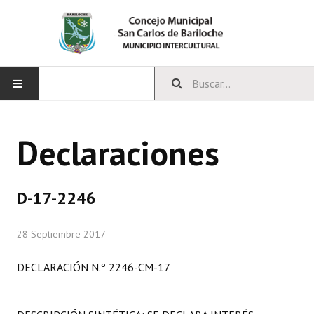
INICIO
Declaraciones
CONCEJO
Bloques Políticos
D-17-2246
Integrantes del Concejo
28 Septiembre 2017
Comisiones Permanentes
DECLARACIÓN N.º 2246-CM-17
Comisiones Especiales
Concejales Mandato Cumplido