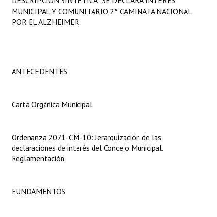
DESCRIPCIÓN SINTÉTICA: SE DECLARA INTERÉS
Programas
MUNICIPAL Y COMUNITARIO 2° CAMINATA NACIONAL
POR EL ALZHEIMER.
LEGISLACIÓN
Constitución Nacional
ANTECEDENTES
Constitución Provincial
Carta Orgánica 2007
Carta Orgánica Municipal.
Reglamento Interno
Digesto
Ordenanza 2071-CM-10: Jerarquización de las
declaraciones de interés del Concejo Municipal.
Organigrama
Reglamentación.
DOCUMENTOS
FUNDAMENTOS
Informes de Gestión
Proyectos Presentados