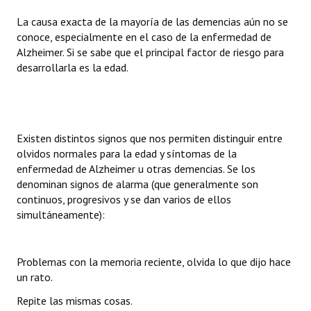
Huéspedes de Honor - Registro
La causa exacta de la mayoría de las demencias aún no se
conoce, especialmente en el caso de la enfermedad de
Antiguos Pobladores - Registro
Alzheimer. Si se sabe que el principal factor de riesgo para
desarrollarla es la edad.
Reconocimientos - Registro
Bariloche, Municipio intercultural
Entrega de distinciones
Existen distintos signos que nos permiten distinguir entre
olvidos normales para la edad y síntomas de la
REFORMA DE LA CARTA ORGÁNICA
enfermedad de Alzheimer u otras demencias. Se los
denominan signos de alarma (que generalmente son
continuos, progresivos y se dan varios de ellos
simultáneamente):
Problemas con la memoria reciente, olvida lo que dijo hace
un rato.
Repite las mismas cosas.