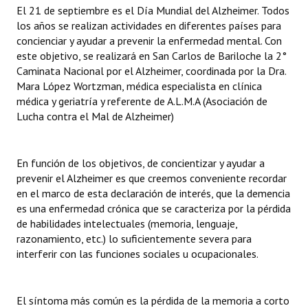
El 21 de septiembre es el Día Mundial del Alzheimer. Todos
los años se realizan actividades en diferentes países para
Dictámenes Asesoría Letrada
concienciar y ayudar a prevenir la enfermedad mental. Con
este objetivo, se realizará en San Carlos de Bariloche la 2°
Actas de Sesión
Caminata Nacional por el Alzheimer, coordinada por la Dra.
Informes de Unidad Coordinadora
Mara López Wortzman, médica especialista en clínica
médica y geriatría y referente de A.L.M.A (Asociación de
Ejecución Presupuestaria
Lucha contra el Mal de Alzheimer)
Actas de Audiencias Públicas
En función de los objetivos, de concientizar y ayudar a
NORMATIVA
prevenir el Alzheimer es que creemos conveniente recordar
en el marco de esta declaración de interés, que la demencia
Comunicaciones
es una enfermedad crónica que se caracteriza por la pérdida
de habilidades intelectuales (memoria, lenguaje,
Declaraciones
razonamiento, etc.) lo suficientemente severa para
interferir con las funciones sociales u ocupacionales.
Resoluciones
Resoluciones de Presidencia
El síntoma más común es la pérdida de la memoria a corto