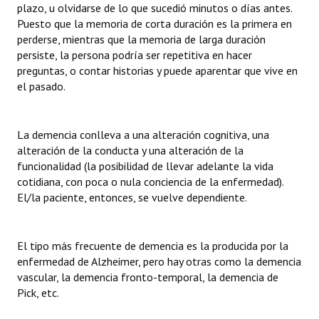
plazo, u olvidarse de lo que sucedió minutos o días antes.
INSTITUCIONAL
Puesto que la memoria de corta duración es la primera en
perderse, mientras que la memoria de larga duración
Antiguos Pobladores
persiste, la persona podría ser repetitiva en hacer
preguntas, o contar historias y puede aparentar que vive en
Noticias Destacadas
el pasado.
Registros y Distinciones
Datos Históricos
La demencia conlleva a una alteración cognitiva, una
alteración de la conducta y una alteración de la
Premio al Mérito - Registro
funcionalidad (la posibilidad de llevar adelante la vida
cotidiana, con poca o nula conciencia de la enfermedad).
Audiencias Públicas - Registro
El/la paciente, entonces, se vuelve dependiente.
Mujeres que Dejaron Huellas - Registro
El tipo más frecuente de demencia es la producida por la
Periodistas Decanos - Registro
enfermedad de Alzheimer, pero hay otras como la demencia
Ciudadano Ilustre - Registro
vascular, la demencia fronto-temporal, la demencia de
Pick, etc.
Banca del Vecino - Registro