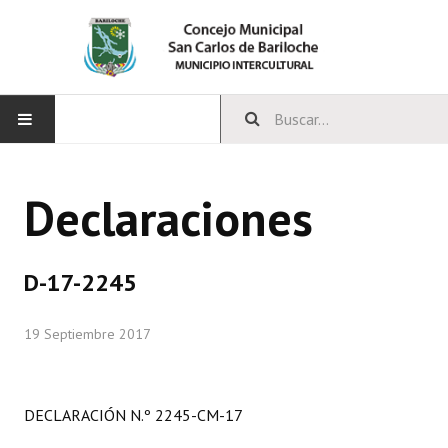
INICIO
Declaraciones
CONCEJO
Bloques Políticos
D-17-2245
Integrantes del Concejo
19 Septiembre 2017
Comisiones Permanentes
Comisiones Especiales
DECLARACIÓN N.º 2245-CM-17
Concejales Mandato Cumplido