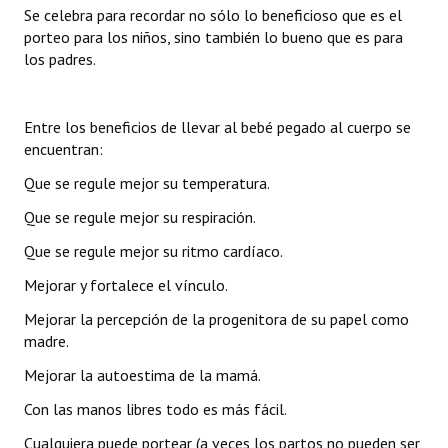
INSTITUCIONAL
Se celebra para recordar no sólo lo beneficioso que es el
porteo para los niños, sino también lo bueno que es para
los padres.
Antiguos Pobladores
Noticias Destacadas
Entre los beneficios de llevar al bebé pegado al cuerpo se
Registros y Distinciones
encuentran:
Que se regule mejor su temperatura.
Datos Históricos
Que se regule mejor su respiración.
Premio al Mérito - Registro
Que se regule mejor su ritmo cardíaco.
Audiencias Públicas - Registro
Mejorar y fortalece el vínculo.
Mujeres que Dejaron Huellas - Registro
Mejorar la percepción de la progenitora de su papel como
madre.
Periodistas Decanos - Registro
Mejorar la autoestima de la mamá.
Ciudadano Ilustre - Registro
Con las manos libres todo es más fácil.
Banca del Vecino - Registro
Cualquiera puede portear (a veces los partos no pueden ser