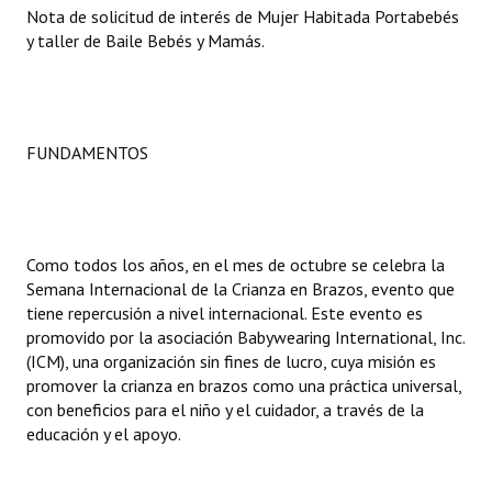
Nota de solicitud de interés de Mujer Habitada Portabebés
y taller de Baile Bebés y Mamás.
Dictámenes Asesoría Letrada
Actas de Sesión
Informes de Unidad Coordinadora
FUNDAMENTOS
Ejecución Presupuestaria
Actas de Audiencias Públicas
Como todos los años, en el mes de octubre se celebra la
NORMATIVA
Semana Internacional de la Crianza en Brazos, evento que
tiene repercusión a nivel internacional. Este evento es
Comunicaciones
promovido por la asociación Babywearing International, Inc.
(ICM), una organización sin fines de lucro, cuya misión es
Declaraciones
promover la crianza en brazos como una práctica universal,
con beneficios para el niño y el cuidador, a través de la
Resoluciones
educación y el apoyo.
Resoluciones de Presidencia