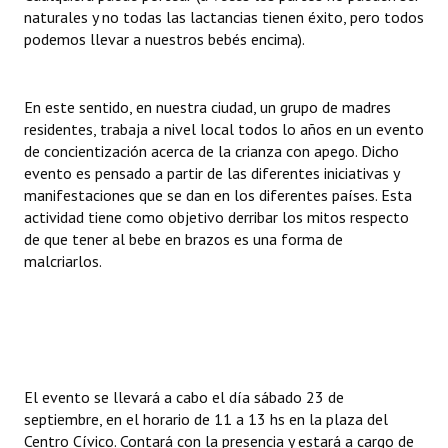
naturales y no todas las lactancias tienen éxito, pero todos
Huéspedes de Honor - Registro
podemos llevar a nuestros bebés encima).
Antiguos Pobladores - Registro
Reconocimientos - Registro
En este sentido, en nuestra ciudad, un grupo de madres
residentes, trabaja a nivel local todos lo años en un evento
Bariloche, Municipio intercultural
de concientización acerca de la crianza con apego. Dicho
evento es pensado a partir de las diferentes iniciativas y
Entrega de distinciones
manifestaciones que se dan en los diferentes países. Esta
actividad tiene como objetivo derribar los mitos respecto
REFORMA DE LA CARTA ORGÁNICA
de que tener al bebe en brazos es una forma de
malcriarlos.
El evento se llevará a cabo el día sábado 23 de
septiembre, en el horario de 11 a 13 hs en la plaza del
Centro Cívico. Contará con la presencia y estará a cargo de