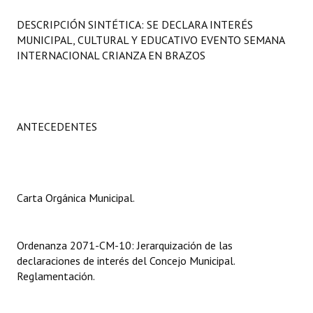
Programas
DESCRIPCIÓN SINTÉTICA: SE DECLARA INTERÉS
MUNICIPAL, CULTURAL Y EDUCATIVO EVENTO SEMANA
LEGISLACIÓN
INTERNACIONAL CRIANZA EN BRAZOS
Constitución Nacional
Constitución Provincial
ANTECEDENTES
Carta Orgánica 2007
Reglamento Interno
Digesto
Carta Orgánica Municipal.
Organigrama
Ordenanza 2071-CM-10: Jerarquización de las
DOCUMENTOS
declaraciones de interés del Concejo Municipal.
Reglamentación.
Informes de Gestión
Proyectos Presentados