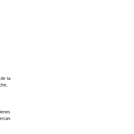
 de la
che,
bienes
ercan.