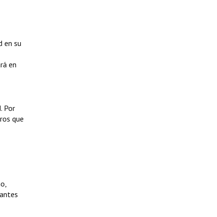
d en su
ará en
. Por
gros que
o,
tantes