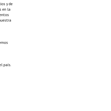
ios y de
s en la
ventos
nuestra
demos
l país.