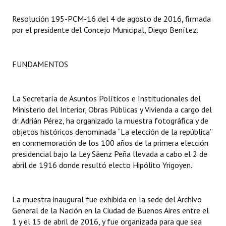
Resolución 195-PCM-16 del 4 de agosto de 2016, firmada
Dictámenes Asesoría Letrada
por el presidente del Concejo Municipal, Diego Benítez.
Actas de Sesión
Informes de Unidad Coordinadora
FUNDAMENTOS
Ejecución Presupuestaria
La Secretaría de Asuntos Políticos e Institucionales del
Actas de Audiencias Públicas
Ministerio del Interior, Obras Públicas y Vivienda a cargo del
dr. Adrián Pérez, ha organizado la muestra fotográfica y de
NORMATIVA
objetos históricos denominada “La elección de la república”
en conmemoración de los 100 años de la primera elección
Comunicaciones
presidencial bajo la Ley Sáenz Peña llevada a cabo el 2 de
abril de 1916 donde resultó electo Hipólito Yrigoyen.
Declaraciones
Resoluciones
La muestra inaugural fue exhibida en la sede del Archivo
General de la Nación en la Ciudad de Buenos Aires entre el
Resoluciones de Presidencia
1 y el 15 de abril de 2016, y fue organizada para que sea