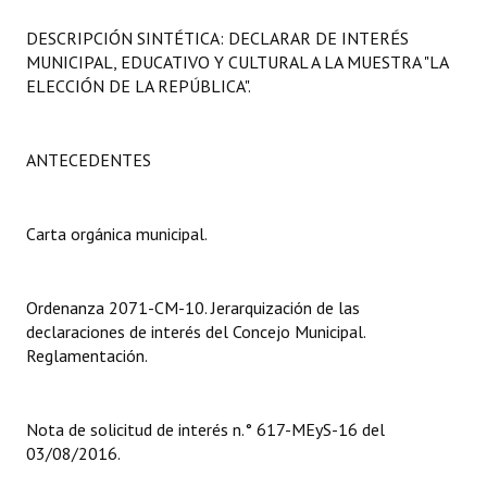
Programas
DESCRIPCIÓN SINTÉTICA: DECLARAR DE INTERÉS
MUNICIPAL, EDUCATIVO Y CULTURAL A LA MUESTRA "LA
LEGISLACIÓN
ELECCIÓN DE LA REPÚBLICA".
Constitución Nacional
ANTECEDENTES
Constitución Provincial
Carta Orgánica 2007
Carta orgánica municipal.
Reglamento Interno
Digesto
Ordenanza 2071-CM-10. Jerarquización de las
declaraciones de interés del Concejo Municipal.
Organigrama
Reglamentación.
DOCUMENTOS
Nota de solicitud de interés n.° 617-MEyS-16 del
Informes de Gestión
03/08/2016.
Proyectos Presentados