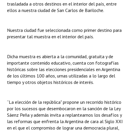
trasladada a otros destinos en el interior del país, entre
INSTITUCIONAL
ellos a nuestra ciudad de San Carlos de Bariloche.
Antiguos Pobladores
Noticias Destacadas
Nuestra ciudad fue seleccionada como primer destino para
presentar tal muestra en el interior del país.
Registros y Distinciones
Datos Históricos
Dicha muestra es abierta a la comunidad, gratuita y de
importante contenido educativo, cuenta con fotografías
Premio al Mérito - Registro
históricas sobre las elecciones presidenciales en Argentina
de los últimos 100 años, urnas utilizadas a lo largo del
Audiencias Públicas - Registro
tiempo y otros objetos históricos de interés.
Mujeres que Dejaron Huellas - Registro
Periodistas Decanos - Registro
“La elección de la república" propone un recorrido histórico
por los sucesos que desembocaron en la sanción de la Ley
Ciudadano Ilustre - Registro
Sáenz Peña y además invita a replantearnos los desafíos y
las reformas que enfrenta la Argentina de cara al Siglo XXI
Banca del Vecino - Registro
en el que el compromiso de lograr una democracia plural,