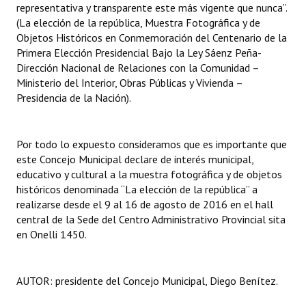
representativa y transparente este más vigente que nunca”.
Huéspedes de Honor - Registro
(La elección de la república, Muestra Fotográfica y de
Objetos Históricos en Conmemoración del Centenario de la
Antiguos Pobladores - Registro
Primera Elección Presidencial Bajo la Ley Sáenz Peña-
Dirección Nacional de Relaciones con la Comunidad –
Reconocimientos - Registro
Ministerio del Interior, Obras Públicas y Vivienda –
Presidencia de la Nación).
Bariloche, Municipio intercultural
Entrega de distinciones
Por todo lo expuesto consideramos que es importante que
REFORMA DE LA CARTA ORGÁNICA
este Concejo Municipal declare de interés municipal,
educativo y cultural a la muestra fotográfica y de objetos
históricos denominada “La elección de la república” a
realizarse desde el 9 al 16 de agosto de 2016 en el hall
central de la Sede del Centro Administrativo Provincial sita
en Onelli 1450.
AUTOR: presidente del Concejo Municipal, Diego Benítez.