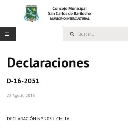
INICIO
Declaraciones
CONCEJO
Bloques Políticos
D-16-2051
Integrantes del Concejo
22 Agosto 2016
Comisiones Permanentes
Comisiones Especiales
DECLARACIÓN N.º 2051-CM-16
Concejales Mandato Cumplido